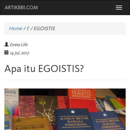
ARTIKBBI.COM
Togg
navi
Home
/
E
/
EGOISTIS
Greta Life
14 Jul, 2017
Apa itu EGOISTIS?