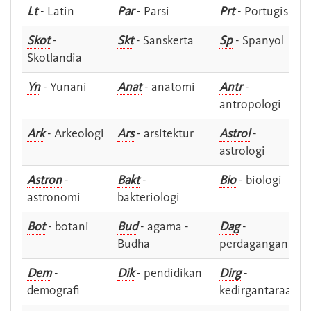
Lt
- Latin
Par
- Parsi
Prt
- Portugis
Skot
-
Skt
- Sanskerta
Sp
- Spanyol
Skotlandia
Yn
- Yunani
Anat
- anatomi
Antr
-
antropologi
Ark
- Arkeologi
Ars
- arsitektur
Astrol
-
astrologi
Astron
-
Bakt
-
Bio
- biologi
astronomi
bakteriologi
Bot
- botani
Bud
- agama -
Dag
-
Budha
perdagangan
Dem
-
Dik
- pendidikan
Dirg
-
demografi
kedirgantaraan