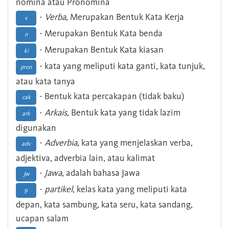
nomina atau Pronomina
-
Verba
, Merupakan Bentuk Kata Kerja
v
- Merupakan Bentuk Kata benda
n
- Merupakan Bentuk Kata kiasan
ki
- kata yang meliputi kata ganti, kata tunjuk,
pron
atau kata tanya
- Bentuk kata percakapan (tidak baku)
cak
-
Arkais
, Bentuk kata yang tidak lazim
ark
digunakan
-
Adverbia
, kata yang menjelaskan verba,
adv
adjektiva, adverbia lain, atau kalimat
-
Jawa
, adalah bahasa Jawa
Jw
-
partikel
, kelas kata yang meliputi kata
p
depan, kata sambung, kata seru, kata sandang,
ucapan salam