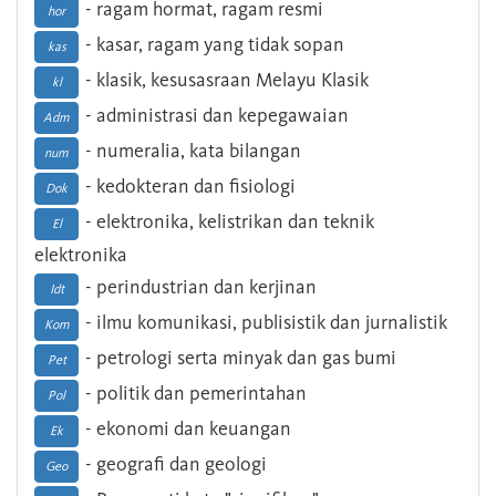
- ragam hormat, ragam resmi
hor
- kasar, ragam yang tidak sopan
kas
- klasik, kesusasraan Melayu Klasik
kl
- administrasi dan kepegawaian
Adm
- numeralia, kata bilangan
num
- kedokteran dan fisiologi
Dok
- elektronika, kelistrikan dan teknik
El
elektronika
- perindustrian dan kerjinan
Idt
- ilmu komunikasi, publisistik dan jurnalistik
Kom
- petrologi serta minyak dan gas bumi
Pet
- politik dan pemerintahan
Pol
- ekonomi dan keuangan
Ek
- geografi dan geologi
Geo