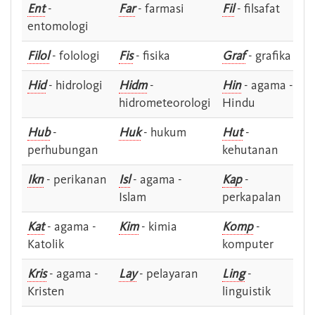
Ent
-
Far
- farmasi
Fil
- filsafat
entomologi
Filol
- folologi
Fis
- fisika
Graf
- grafika
Hid
- hidrologi
Hidm
-
Hin
- agama -
hidrometeorologi
Hindu
Hub
-
Huk
- hukum
Hut
-
perhubungan
kehutanan
Ikn
- perikanan
Isl
- agama -
Kap
-
Islam
perkapalan
Kat
- agama -
Kim
- kimia
Komp
-
Katolik
komputer
Kris
- agama -
Lay
- pelayaran
Ling
-
Kristen
linguistik