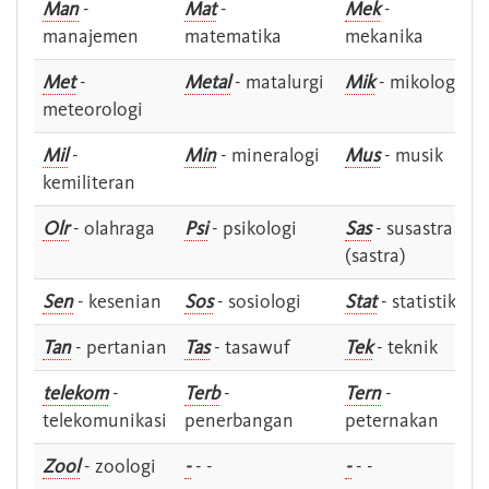
Man
-
Mat
-
Mek
-
manajemen
matematika
mekanika
Met
-
Metal
- matalurgi
Mik
- mikologi
meteorologi
Mil
-
Min
- mineralogi
Mus
- musik
kemiliteran
Olr
- olahraga
Psi
- psikologi
Sas
- susastra -
(sastra)
Sen
- kesenian
Sos
- sosiologi
Stat
- statistik
Tan
- pertanian
Tas
- tasawuf
Tek
- teknik
telekom
-
Terb
-
Tern
-
telekomunikasi
penerbangan
peternakan
Zool
- zoologi
-
- -
-
- -