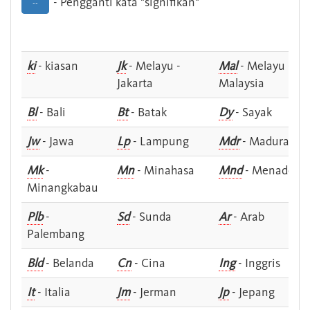
- Pengganti kata "signifikan"
--
ki
- kiasan
Jk
- Melayu -
Mal
- Melayu -
Jakarta
Malaysia
Bl
- Bali
Bt
- Batak
Dy
- Sayak
Jw
- Jawa
Lp
- Lampung
Mdr
- Madura
Mk
-
Mn
- Minahasa
Mnd
- Menado
Minangkabau
Plb
-
Sd
- Sunda
Ar
- Arab
Palembang
Bld
- Belanda
Cn
- Cina
Ing
- Inggris
It
- Italia
Jm
- Jerman
Jp
- Jepang