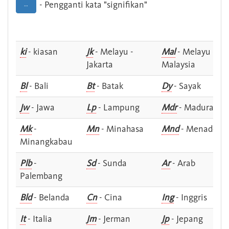
- Pengganti kata "signifikan"
--
ki
- kiasan
Jk
- Melayu -
Mal
- Melayu -
Jakarta
Malaysia
Bl
- Bali
Bt
- Batak
Dy
- Sayak
Jw
- Jawa
Lp
- Lampung
Mdr
- Madura
Mk
-
Mn
- Minahasa
Mnd
- Menado
Minangkabau
Plb
-
Sd
- Sunda
Ar
- Arab
Palembang
Bld
- Belanda
Cn
- Cina
Ing
- Inggris
It
- Italia
Jm
- Jerman
Jp
- Jepang