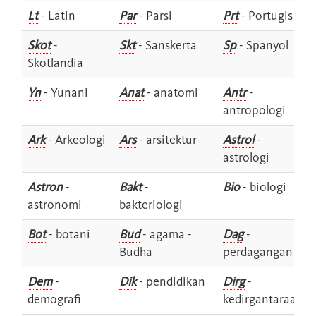
Lt
- Latin
Par
- Parsi
Prt
- Portugis
Skot
-
Skt
- Sanskerta
Sp
- Spanyol
Skotlandia
Yn
- Yunani
Anat
- anatomi
Antr
-
antropologi
Ark
- Arkeologi
Ars
- arsitektur
Astrol
-
astrologi
Astron
-
Bakt
-
Bio
- biologi
astronomi
bakteriologi
Bot
- botani
Bud
- agama -
Dag
-
Budha
perdagangan
Dem
-
Dik
- pendidikan
Dirg
-
demografi
kedirgantaraan