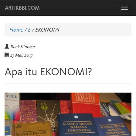
ARTIKBBI.COM
Togg
navi
Home
/
E
/
EKONOMI
Buck Kinnear
25 Mei, 2017
Apa itu EKONOMI?