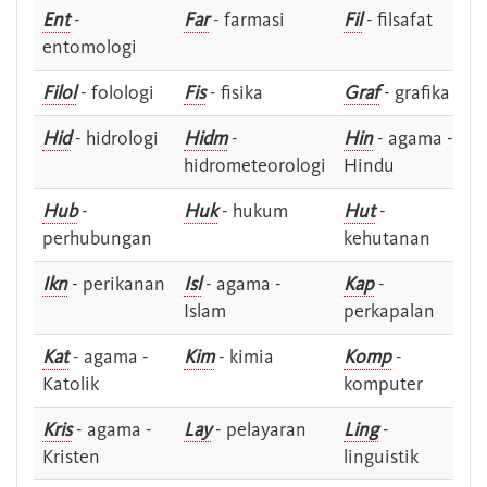
Ent
-
Far
- farmasi
Fil
- filsafat
entomologi
Filol
- folologi
Fis
- fisika
Graf
- grafika
Hid
- hidrologi
Hidm
-
Hin
- agama -
hidrometeorologi
Hindu
Hub
-
Huk
- hukum
Hut
-
perhubungan
kehutanan
Ikn
- perikanan
Isl
- agama -
Kap
-
Islam
perkapalan
Kat
- agama -
Kim
- kimia
Komp
-
Katolik
komputer
Kris
- agama -
Lay
- pelayaran
Ling
-
Kristen
linguistik