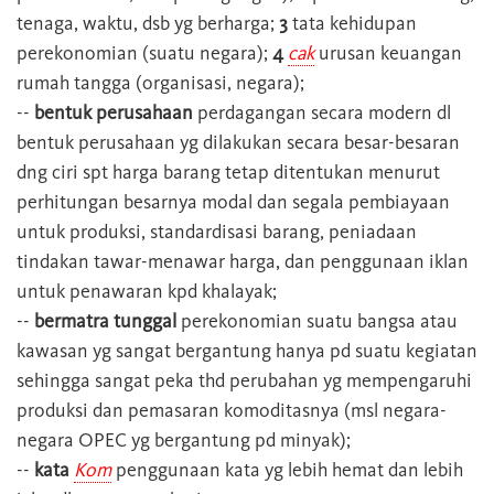
tenaga, waktu, dsb yg berharga;
3
tata kehidupan
perekonomian (suatu negara);
4
cak
urusan keuangan
rumah tangga (organisasi, negara);
--
bentuk perusahaan
perdagangan secara modern dl
bentuk perusahaan yg dilakukan secara besar-besaran
dng ciri spt harga barang tetap ditentukan menurut
perhitungan besarnya modal dan segala pembiayaan
untuk produksi, standardisasi barang, peniadaan
tindakan tawar-menawar harga, dan penggunaan iklan
untuk penawaran kpd khalayak;
--
bermatra tunggal
perekonomian suatu bangsa atau
kawasan yg sangat bergantung hanya pd suatu kegiatan
sehingga sangat peka thd perubahan yg mempengaruhi
produksi dan pemasaran komoditasnya (msl negara-
negara OPEC yg bergantung pd minyak);
--
kata
Kom
penggunaan kata yg lebih hemat dan lebih