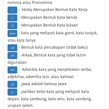
nomina atau Pronomina
-
Verba
, Merupakan Bentuk Kata Kerja
v
- Merupakan Bentuk Kata benda
n
- Merupakan Bentuk Kata kiasan
ki
- kata yang meliputi kata ganti, kata tunjuk,
pron
atau kata tanya
- Bentuk kata percakapan (tidak baku)
cak
-
Arkais
, Bentuk kata yang tidak lazim
ark
digunakan
-
Adverbia
, kata yang menjelaskan verba,
adv
adjektiva, adverbia lain, atau kalimat
-
Jawa
, adalah bahasa Jawa
Jw
-
partikel
, kelas kata yang meliputi kata
p
depan, kata sambung, kata seru, kata sandang,
ucapan salam