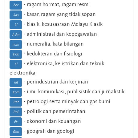
- ragam hormat, ragam resmi
hor
- kasar, ragam yang tidak sopan
kas
- klasik, kesusasraan Melayu Klasik
kl
- administrasi dan kepegawaian
Adm
- numeralia, kata bilangan
num
- kedokteran dan fisiologi
Dok
- elektronika, kelistrikan dan teknik
El
elektronika
- perindustrian dan kerjinan
Idt
- ilmu komunikasi, publisistik dan jurnalistik
Kom
- petrologi serta minyak dan gas bumi
Pet
- politik dan pemerintahan
Pol
- ekonomi dan keuangan
Ek
- geografi dan geologi
Geo