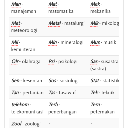
Man
-
Mat
-
Mek
-
manajemen
matematika
mekanika
Met
-
Metal
- matalurgi
Mik
- mikologi
meteorologi
Mil
-
Min
- mineralogi
Mus
- musik
kemiliteran
Olr
- olahraga
Psi
- psikologi
Sas
- susastra -
(sastra)
Sen
- kesenian
Sos
- sosiologi
Stat
- statistik
Tan
- pertanian
Tas
- tasawuf
Tek
- teknik
telekom
-
Terb
-
Tern
-
telekomunikasi
penerbangan
peternakan
Zool
- zoologi
-
- -
-
- -