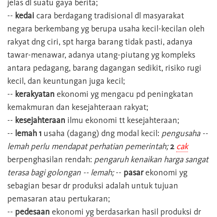
jelas dl suatu gaya berita;
--
kedai
cara berdagang tradisional dl masyarakat
negara berkembang yg berupa usaha kecil-kecilan oleh
rakyat dng ciri, spt harga barang tidak pasti, adanya
tawar-menawar, adanya utang-piutang yg kompleks
antara pedagang, barang dagangan sedikit, risiko rugi
kecil, dan keuntungan juga kecil;
--
kerakyatan
ekonomi yg mengacu pd peningkatan
kemakmuran dan kesejahteraan rakyat;
--
kesejahteraan
ilmu ekonomi tt kesejahteraan;
--
lemah 1
usaha (dagang) dng modal kecil:
pengusaha --
lemah perlu mendapat perhatian pemerintah;
2
cak
berpenghasilan rendah:
pengaruh kenaikan harga sangat
terasa bagi golongan -- lemah;
--
pasar
ekonomi yg
sebagian besar dr produksi adalah untuk tujuan
pemasaran atau pertukaran;
--
pedesaan
ekonomi yg berdasarkan hasil produksi dr