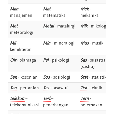
Man
-
Mat
-
Mek
-
manajemen
matematika
mekanika
Met
-
Metal
- matalurgi
Mik
- mikologi
meteorologi
Mil
-
Min
- mineralogi
Mus
- musik
kemiliteran
Olr
- olahraga
Psi
- psikologi
Sas
- susastra -
(sastra)
Sen
- kesenian
Sos
- sosiologi
Stat
- statistik
Tan
- pertanian
Tas
- tasawuf
Tek
- teknik
telekom
-
Terb
-
Tern
-
telekomunikasi
penerbangan
peternakan