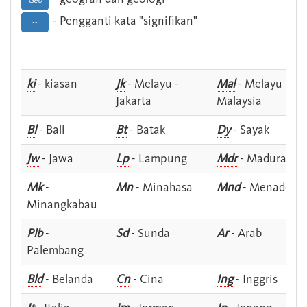
Geo
- Pengganti kata "signifikan"
--
ki
- kiasan
Jk
- Melayu -
Mal
- Melayu -
Jakarta
Malaysia
Bl
- Bali
Bt
- Batak
Dy
- Sayak
Jw
- Jawa
Lp
- Lampung
Mdr
- Madura
Mk
-
Mn
- Minahasa
Mnd
- Menado
Minangkabau
Plb
-
Sd
- Sunda
Ar
- Arab
Palembang
Bld
- Belanda
Cn
- Cina
Ing
- Inggris