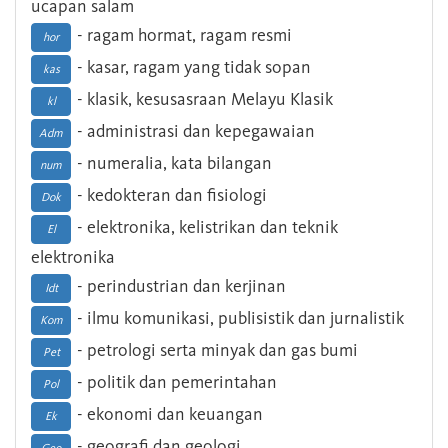
ucapan salam
- ragam hormat, ragam resmi
hor
- kasar, ragam yang tidak sopan
kas
- klasik, kesusasraan Melayu Klasik
kl
- administrasi dan kepegawaian
Adm
- numeralia, kata bilangan
num
- kedokteran dan fisiologi
Dok
- elektronika, kelistrikan dan teknik
El
elektronika
- perindustrian dan kerjinan
Idt
- ilmu komunikasi, publisistik dan jurnalistik
Kom
- petrologi serta minyak dan gas bumi
Pet
- politik dan pemerintahan
Pol
- ekonomi dan keuangan
Ek
- geografi dan geologi