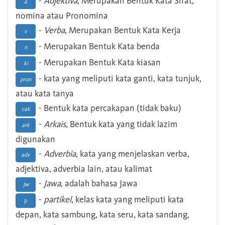
-
Adjektiva
, Merupakan Bentuk Kata Sifat,
a
nomina atau Pronomina
-
Verba
, Merupakan Bentuk Kata Kerja
v
- Merupakan Bentuk Kata benda
n
- Merupakan Bentuk Kata kiasan
ki
- kata yang meliputi kata ganti, kata tunjuk,
pron
atau kata tanya
- Bentuk kata percakapan (tidak baku)
cak
-
Arkais
, Bentuk kata yang tidak lazim
ark
digunakan
-
Adverbia
, kata yang menjelaskan verba,
adv
adjektiva, adverbia lain, atau kalimat
-
Jawa
, adalah bahasa Jawa
Jw
-
partikel
, kelas kata yang meliputi kata
p
depan, kata sambung, kata seru, kata sandang,