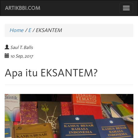
ARTIKBBI.COM
Togg
navi
Home
/
E
/
EKSANTEM
Saul T. Balls
10 Sep, 2017
Apa itu EKSANTEM?