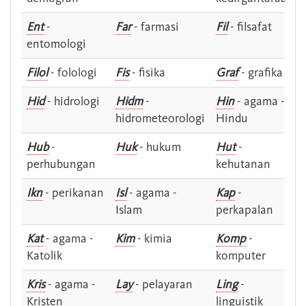
Ent
-
Far
- farmasi
Fil
- filsafat
entomologi
Filol
- folologi
Fis
- fisika
Graf
- grafika
Hid
- hidrologi
Hidm
-
Hin
- agama -
hidrometeorologi
Hindu
Hub
-
Huk
- hukum
Hut
-
perhubungan
kehutanan
Ikn
- perikanan
Isl
- agama -
Kap
-
Islam
perkapalan
Kat
- agama -
Kim
- kimia
Komp
-
Katolik
komputer
Kris
- agama -
Lay
- pelayaran
Ling
-
Kristen
linguistik