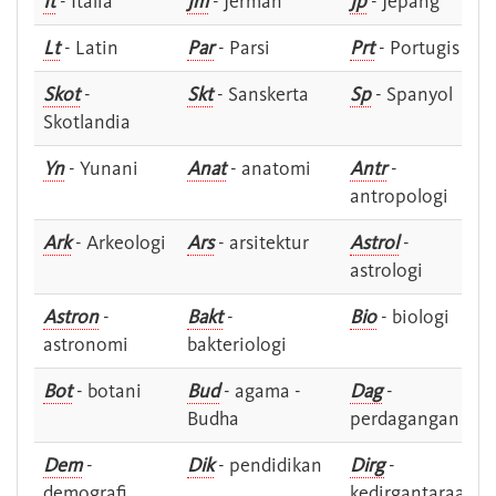
It
- Italia
Jm
- Jerman
Jp
- Jepang
Lt
- Latin
Par
- Parsi
Prt
- Portugis
Skot
-
Skt
- Sanskerta
Sp
- Spanyol
Skotlandia
Yn
- Yunani
Anat
- anatomi
Antr
-
antropologi
Ark
- Arkeologi
Ars
- arsitektur
Astrol
-
astrologi
Astron
-
Bakt
-
Bio
- biologi
astronomi
bakteriologi
Bot
- botani
Bud
- agama -
Dag
-
Budha
perdagangan
Dem
-
Dik
- pendidikan
Dirg
-
demografi
kedirgantaraan