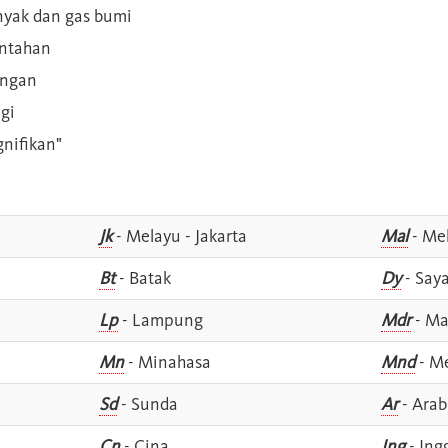
inyak dan gas bumi
intahan
angan
gi
gnifikan"
Jk
- Melayu - Jakarta
Mal
- Mel
Bt
- Batak
Dy
- Say
Lp
- Lampung
Mdr
- Ma
Mn
- Minahasa
Mnd
- M
Sd
- Sunda
Ar
- Arab
Cn
- Cina
Ing
- Ing