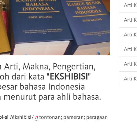
Arti 
Arti 
Arti
Arti 
Arti 
h Arti, Makna, Pengertian,
oh dari kata "
EKSHIBISI
"
Arti 
esar bahasa Indonesia
n menurut para ahli bahasa.
bi-si
/ékshibisi/
n
tontonan; pameran; peragaan