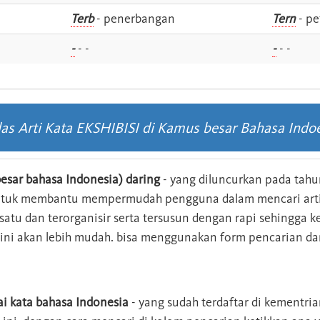
i
Terb
- penerbangan
Tern
- pe
-
- -
-
- -
las Arti Kata EKSHIBISI di Kamus besar Bahasa Indo
esar bahasa Indonesia) daring
- yang diluncurkan pada tahun
ntuk membantu mempermudah pengguna dalam mencari arti 
n satu dan terorganisir serta tersusun dengan rapi sehingga
s ini akan lebih mudah. bisa menggunakan form pencarian da
ai kata bahasa Indonesia
- yang sudah terdaftar di kementri