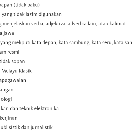
kapan (tidak baku)
a yang tidak lazim digunakan
g menjelaskan verba, adjektiva, adverbia lain, atau kalimat
sa Jawa
a yang meliputi kata depan, kata sambung, kata seru, kata s
gam resmi
 tidak sopan
n Melayu Klasik
 kepegawaian
ilangan
iologi
rikan dan teknik elektronika
kerjinan
blisistik dan jurnalistik