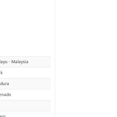
ayu - Malaysia
ak
dura
enado
gris