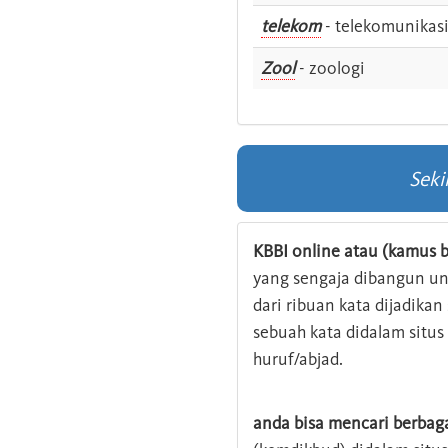
telekom
- telekomunikas
Zool
- zoologi
Seki
KBBI online atau (kamus b
yang sengaja dibangun u
dari ribuan kata dijadika
sebuah kata didalam situ
huruf/abjad.
anda bisa mencari berbag