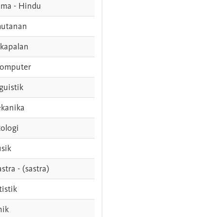
ama - Hindu
hutanan
rkapalan
komputer
guistik
kanika
ologi
sik
stra - (sastra)
tistik
nik