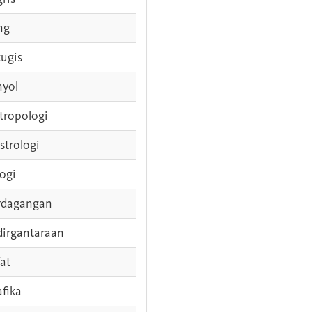
ng
tugis
nyol
tropologi
strologi
logi
rdagangan
dirgantaraan
fat
afika