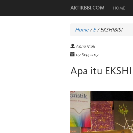
ARTIKBBI.COM
HOME
Home
/
E
/
EKSHIBISI
Anna Mull
07 Sep, 2017
Apa itu EKSHI