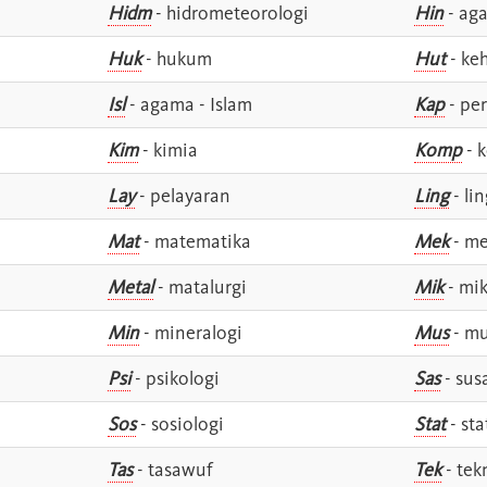
Hidm
- hidrometeorologi
Hin
- ag
Huk
- hukum
Hut
- ke
Isl
- agama - Islam
Kap
- pe
Kim
- kimia
Komp
- 
Lay
- pelayaran
Ling
- lin
Mat
- matematika
Mek
- me
Metal
- matalurgi
Mik
- mik
Min
- mineralogi
Mus
- mu
Psi
- psikologi
Sas
- susa
Sos
- sosiologi
Stat
- sta
Tas
- tasawuf
Tek
- tek