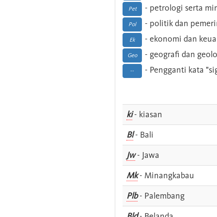
- petrologi serta m
Pet
- politik dan pemer
Pol
- ekonomi dan keu
Ek
- geografi dan geolo
Geo
- Pengganti kata "si
--
ki
- kiasan
Bl
- Bali
Jw
- Jawa
Mk
- Minangkabau
Plb
- Palembang
Bld
- Belanda