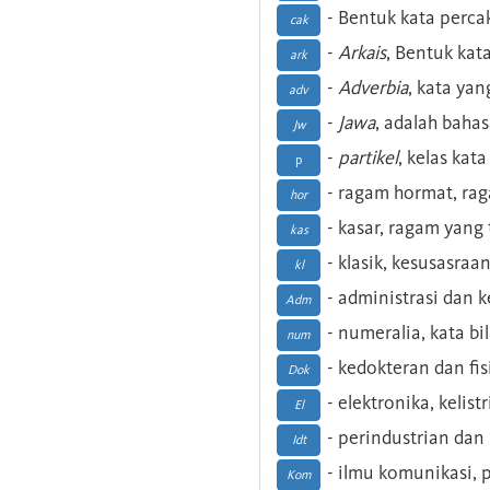
- Bentuk kata perca
cak
-
Arkais
, Bentuk kat
ark
-
Adverbia
, kata yan
adv
-
Jawa
, adalah baha
Jw
-
partikel
, kelas kat
p
- ragam hormat, ra
hor
- kasar, ragam yang
kas
- klasik, kesusasraa
kl
- administrasi dan
Adm
- numeralia, kata b
num
- kedokteran dan fis
Dok
- elektronika, kelist
El
- perindustrian dan 
Idt
- ilmu komunikasi, pu
Kom