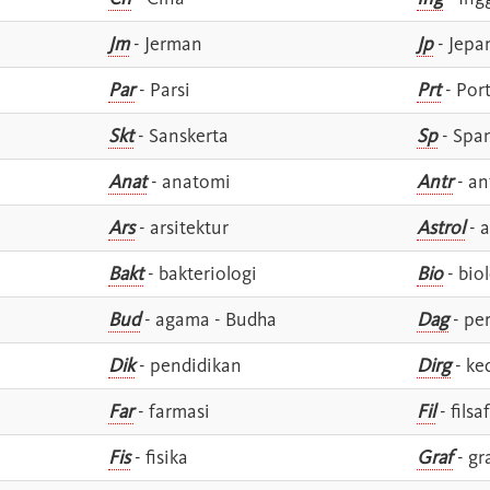
Jm
- Jerman
Jp
- Jepa
Par
- Parsi
Prt
- Por
Skt
- Sanskerta
Sp
- Spa
Anat
- anatomi
Antr
- an
Ars
- arsitektur
Astrol
- a
Bakt
- bakteriologi
Bio
- bio
Bud
- agama - Budha
Dag
- pe
Dik
- pendidikan
Dirg
- ke
Far
- farmasi
Fil
- filsa
Fis
- fisika
Graf
- gr