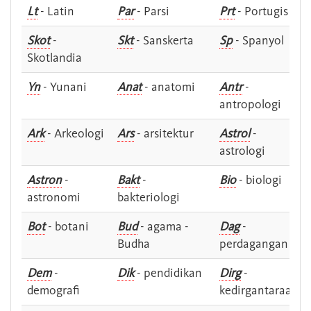
Lt
- Latin
Par
- Parsi
Prt
- Portugis
Skot
-
Skt
- Sanskerta
Sp
- Spanyol
Skotlandia
Yn
- Yunani
Anat
- anatomi
Antr
-
antropologi
Ark
- Arkeologi
Ars
- arsitektur
Astrol
-
astrologi
Astron
-
Bakt
-
Bio
- biologi
astronomi
bakteriologi
Bot
- botani
Bud
- agama -
Dag
-
Budha
perdagangan
Dem
-
Dik
- pendidikan
Dirg
-
demografi
kedirgantaraan