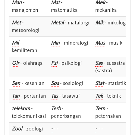
Man
-
Mat
-
Mek
-
manajemen
matematika
mekanika
Met
-
Metal
- matalurgi
Mik
- mikologi
meteorologi
Mil
-
Min
- mineralogi
Mus
- musik
kemiliteran
Olr
- olahraga
Psi
- psikologi
Sas
- susastra -
(sastra)
Sen
- kesenian
Sos
- sosiologi
Stat
- statistik
Tan
- pertanian
Tas
- tasawuf
Tek
- teknik
telekom
-
Terb
-
Tern
-
telekomunikasi
penerbangan
peternakan
Zool
- zoologi
-
- -
-
- -