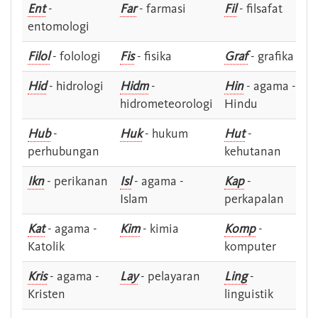
Ent
-
Far
- farmasi
Fil
- filsafat
entomologi
Filol
- folologi
Fis
- fisika
Graf
- grafika
Hid
- hidrologi
Hidm
-
Hin
- agama -
hidrometeorologi
Hindu
Hub
-
Huk
- hukum
Hut
-
perhubungan
kehutanan
Ikn
- perikanan
Isl
- agama -
Kap
-
Islam
perkapalan
Kat
- agama -
Kim
- kimia
Komp
-
Katolik
komputer
Kris
- agama -
Lay
- pelayaran
Ling
-
Kristen
linguistik