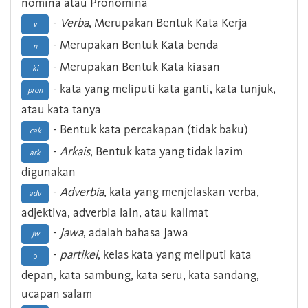
nomina atau Pronomina
-
Verba
, Merupakan Bentuk Kata Kerja
v
- Merupakan Bentuk Kata benda
n
- Merupakan Bentuk Kata kiasan
ki
- kata yang meliputi kata ganti, kata tunjuk,
pron
atau kata tanya
- Bentuk kata percakapan (tidak baku)
cak
-
Arkais
, Bentuk kata yang tidak lazim
ark
digunakan
-
Adverbia
, kata yang menjelaskan verba,
adv
adjektiva, adverbia lain, atau kalimat
-
Jawa
, adalah bahasa Jawa
Jw
-
partikel
, kelas kata yang meliputi kata
p
depan, kata sambung, kata seru, kata sandang,
ucapan salam