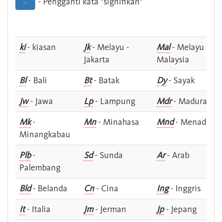
- Pengganti kata "signifikan"
--
ki
- kiasan
Jk
- Melayu -
Mal
- Melayu -
Jakarta
Malaysia
Bl
- Bali
Bt
- Batak
Dy
- Sayak
Jw
- Jawa
Lp
- Lampung
Mdr
- Madura
Mk
-
Mn
- Minahasa
Mnd
- Menado
Minangkabau
Plb
-
Sd
- Sunda
Ar
- Arab
Palembang
Bld
- Belanda
Cn
- Cina
Ing
- Inggris
It
- Italia
Jm
- Jerman
Jp
- Jepang