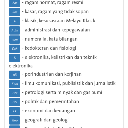
- ragam hormat, ragam resmi
hor
- kasar, ragam yang tidak sopan
kas
- klasik, kesusasraan Melayu Klasik
kl
- administrasi dan kepegawaian
Adm
- numeralia, kata bilangan
num
- kedokteran dan fisiologi
Dok
- elektronika, kelistrikan dan teknik
El
elektronika
- perindustrian dan kerjinan
Idt
- ilmu komunikasi, publisistik dan jurnalistik
Kom
- petrologi serta minyak dan gas bumi
Pet
- politik dan pemerintahan
Pol
- ekonomi dan keuangan
Ek
- geografi dan geologi
Geo