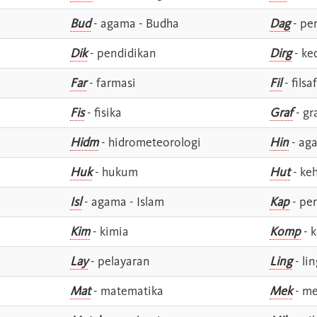
Bud
- agama - Budha
Dag
- pe
Dik
- pendidikan
Dirg
- ke
Far
- farmasi
Fil
- filsa
Fis
- fisika
Graf
- gr
Hidm
- hidrometeorologi
Hin
- ag
Huk
- hukum
Hut
- ke
Isl
- agama - Islam
Kap
- pe
Kim
- kimia
Komp
- 
Lay
- pelayaran
Ling
- lin
Mat
- matematika
Mek
- me