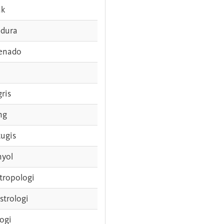
ak
dura
enado
gris
ng
tugis
nyol
tropologi
strologi
logi