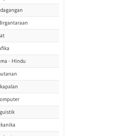
rdagangan
dirgantaraan
fat
afika
ama - Hindu
hutanan
rkapalan
komputer
guistik
kanika