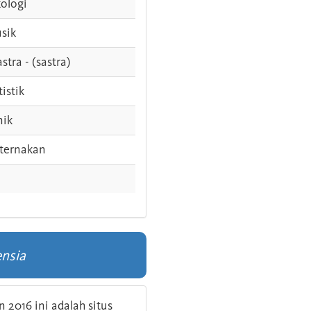
ologi
sik
stra - (sastra)
tistik
nik
ternakan
ensia
 2016 ini adalah situs