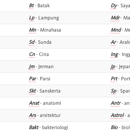
Bt
- Batak
Dy
- Say
Lp
- Lampung
Mdr
- Ma
Mn
- Minahasa
Mnd
- M
Sd
- Sunda
Ar
- Arab
Cn
- Cina
Ing
- Ing
Jm
- Jerman
Jp
- Jepa
Par
- Parsi
Prt
- Por
Skt
- Sanskerta
Sp
- Spa
Anat
- anatomi
Antr
- an
Ars
- arsitektur
Astrol
- a
Bakt
- bakteriologi
Bio
- bio