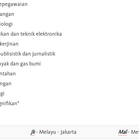
 kepegawaian
ilangan
iologi
rikan dan teknik elektronika
kerjinan
blisistik dan jurnalistik
inyak dan gas bumi
intahan
angan
gi
gnifikan"
Jk
- Melayu - Jakarta
Mal
- Mel