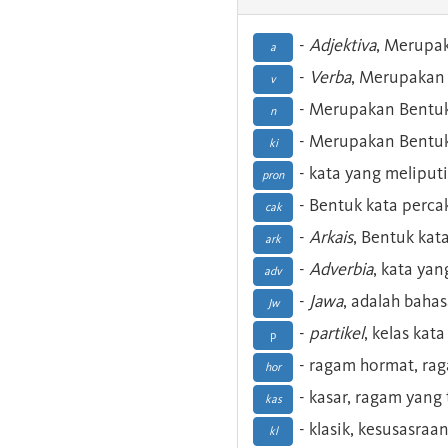
-
Adjektiva
, Merupa
a
-
Verba
, Merupakan 
v
- Merupakan Bentuk
n
- Merupakan Bentuk
ki
- kata yang meliputi
pron
- Bentuk kata perca
cak
-
Arkais
, Bentuk kat
ark
-
Adverbia
, kata yan
adv
-
Jawa
, adalah baha
Jw
-
partikel
, kelas kat
p
- ragam hormat, ra
hor
- kasar, ragam yang
kas
- klasik, kesusasraa
kl