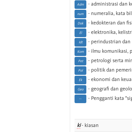
- administrasi dan
Adm
- numeralia, kata b
num
- kedokteran dan fis
Dok
- elektronika, kelist
El
- perindustrian dan 
Idt
- ilmu komunikasi, pu
Kom
- petrologi serta m
Pet
- politik dan pemer
Pol
- ekonomi dan keu
Ek
- geografi dan geolo
Geo
- Pengganti kata "si
--
ki
- kiasan