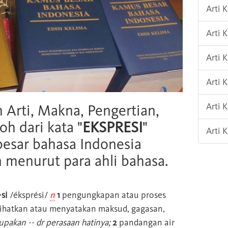
Arti 
Arti
Arti 
Arti 
Arti
h Arti, Makna, Pengertian,
oh dari kata "
EKSPRESI
"
Arti 
esar bahasa Indonesia
n menurut para ahli bahasa.
-si
/éksprési/
n
1
pengungkapan atau proses
ihatkan atau menyatakan maksud, gagasan,
upakan -- dr perasaan hatinya;
2
pandangan air