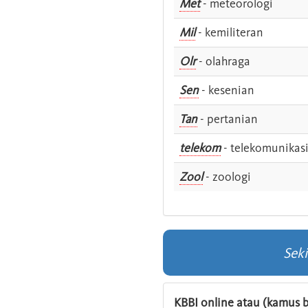
Met
- meteorologi
Mil
- kemiliteran
Olr
- olahraga
Sen
- kesenian
Tan
- pertanian
telekom
- telekomunikas
Zool
- zoologi
Seki
KBBI online atau (kamus b