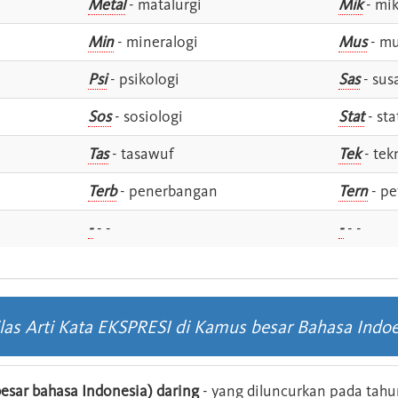
Metal
- matalurgi
Mik
- mik
Min
- mineralogi
Mus
- mu
Psi
- psikologi
Sas
- susa
Sos
- sosiologi
Stat
- sta
Tas
- tasawuf
Tek
- tek
i
Terb
- penerbangan
Tern
- pe
-
- -
-
- -
las Arti Kata EKSPRESI di Kamus besar Bahasa Indo
esar bahasa Indonesia) daring
- yang diluncurkan pada tahun