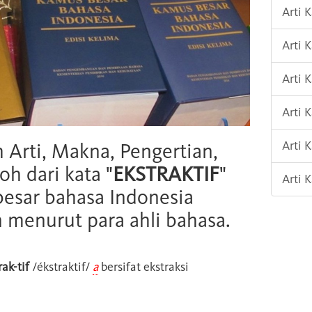
Arti
Arti 
Arti 
Arti
Arti
h Arti, Makna, Pengertian,
oh dari kata "
EKSTRAKTIF
"
Arti 
esar bahasa Indonesia
n menurut para ahli bahasa.
rak-tif
/ékstraktif/
a
bersifat ekstraksi