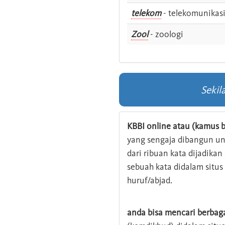
telekom
- telekomunikas
Zool
- zoologi
Sekil
KBBI online atau (kamus b
yang sengaja dibangun u
dari ribuan kata dijadika
sebuah kata didalam situ
huruf/abjad.
anda bisa mencari berbag