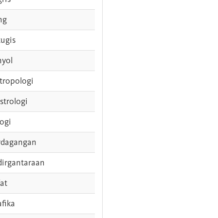
ng
tugis
nyol
tropologi
strologi
logi
rdagangan
dirgantaraan
fat
afika