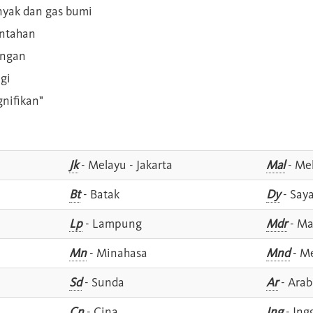
inyak dan gas bumi
intahan
angan
gi
gnifikan"
Jk
- Melayu - Jakarta
Mal
- Mel
Bt
- Batak
Dy
- Say
Lp
- Lampung
Mdr
- Ma
Mn
- Minahasa
Mnd
- M
Sd
- Sunda
Ar
- Arab
Cn
- Cina
Ing
- Ing