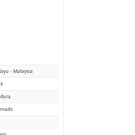
ayu - Malaysia
ak
dura
enado
gris