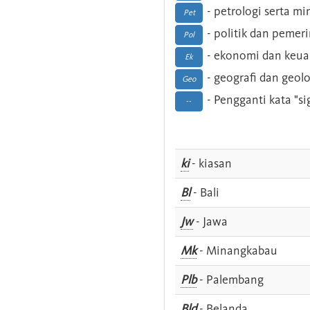
- petrologi serta m
Pet
- politik dan pemer
Pol
- ekonomi dan keu
Ek
- geografi dan geolo
Geo
- Pengganti kata "si
--
ki
- kiasan
Bl
- Bali
Jw
- Jawa
Mk
- Minangkabau
Plb
- Palembang
Bld
- Belanda