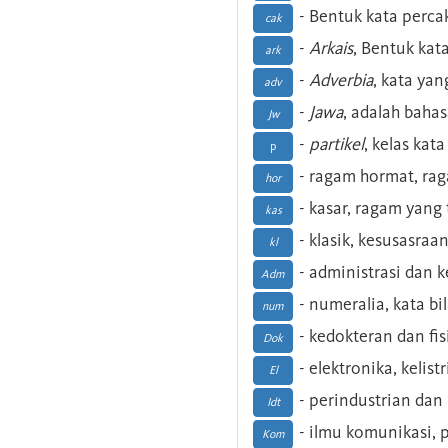
- Bentuk kata perca
cak
-
Arkais
, Bentuk kat
ark
-
Adverbia
, kata yan
adv
-
Jawa
, adalah baha
Jw
-
partikel
, kelas kat
p
- ragam hormat, ra
hor
- kasar, ragam yang
kas
- klasik, kesusasraa
kl
- administrasi dan
Adm
- numeralia, kata b
num
- kedokteran dan fis
Dok
- elektronika, kelist
El
- perindustrian dan 
Idt
- ilmu komunikasi, pu
Kom