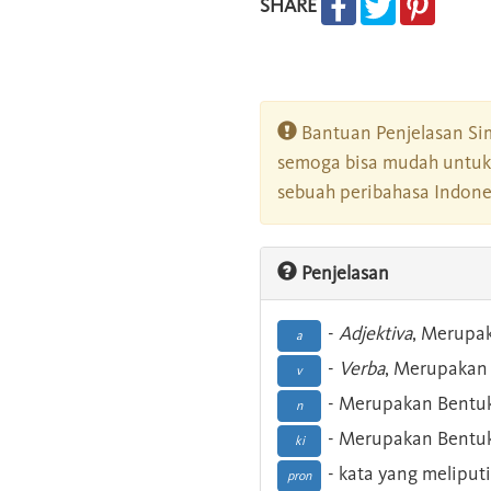
SHARE
Bantuan Penjelasan Sim
semoga bisa mudah untuk 
sebuah peribahasa Indonesi
Penjelasan
-
Adjektiva
, Merupa
a
-
Verba
, Merupakan 
v
- Merupakan Bentuk
n
- Merupakan Bentuk
ki
- kata yang meliputi
pron