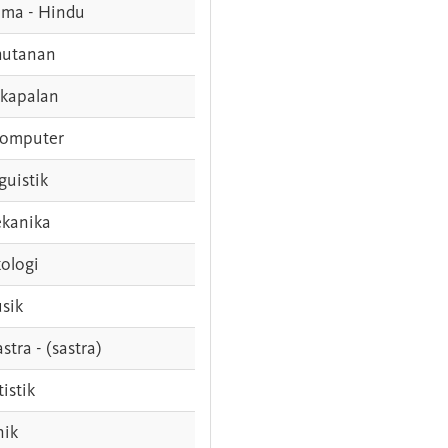
ama - Hindu
hutanan
rkapalan
komputer
guistik
kanika
ologi
sik
stra - (sastra)
tistik
nik