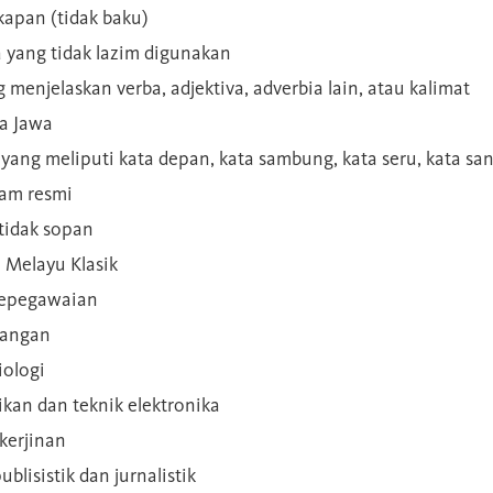
kapan (tidak baku)
a yang tidak lazim digunakan
g menjelaskan verba, adjektiva, adverbia lain, atau kalimat
sa Jawa
a yang meliputi kata depan, kata sambung, kata seru, kata s
gam resmi
 tidak sopan
n Melayu Klasik
 kepegawaian
ilangan
iologi
rikan dan teknik elektronika
kerjinan
blisistik dan jurnalistik