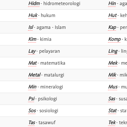
Hidm
- hidrometeorologi
Hin
- ag
Huk
- hukum
Hut
- ke
Isl
- agama - Islam
Kap
- pe
Kim
- kimia
Komp
- 
Lay
- pelayaran
Ling
- lin
Mat
- matematika
Mek
- me
Metal
- matalurgi
Mik
- mik
Min
- mineralogi
Mus
- mu
Psi
- psikologi
Sas
- susa
Sos
- sosiologi
Stat
- sta
Tas
- tasawuf
Tek
- tek