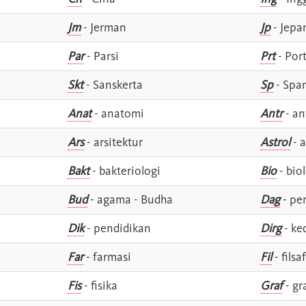
Jm
- Jerman
Jp
- Jepa
Par
- Parsi
Prt
- Por
Skt
- Sanskerta
Sp
- Spa
Anat
- anatomi
Antr
- an
Ars
- arsitektur
Astrol
- a
Bakt
- bakteriologi
Bio
- bio
Bud
- agama - Budha
Dag
- pe
Dik
- pendidikan
Dirg
- ke
Far
- farmasi
Fil
- filsa
Fis
- fisika
Graf
- gr