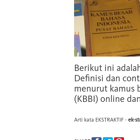
Berikut ini adala
Definisi dan cont
menurut kamus b
(KBBI) online da
Arti kata
EKSTRAKTIF
-
ek-st