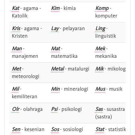
Kat
- agama -
Kim
- kimia
Komp
-
Katolik
komputer
Kris
- agama -
Lay
- pelayaran
Ling
-
Kristen
linguistik
Man
-
Mat
-
Mek
-
manajemen
matematika
mekanika
Met
-
Metal
- matalurgi
Mik
- mikologi
meteorologi
Mil
-
Min
- mineralogi
Mus
- musik
kemiliteran
Olr
- olahraga
Psi
- psikologi
Sas
- susastra -
(sastra)
Sen
- kesenian
Sos
- sosiologi
Stat
- statistik