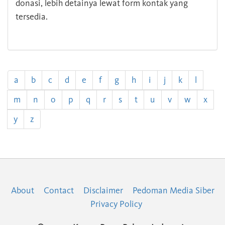
donasi, lebih detainya lewat form kontak yang
tersedia.
a
b
c
d
e
f
g
h
i
j
k
l
m
n
o
p
q
r
s
t
u
v
w
x
y
z
About
Contact
Disclaimer
Pedoman Media Siber
Privacy Policy