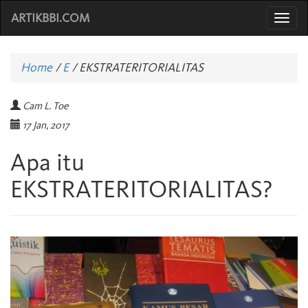
ARTIKBBI.COM
Togg
navi
Home
/
E
/
EKSTRATERITORIALITAS
Cam L. Toe
17 Jan, 2017
Apa itu
EKSTRATERITORIALITAS?