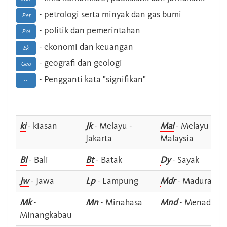
- petrologi serta minyak dan gas bumi
Pet
- politik dan pemerintahan
Pol
- ekonomi dan keuangan
Ek
- geografi dan geologi
Geo
- Pengganti kata "signifikan"
--
ki
- kiasan
Jk
- Melayu -
Mal
- Melayu -
Jakarta
Malaysia
Bl
- Bali
Bt
- Batak
Dy
- Sayak
Jw
- Jawa
Lp
- Lampung
Mdr
- Madura
Mk
-
Mn
- Minahasa
Mnd
- Menado
Minangkabau