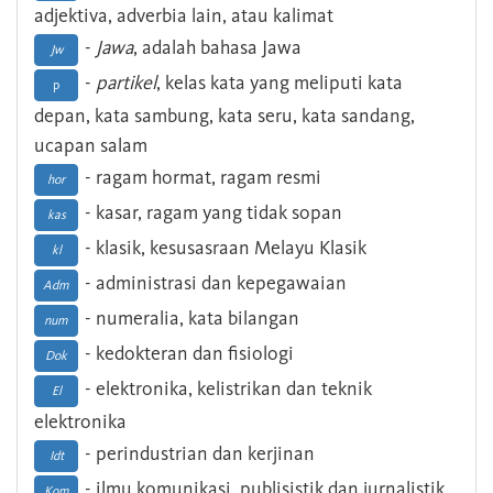
adjektiva, adverbia lain, atau kalimat
-
Jawa
, adalah bahasa Jawa
Jw
-
partikel
, kelas kata yang meliputi kata
p
depan, kata sambung, kata seru, kata sandang,
ucapan salam
- ragam hormat, ragam resmi
hor
- kasar, ragam yang tidak sopan
kas
- klasik, kesusasraan Melayu Klasik
kl
- administrasi dan kepegawaian
Adm
- numeralia, kata bilangan
num
- kedokteran dan fisiologi
Dok
- elektronika, kelistrikan dan teknik
El
elektronika
- perindustrian dan kerjinan
Idt
- ilmu komunikasi, publisistik dan jurnalistik
Kom