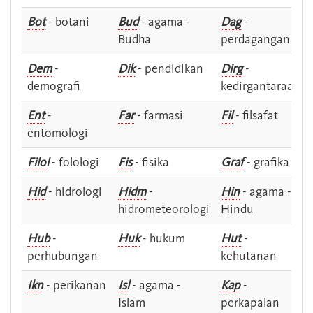
Bot
- botani
Bud
- agama -
Dag
-
Budha
perdagangan
Dem
-
Dik
- pendidikan
Dirg
-
demografi
kedirgantaraan
Ent
-
Far
- farmasi
Fil
- filsafat
entomologi
Filol
- folologi
Fis
- fisika
Graf
- grafika
Hid
- hidrologi
Hidm
-
Hin
- agama -
hidrometeorologi
Hindu
Hub
-
Huk
- hukum
Hut
-
perhubungan
kehutanan
Ikn
- perikanan
Isl
- agama -
Kap
-
Islam
perkapalan