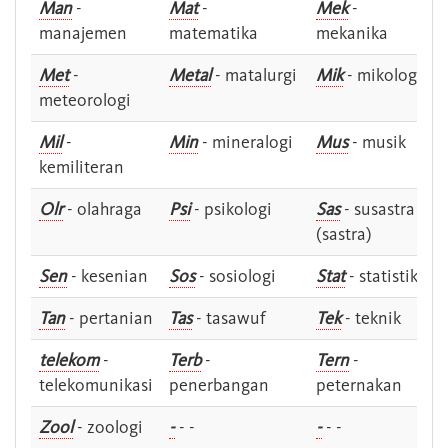
Man
-
Mat
-
Mek
-
manajemen
matematika
mekanika
Met
-
Metal
- matalurgi
Mik
- mikologi
meteorologi
Mil
-
Min
- mineralogi
Mus
- musik
kemiliteran
Olr
- olahraga
Psi
- psikologi
Sas
- susastra -
(sastra)
Sen
- kesenian
Sos
- sosiologi
Stat
- statistik
Tan
- pertanian
Tas
- tasawuf
Tek
- teknik
telekom
-
Terb
-
Tern
-
telekomunikasi
penerbangan
peternakan
Zool
- zoologi
-
- -
-
- -