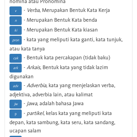
nomina atau Pronomina
-
Verba
, Merupakan Bentuk Kata Kerja
v
- Merupakan Bentuk Kata benda
n
- Merupakan Bentuk Kata kiasan
ki
- kata yang meliputi kata ganti, kata tunjuk,
pron
atau kata tanya
- Bentuk kata percakapan (tidak baku)
cak
-
Arkais
, Bentuk kata yang tidak lazim
ark
digunakan
-
Adverbia
, kata yang menjelaskan verba,
adv
adjektiva, adverbia lain, atau kalimat
-
Jawa
, adalah bahasa Jawa
Jw
-
partikel
, kelas kata yang meliputi kata
p
depan, kata sambung, kata seru, kata sandang,
ucapan salam