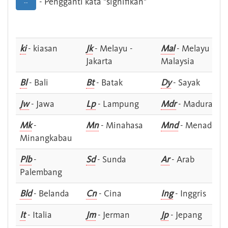
- Pengganti kata "signifikan"
--
ki
- kiasan
Jk
- Melayu -
Mal
- Melayu -
Jakarta
Malaysia
Bl
- Bali
Bt
- Batak
Dy
- Sayak
Jw
- Jawa
Lp
- Lampung
Mdr
- Madura
Mk
-
Mn
- Minahasa
Mnd
- Menado
Minangkabau
Plb
-
Sd
- Sunda
Ar
- Arab
Palembang
Bld
- Belanda
Cn
- Cina
Ing
- Inggris
It
- Italia
Jm
- Jerman
Jp
- Jepang