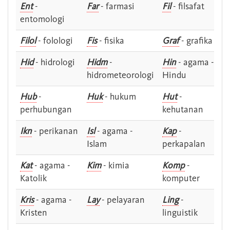
Ent
-
Far
- farmasi
Fil
- filsafat
entomologi
Filol
- folologi
Fis
- fisika
Graf
- grafika
Hid
- hidrologi
Hidm
-
Hin
- agama -
hidrometeorologi
Hindu
Hub
-
Huk
- hukum
Hut
-
perhubungan
kehutanan
Ikn
- perikanan
Isl
- agama -
Kap
-
Islam
perkapalan
Kat
- agama -
Kim
- kimia
Komp
-
Katolik
komputer
Kris
- agama -
Lay
- pelayaran
Ling
-
Kristen
linguistik