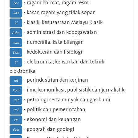
- ragam hormat, ragam resmi
hor
- kasar, ragam yang tidak sopan
kas
- klasik, kesusasraan Melayu Klasik
kl
- administrasi dan kepegawaian
Adm
- numeralia, kata bilangan
num
- kedokteran dan fisiologi
Dok
- elektronika, kelistrikan dan teknik
El
elektronika
- perindustrian dan kerjinan
Idt
- ilmu komunikasi, publisistik dan jurnalistik
Kom
- petrologi serta minyak dan gas bumi
Pet
- politik dan pemerintahan
Pol
- ekonomi dan keuangan
Ek
- geografi dan geologi
Geo