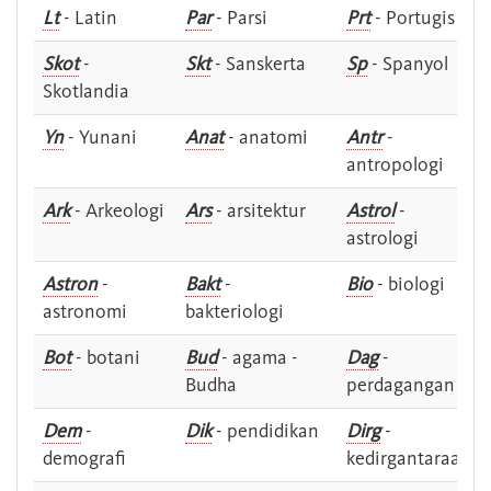
Lt
- Latin
Par
- Parsi
Prt
- Portugis
Skot
-
Skt
- Sanskerta
Sp
- Spanyol
Skotlandia
Yn
- Yunani
Anat
- anatomi
Antr
-
antropologi
Ark
- Arkeologi
Ars
- arsitektur
Astrol
-
astrologi
Astron
-
Bakt
-
Bio
- biologi
astronomi
bakteriologi
Bot
- botani
Bud
- agama -
Dag
-
Budha
perdagangan
Dem
-
Dik
- pendidikan
Dirg
-
demografi
kedirgantaraan