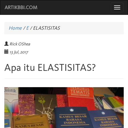
ARTIKBBI.COM
Togg
navi
Home
/
E
/
ELASTISITAS
Rick OShea
13 Jul, 2017
Apa itu ELASTISITAS?