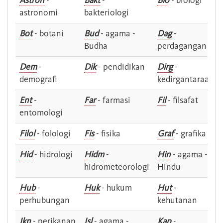
Astron
-
Bakt
-
Bio
- biologi
astronomi
bakteriologi
Bot
- botani
Bud
- agama -
Dag
-
Budha
perdagangan
Dem
-
Dik
- pendidikan
Dirg
-
demografi
kedirgantaraan
Ent
-
Far
- farmasi
Fil
- filsafat
entomologi
Filol
- folologi
Fis
- fisika
Graf
- grafika
Hid
- hidrologi
Hidm
-
Hin
- agama -
hidrometeorologi
Hindu
Hub
-
Huk
- hukum
Hut
-
perhubungan
kehutanan
Ikn
- perikanan
Isl
- agama -
Kap
-