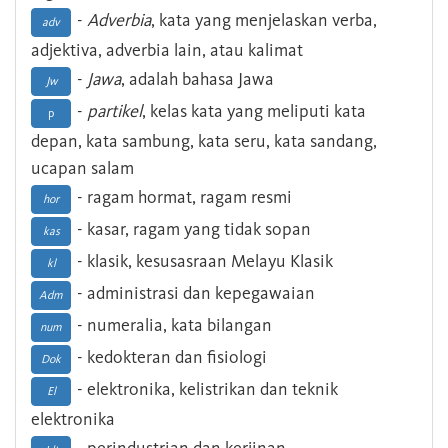
-
Adverbia
, kata yang menjelaskan verba,
adv
adjektiva, adverbia lain, atau kalimat
-
Jawa
, adalah bahasa Jawa
Jw
-
partikel
, kelas kata yang meliputi kata
p
depan, kata sambung, kata seru, kata sandang,
ucapan salam
- ragam hormat, ragam resmi
hor
- kasar, ragam yang tidak sopan
kas
- klasik, kesusasraan Melayu Klasik
kl
- administrasi dan kepegawaian
Adm
- numeralia, kata bilangan
num
- kedokteran dan fisiologi
Dok
- elektronika, kelistrikan dan teknik
El
elektronika