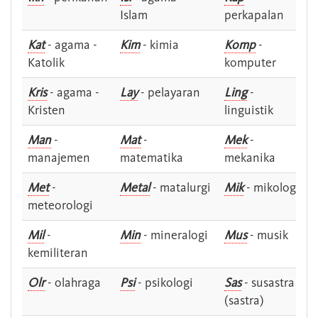
Islam
perkapalan
Kat
- agama -
Kim
- kimia
Komp
-
Katolik
komputer
Kris
- agama -
Lay
- pelayaran
Ling
-
Kristen
linguistik
Man
-
Mat
-
Mek
-
manajemen
matematika
mekanika
Met
-
Metal
- matalurgi
Mik
- mikologi
meteorologi
Mil
-
Min
- mineralogi
Mus
- musik
kemiliteran
Olr
- olahraga
Psi
- psikologi
Sas
- susastra -
(sastra)