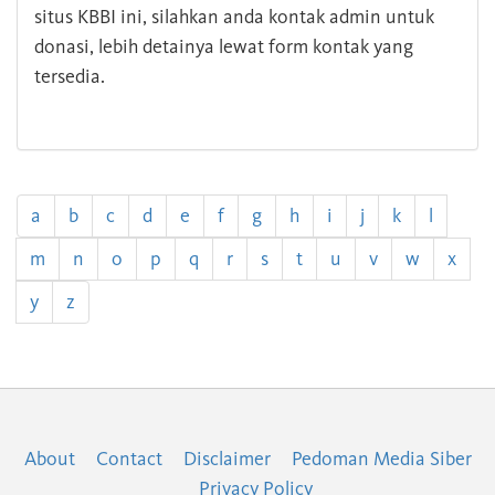
situs KBBI ini, silahkan anda kontak admin untuk
donasi, lebih detainya lewat form kontak yang
tersedia.
a
b
c
d
e
f
g
h
i
j
k
l
m
n
o
p
q
r
s
t
u
v
w
x
y
z
About
Contact
Disclaimer
Pedoman Media Siber
Privacy Policy