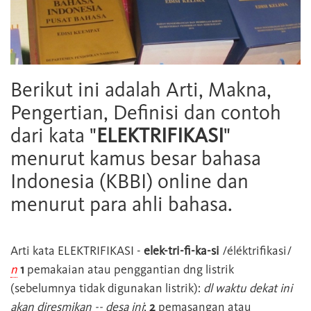
Berikut ini adalah Arti, Makna,
Pengertian, Definisi dan contoh
dari kata "
ELEKTRIFIKASI
"
menurut kamus besar bahasa
Indonesia (KBBI) online dan
menurut para ahli bahasa.
Arti kata
ELEKTRIFIKASI
-
elek-tri-fi-ka-si
/éléktrifikasi/
n
1
pemakaian atau penggantian dng listrik
(sebelumnya tidak digunakan listrik):
dl waktu dekat ini
akan diresmikan -- desa ini
;
2
pemasangan atau