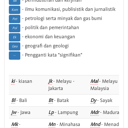
- perindustrian dan kerjinan
Idt
- ilmu komunikasi, publisistik dan jurnalistik
Kom
- petrologi serta minyak dan gas bumi
Pet
- politik dan pemerintahan
Pol
- ekonomi dan keuangan
Ek
- geografi dan geologi
Geo
- Pengganti kata "signifikan"
--
ki
- kiasan
Jk
- Melayu -
Mal
- Melayu -
Jakarta
Malaysia
Bl
- Bali
Bt
- Batak
Dy
- Sayak
Jw
- Jawa
Lp
- Lampung
Mdr
- Madura
Mk
-
Mn
- Minahasa
Mnd
- Menado