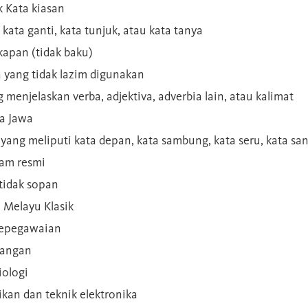
 Kata kiasan
 kata ganti, kata tunjuk, atau kata tanya
kapan (tidak baku)
a yang tidak lazim digunakan
g menjelaskan verba, adjektiva, adverbia lain, atau kalimat
sa Jawa
a yang meliputi kata depan, kata sambung, kata seru, kata s
gam resmi
 tidak sopan
n Melayu Klasik
 kepegawaian
ilangan
iologi
rikan dan teknik elektronika