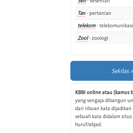
Sen
- kesenian
Tan
- pertanian
telekom
- telekomunikas
Zool
- zoologi
Sekilas
KBBI online atau (kamus b
yang sengaja dibangun u
dari ribuan kata dijadika
sebuah kata didalam situ
huruf/abjad.