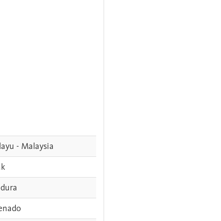
ayu - Malaysia
ak
dura
enado