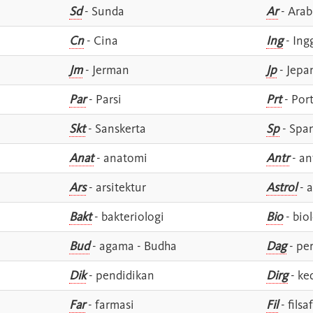
Sd
- Sunda
Ar
- Arab
Cn
- Cina
Ing
- Ing
Jm
- Jerman
Jp
- Jepa
Par
- Parsi
Prt
- Por
Skt
- Sanskerta
Sp
- Spa
Anat
- anatomi
Antr
- an
Ars
- arsitektur
Astrol
- a
Bakt
- bakteriologi
Bio
- bio
Bud
- agama - Budha
Dag
- pe
Dik
- pendidikan
Dirg
- ke
Far
- farmasi
Fil
- filsa