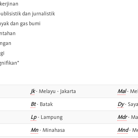
kerjinan
blisistik dan jurnalistik
inyak dan gas bumi
intahan
angan
gi
gnifikan"
Jk
- Melayu - Jakarta
Mal
- Mel
Bt
- Batak
Dy
- Say
Lp
- Lampung
Mdr
- Ma
Mn
- Minahasa
Mnd
- M