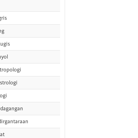
gris
ng
tugis
nyol
tropologi
strologi
logi
rdagangan
dirgantaraan
fat