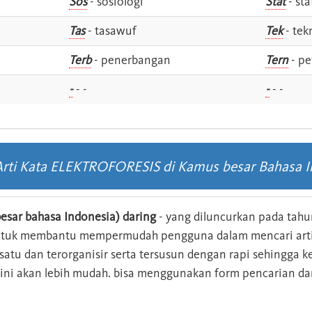
Sos
- sosiologi
Stat
- sta
Tas
- tasawuf
Tek
- tek
i
Terb
- penerbangan
Tern
- pe
-
- -
-
- -
 Arti Kata ELEKTROFORESIS di Kamus besar Bahasa I
esar bahasa Indonesia) daring
- yang diluncurkan pada tahun
ntuk membantu mempermudah pengguna dalam mencari arti 
n satu dan terorganisir serta tersusun dengan rapi sehingga
s ini akan lebih mudah. bisa menggunakan form pencarian da