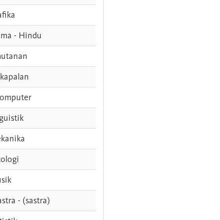
afika
ama - Hindu
hutanan
rkapalan
komputer
guistik
kanika
ologi
sik
stra - (sastra)