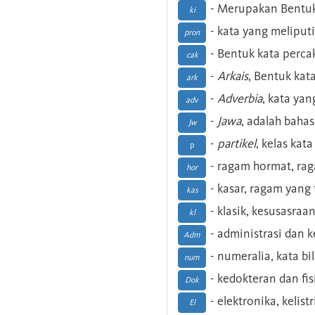
- Merupakan Bentuk
ki
- kata yang meliputi
pron
- Bentuk kata perca
cak
-
Arkais
, Bentuk kat
ark
-
Adverbia
, kata yan
adv
-
Jawa
, adalah baha
Jw
-
partikel
, kelas kat
p
- ragam hormat, ra
hor
- kasar, ragam yang
kas
- klasik, kesusasraa
kl
- administrasi dan
Adm
- numeralia, kata b
num
- kedokteran dan fis
Dok
- elektronika, kelist
El