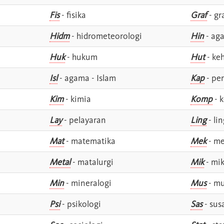
Fis
- fisika
Graf
- gr
Hidm
- hidrometeorologi
Hin
- ag
Huk
- hukum
Hut
- ke
Isl
- agama - Islam
Kap
- pe
Kim
- kimia
Komp
- 
Lay
- pelayaran
Ling
- lin
Mat
- matematika
Mek
- me
Metal
- matalurgi
Mik
- mik
Min
- mineralogi
Mus
- mu
Psi
- psikologi
Sas
- susa