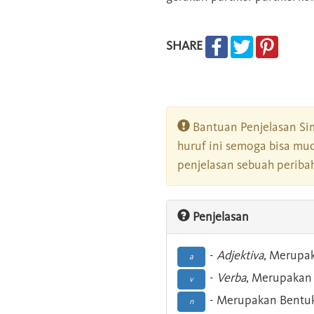
SHARE
Bantuan Penjelasan Sim
huruf ini semoga bisa mu
penjelasan sebuah peribah
Penjelasan
-
Adjektiva
, Merupa
a
-
Verba
, Merupakan 
v
- Merupakan Bentuk
n