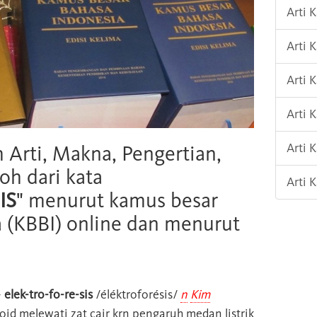
Arti 
Arti 
Arti 
Arti 
Arti
h Arti, Makna, Pengertian,
oh dari kata
Arti 
IS
" menurut kamus besar
 (KBBI) online dan menurut
-
elek-tro-fo-re-sis
/éléktroforésis/
n
Kim
loid melewati zat cair krn pengaruh medan listrik