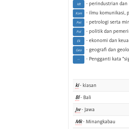
- perindustrian dan 
Idt
- ilmu komunikasi, pu
Kom
- petrologi serta m
Pet
- politik dan pemer
Pol
- ekonomi dan keu
Ek
- geografi dan geolo
Geo
- Pengganti kata "si
--
ki
- kiasan
Bl
- Bali
Jw
- Jawa
Mk
- Minangkabau