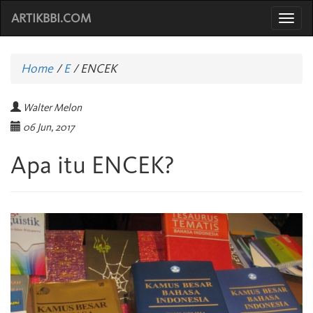
ARTIKBBI.COM
Togg
navi
Home
/
E
/
ENCEK
Walter Melon
06 Jun, 2017
Apa itu ENCEK?