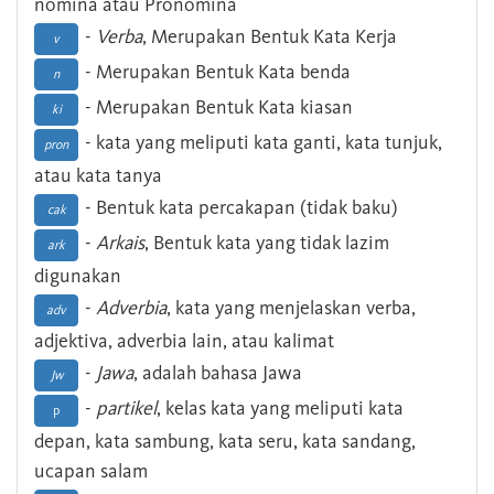
nomina atau Pronomina
-
Verba
, Merupakan Bentuk Kata Kerja
v
- Merupakan Bentuk Kata benda
n
- Merupakan Bentuk Kata kiasan
ki
- kata yang meliputi kata ganti, kata tunjuk,
pron
atau kata tanya
- Bentuk kata percakapan (tidak baku)
cak
-
Arkais
, Bentuk kata yang tidak lazim
ark
digunakan
-
Adverbia
, kata yang menjelaskan verba,
adv
adjektiva, adverbia lain, atau kalimat
-
Jawa
, adalah bahasa Jawa
Jw
-
partikel
, kelas kata yang meliputi kata
p
depan, kata sambung, kata seru, kata sandang,
ucapan salam