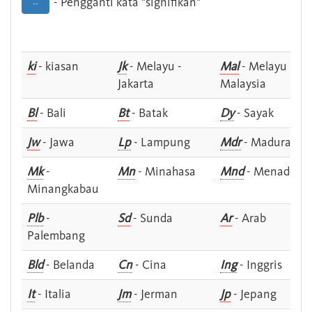
- Pengganti kata "signifikan"
--
ki
- kiasan
Jk
- Melayu -
Mal
- Melayu -
Jakarta
Malaysia
Bl
- Bali
Bt
- Batak
Dy
- Sayak
Jw
- Jawa
Lp
- Lampung
Mdr
- Madura
Mk
-
Mn
- Minahasa
Mnd
- Menado
Minangkabau
Plb
-
Sd
- Sunda
Ar
- Arab
Palembang
Bld
- Belanda
Cn
- Cina
Ing
- Inggris
It
- Italia
Jm
- Jerman
Jp
- Jepang