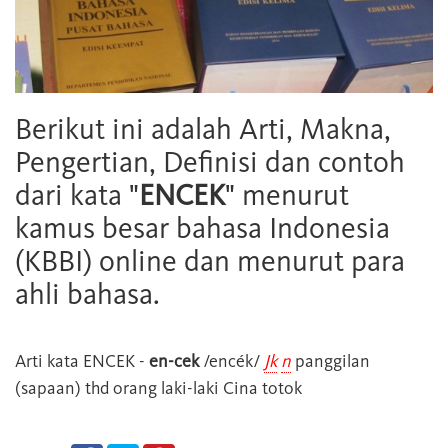
Berikut ini adalah Arti, Makna,
Pengertian, Definisi dan contoh
dari kata "
ENCEK
" menurut
kamus besar bahasa Indonesia
(KBBI) online dan menurut para
ahli bahasa.
Arti kata
ENCEK
-
en-cek
/encék/
Jk
n
panggilan
(sapaan) thd orang laki-laki Cina totok