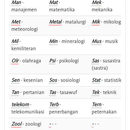
Man
-
Mat
-
Mek
-
manajemen
matematika
mekanika
Met
-
Metal
- matalurgi
Mik
- mikologi
meteorologi
Mil
-
Min
- mineralogi
Mus
- musik
kemiliteran
Olr
- olahraga
Psi
- psikologi
Sas
- susastra -
(sastra)
Sen
- kesenian
Sos
- sosiologi
Stat
- statistik
Tan
- pertanian
Tas
- tasawuf
Tek
- teknik
telekom
-
Terb
-
Tern
-
telekomunikasi
penerbangan
peternakan
Zool
- zoologi
-
- -
-
- -