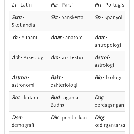
Lt
- Latin
Par
- Parsi
Prt
- Portugis
Skot
-
Skt
- Sanskerta
Sp
- Spanyol
Skotlandia
Yn
- Yunani
Anat
- anatomi
Antr
-
antropologi
Ark
- Arkeologi
Ars
- arsitektur
Astrol
-
astrologi
Astron
-
Bakt
-
Bio
- biologi
astronomi
bakteriologi
Bot
- botani
Bud
- agama -
Dag
-
Budha
perdagangan
Dem
-
Dik
- pendidikan
Dirg
-
demografi
kedirgantaraan