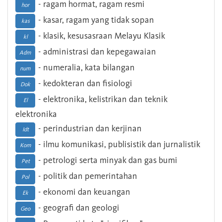
- ragam hormat, ragam resmi
hor
- kasar, ragam yang tidak sopan
kas
- klasik, kesusasraan Melayu Klasik
kl
- administrasi dan kepegawaian
Adm
- numeralia, kata bilangan
num
- kedokteran dan fisiologi
Dok
- elektronika, kelistrikan dan teknik
El
elektronika
- perindustrian dan kerjinan
Idt
- ilmu komunikasi, publisistik dan jurnalistik
Kom
- petrologi serta minyak dan gas bumi
Pet
- politik dan pemerintahan
Pol
- ekonomi dan keuangan
Ek
- geografi dan geologi
Geo