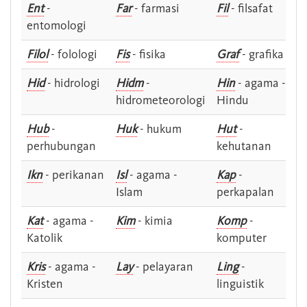
Ent
-
Far
- farmasi
Fil
- filsafat
entomologi
Filol
- folologi
Fis
- fisika
Graf
- grafika
Hid
- hidrologi
Hidm
-
Hin
- agama -
hidrometeorologi
Hindu
Hub
-
Huk
- hukum
Hut
-
perhubungan
kehutanan
Ikn
- perikanan
Isl
- agama -
Kap
-
Islam
perkapalan
Kat
- agama -
Kim
- kimia
Komp
-
Katolik
komputer
Kris
- agama -
Lay
- pelayaran
Ling
-
Kristen
linguistik