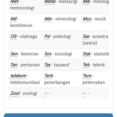
Met
-
Metal
- matalurgi
Mik
- mikologi
meteorologi
Mil
-
Min
- mineralogi
Mus
- musik
kemiliteran
Olr
- olahraga
Psi
- psikologi
Sas
- susastra -
(sastra)
Sen
- kesenian
Sos
- sosiologi
Stat
- statistik
Tan
- pertanian
Tas
- tasawuf
Tek
- teknik
telekom
-
Terb
-
Tern
-
telekomunikasi
penerbangan
peternakan
Zool
- zoologi
-
- -
-
- -