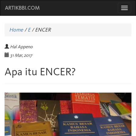
ARTIKBBI.COM
Togg
navi
Home
/
E
/
ENCER
Hal Appeno
31 Mar, 2017
Apa itu ENCER?