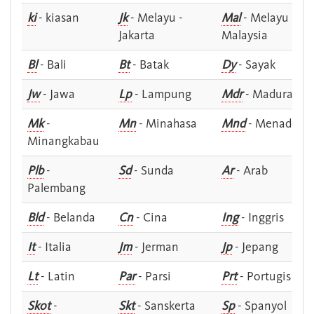
ki
- kiasan
Jk
- Melayu -
Mal
- Melayu -
Jakarta
Malaysia
Bl
- Bali
Bt
- Batak
Dy
- Sayak
Jw
- Jawa
Lp
- Lampung
Mdr
- Madura
Mk
-
Mn
- Minahasa
Mnd
- Menado
Minangkabau
Plb
-
Sd
- Sunda
Ar
- Arab
Palembang
Bld
- Belanda
Cn
- Cina
Ing
- Inggris
It
- Italia
Jm
- Jerman
Jp
- Jepang
Lt
- Latin
Par
- Parsi
Prt
- Portugis
Skot
-
Skt
- Sanskerta
Sp
- Spanyol