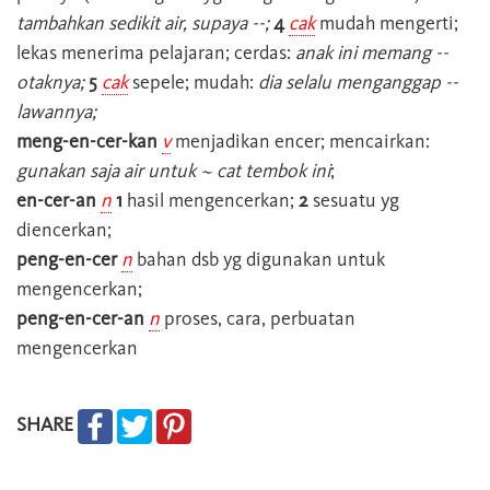
tambahkan sedikit air, supaya --;
4
cak
mudah mengerti;
lekas menerima pelajaran; cerdas:
anak ini memang --
otaknya;
5
cak
sepele; mudah:
dia selalu menganggap --
lawannya;
meng-en-cer-kan
v
menjadikan encer; mencairkan:
gunakan saja air untuk ~ cat tembok ini
;
en-cer-an
n
1
hasil mengencerkan;
2
sesuatu yg
diencerkan;
peng-en-cer
n
bahan dsb yg digunakan untuk
mengencerkan;
peng-en-cer-an
n
proses, cara, perbuatan
mengencerkan
SHARE