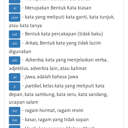
- Merupakan Bentuk Kata kiasan
ki
- kata yang meliputi kata ganti, kata tunjuk,
pron
atau kata tanya
- Bentuk kata percakapan (tidak baku)
cak
-
Arkais
, Bentuk kata yang tidak lazim
ark
digunakan
-
Adverbia
, kata yang menjelaskan verba,
adv
adjektiva, adverbia lain, atau kalimat
-
Jawa
, adalah bahasa Jawa
Jw
-
partikel
, kelas kata yang meliputi kata
p
depan, kata sambung, kata seru, kata sandang,
ucapan salam
- ragam hormat, ragam resmi
hor
- kasar, ragam yang tidak sopan
kas