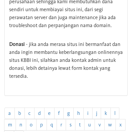
perusahaan sehingga kami membutuhkan dana
sendiri untuk membiayai situs ini, dari segi
perawatan server dan juga maintenance jika ada
troubleshoot dan perpanjangan nama domain.
Donasi
- jika anda merasa situs ini bermanfaat dan
anda ingin membantu keberlangsungan onlinennya
situs KBBI ini, silahkan anda kontak admin untuk
donasi, lebih detainya lewat form kontak yang
tersedia.
a
b
c
d
e
f
g
h
i
j
k
l
m
n
o
p
q
r
s
t
u
v
w
x