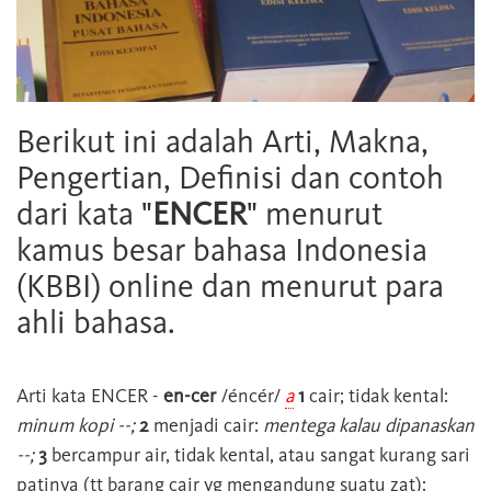
Berikut ini adalah Arti, Makna,
Pengertian, Definisi dan contoh
dari kata "
ENCER
" menurut
kamus besar bahasa Indonesia
(KBBI) online dan menurut para
ahli bahasa.
Arti kata
ENCER
-
en-cer
/éncér/
a
1
cair; tidak kental:
minum kopi --;
2
menjadi cair:
mentega kalau dipanaskan
--;
3
bercampur air, tidak kental, atau sangat kurang sari
patinya (tt barang cair yg mengandung suatu zat):