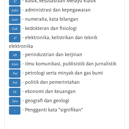
- klasik, kesusasraan Melayu Klasik
kl
- administrasi dan kepegawaian
Adm
- numeralia, kata bilangan
num
- kedokteran dan fisiologi
Dok
- elektronika, kelistrikan dan teknik
El
elektronika
- perindustrian dan kerjinan
Idt
- ilmu komunikasi, publisistik dan jurnalistik
Kom
- petrologi serta minyak dan gas bumi
Pet
- politik dan pemerintahan
Pol
- ekonomi dan keuangan
Ek
- geografi dan geologi
Geo
- Pengganti kata "signifikan"
--