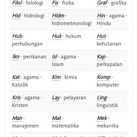
Filol
- folologi
Fis
- fisika
Graf
- grafika
Hid
- hidrologi
Hidm
-
Hin
- agama -
hidrometeorologi
Hindu
Hub
-
Huk
- hukum
Hut
-
perhubungan
kehutanan
Ikn
- perikanan
Isl
- agama -
Kap
-
Islam
perkapalan
Kat
- agama -
Kim
- kimia
Komp
-
Katolik
komputer
Kris
- agama -
Lay
- pelayaran
Ling
-
Kristen
linguistik
Man
-
Mat
-
Mek
-
manajemen
matematika
mekanika