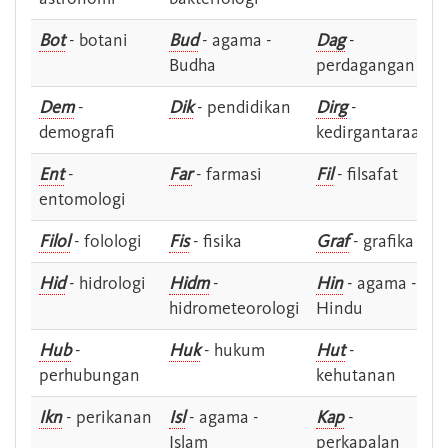
Bot
- botani
Bud
- agama -
Dag
-
Budha
perdagangan
Dem
-
Dik
- pendidikan
Dirg
-
demografi
kedirgantaraan
Ent
-
Far
- farmasi
Fil
- filsafat
entomologi
Filol
- folologi
Fis
- fisika
Graf
- grafika
Hid
- hidrologi
Hidm
-
Hin
- agama -
hidrometeorologi
Hindu
Hub
-
Huk
- hukum
Hut
-
perhubungan
kehutanan
Ikn
- perikanan
Isl
- agama -
Kap
-
Islam
perkapalan