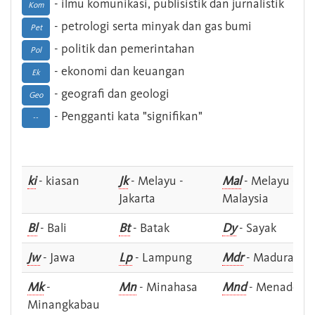
- ilmu komunikasi, publisistik dan jurnalistik
Kom
- petrologi serta minyak dan gas bumi
Pet
- politik dan pemerintahan
Pol
- ekonomi dan keuangan
Ek
- geografi dan geologi
Geo
- Pengganti kata "signifikan"
--
ki
- kiasan
Jk
- Melayu -
Mal
- Melayu -
Jakarta
Malaysia
Bl
- Bali
Bt
- Batak
Dy
- Sayak
Jw
- Jawa
Lp
- Lampung
Mdr
- Madura
Mk
-
Mn
- Minahasa
Mnd
- Menado
Minangkabau