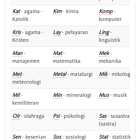
Kat
- agama -
Kim
- kimia
Komp
-
Katolik
komputer
Kris
- agama -
Lay
- pelayaran
Ling
-
Kristen
linguistik
Man
-
Mat
-
Mek
-
manajemen
matematika
mekanika
Met
-
Metal
- matalurgi
Mik
- mikologi
meteorologi
Mil
-
Min
- mineralogi
Mus
- musik
kemiliteran
Olr
- olahraga
Psi
- psikologi
Sas
- susastra -
(sastra)
Sen
- kesenian
Sos
- sosiologi
Stat
- statistik