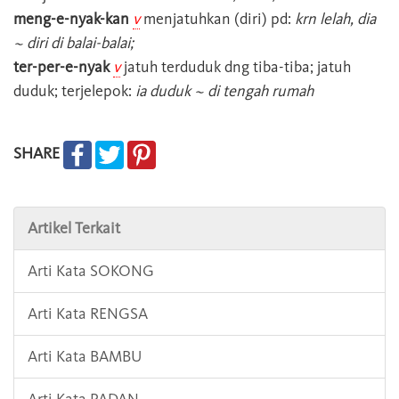
meng-e-nyak-kan
v
menjatuhkan (diri) pd:
krn lelah, dia
~ diri di balai-balai;
ter-per-e-nyak
v
jatuh terduduk dng tiba-tiba; jatuh
duduk; terjelepok:
ia duduk ~ di tengah rumah
SHARE
Artikel Terkait
Arti Kata SOKONG
Arti Kata RENGSA
Arti Kata BAMBU