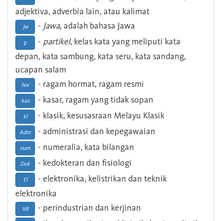
adjektiva, adverbia lain, atau kalimat
-
Jawa
, adalah bahasa Jawa
Jw
-
partikel
, kelas kata yang meliputi kata
p
depan, kata sambung, kata seru, kata sandang,
ucapan salam
- ragam hormat, ragam resmi
hor
- kasar, ragam yang tidak sopan
kas
- klasik, kesusasraan Melayu Klasik
kl
- administrasi dan kepegawaian
Adm
- numeralia, kata bilangan
num
- kedokteran dan fisiologi
Dok
- elektronika, kelistrikan dan teknik
El
elektronika
- perindustrian dan kerjinan
Idt