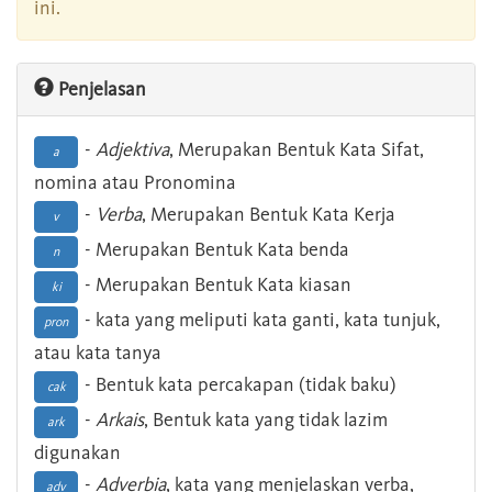
ini.
Penjelasan
-
Adjektiva
, Merupakan Bentuk Kata Sifat,
a
nomina atau Pronomina
-
Verba
, Merupakan Bentuk Kata Kerja
v
- Merupakan Bentuk Kata benda
n
- Merupakan Bentuk Kata kiasan
ki
- kata yang meliputi kata ganti, kata tunjuk,
pron
atau kata tanya
- Bentuk kata percakapan (tidak baku)
cak
-
Arkais
, Bentuk kata yang tidak lazim
ark
digunakan
-
Adverbia
, kata yang menjelaskan verba,
adv