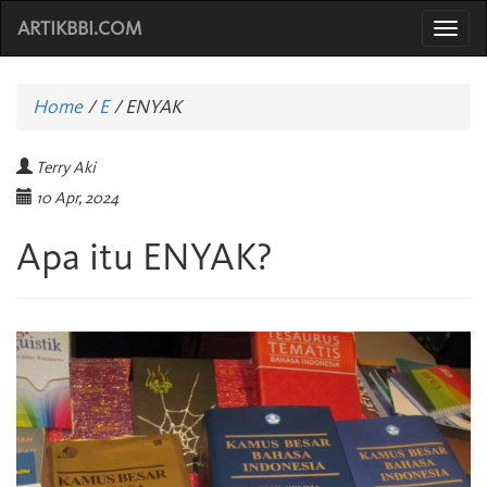
ARTIKBBI.COM
Togg
navi
Home
/
E
/
ENYAK
Terry Aki
10 Apr, 2024
Apa itu ENYAK?