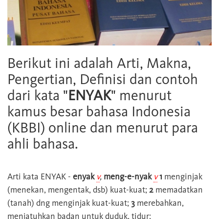
Berikut ini adalah Arti, Makna,
Pengertian, Definisi dan contoh
dari kata "
ENYAK
" menurut
kamus besar bahasa Indonesia
(KBBI) online dan menurut para
ahli bahasa.
Arti kata
ENYAK
-
enyak
v
,
meng-e-nyak
v
1
menginjak
(menekan, mengentak, dsb) kuat-kuat;
2
memadatkan
(tanah) dng menginjak kuat-kuat;
3
merebahkan,
menjatuhkan badan untuk duduk, tidur;