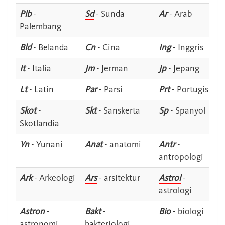
Plb
-
Sd
- Sunda
Ar
- Arab
Palembang
Bld
- Belanda
Cn
- Cina
Ing
- Inggris
It
- Italia
Jm
- Jerman
Jp
- Jepang
Lt
- Latin
Par
- Parsi
Prt
- Portugis
Skot
-
Skt
- Sanskerta
Sp
- Spanyol
Skotlandia
Yn
- Yunani
Anat
- anatomi
Antr
-
antropologi
Ark
- Arkeologi
Ars
- arsitektur
Astrol
-
astrologi
Astron
-
Bakt
-
Bio
- biologi
astronomi
bakteriologi