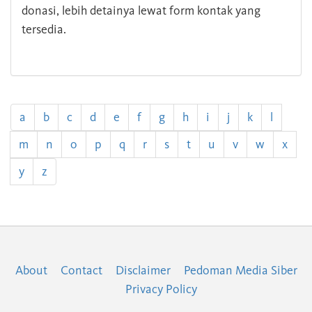
donasi, lebih detainya lewat form kontak yang
tersedia.
a
b
c
d
e
f
g
h
i
j
k
l
m
n
o
p
q
r
s
t
u
v
w
x
y
z
About
Contact
Disclaimer
Pedoman Media Siber
Privacy Policy