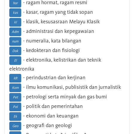
- ragam hormat, ragam resmi
hor
- kasar, ragam yang tidak sopan
kas
- klasik, kesusasraan Melayu Klasik
kl
- administrasi dan kepegawaian
Adm
- numeralia, kata bilangan
num
- kedokteran dan fisiologi
Dok
- elektronika, kelistrikan dan teknik
El
elektronika
- perindustrian dan kerjinan
Idt
- ilmu komunikasi, publisistik dan jurnalistik
Kom
- petrologi serta minyak dan gas bumi
Pet
- politik dan pemerintahan
Pol
- ekonomi dan keuangan
Ek
- geografi dan geologi
Geo