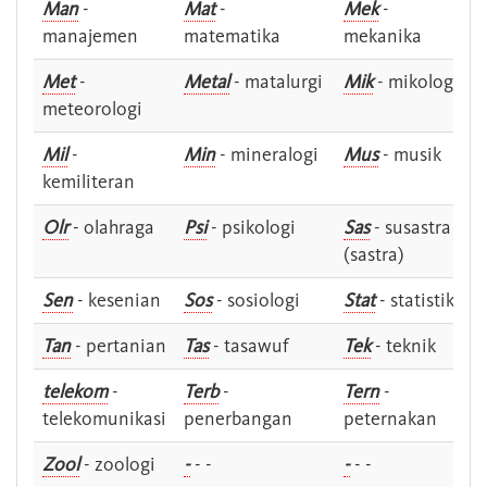
Man
-
Mat
-
Mek
-
manajemen
matematika
mekanika
Met
-
Metal
- matalurgi
Mik
- mikologi
meteorologi
Mil
-
Min
- mineralogi
Mus
- musik
kemiliteran
Olr
- olahraga
Psi
- psikologi
Sas
- susastra -
(sastra)
Sen
- kesenian
Sos
- sosiologi
Stat
- statistik
Tan
- pertanian
Tas
- tasawuf
Tek
- teknik
telekom
-
Terb
-
Tern
-
telekomunikasi
penerbangan
peternakan
Zool
- zoologi
-
- -
-
- -