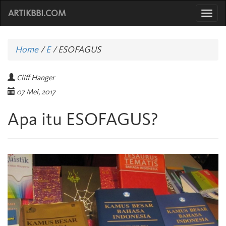
ARTIKBBI.COM
Togg
navi
Home
/
E
/
ESOFAGUS
Cliff Hanger
07 Mei, 2017
Apa itu ESOFAGUS?