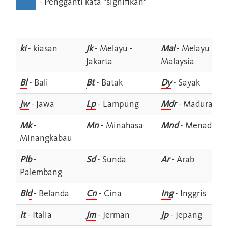
- Pengganti kata "signifikan"
--
ki
- kiasan
Jk
- Melayu -
Mal
- Melayu -
Jakarta
Malaysia
Bl
- Bali
Bt
- Batak
Dy
- Sayak
Jw
- Jawa
Lp
- Lampung
Mdr
- Madura
Mk
-
Mn
- Minahasa
Mnd
- Menado
Minangkabau
Plb
-
Sd
- Sunda
Ar
- Arab
Palembang
Bld
- Belanda
Cn
- Cina
Ing
- Inggris
It
- Italia
Jm
- Jerman
Jp
- Jepang