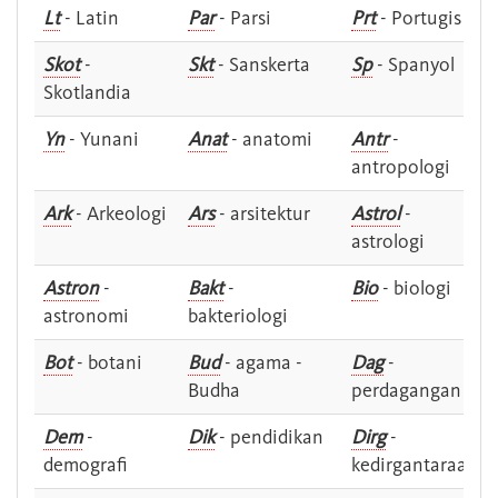
Lt
- Latin
Par
- Parsi
Prt
- Portugis
Skot
-
Skt
- Sanskerta
Sp
- Spanyol
Skotlandia
Yn
- Yunani
Anat
- anatomi
Antr
-
antropologi
Ark
- Arkeologi
Ars
- arsitektur
Astrol
-
astrologi
Astron
-
Bakt
-
Bio
- biologi
astronomi
bakteriologi
Bot
- botani
Bud
- agama -
Dag
-
Budha
perdagangan
Dem
-
Dik
- pendidikan
Dirg
-
demografi
kedirgantaraan