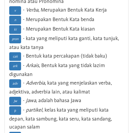
nomina atau Pronomina
-
Verba
, Merupakan Bentuk Kata Kerja
v
- Merupakan Bentuk Kata benda
n
- Merupakan Bentuk Kata kiasan
ki
- kata yang meliputi kata ganti, kata tunjuk,
pron
atau kata tanya
- Bentuk kata percakapan (tidak baku)
cak
-
Arkais
, Bentuk kata yang tidak lazim
ark
digunakan
-
Adverbia
, kata yang menjelaskan verba,
adv
adjektiva, adverbia lain, atau kalimat
-
Jawa
, adalah bahasa Jawa
Jw
-
partikel
, kelas kata yang meliputi kata
p
depan, kata sambung, kata seru, kata sandang,
ucapan salam