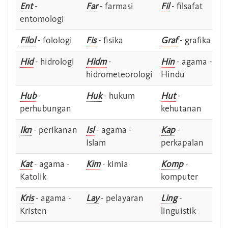
Ent
-
Far
- farmasi
Fil
- filsafat
entomologi
Filol
- folologi
Fis
- fisika
Graf
- grafika
Hid
- hidrologi
Hidm
-
Hin
- agama -
hidrometeorologi
Hindu
Hub
-
Huk
- hukum
Hut
-
perhubungan
kehutanan
Ikn
- perikanan
Isl
- agama -
Kap
-
Islam
perkapalan
Kat
- agama -
Kim
- kimia
Komp
-
Katolik
komputer
Kris
- agama -
Lay
- pelayaran
Ling
-
Kristen
linguistik