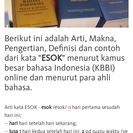
Berikut ini adalah Arti, Makna,
Pengertian, Definisi dan contoh
dari kata "
ESOK
" menurut kamus
besar bahasa Indonesia (KBBI)
online dan menurut para ahli
bahasa.
Arti kata
ESOK
-
esok
/ésok/
n
hari pertama sesudah
hari ini;
--
hari
hari setelah hari sekarang;
--
lusa 1
hari kedua setelah hari ini;
2
pd suatu waktu (yg