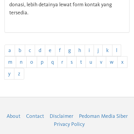
donasi, lebih detainya lewat form kontak yang
tersedia.
a
b
c
d
e
f
g
h
i
j
k
l
m
n
o
p
q
r
s
t
u
v
w
x
y
z
About
Contact
Disclaimer
Pedoman Media Siber
Privacy Policy