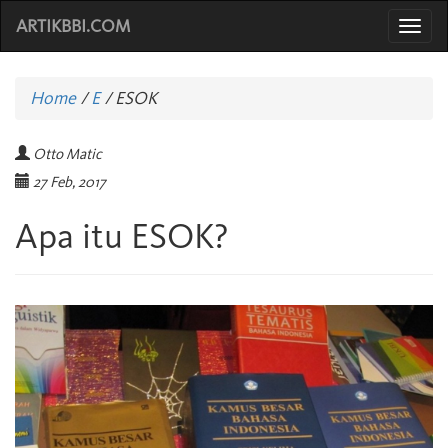
ARTIKBBI.COM
Togg
navi
Home
/
E
/
ESOK
Otto Matic
27 Feb, 2017
Apa itu ESOK?