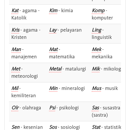
Kat
- agama -
Kim
- kimia
Komp
-
Katolik
komputer
Kris
- agama -
Lay
- pelayaran
Ling
-
Kristen
linguistik
Man
-
Mat
-
Mek
-
manajemen
matematika
mekanika
Met
-
Metal
- matalurgi
Mik
- mikologi
meteorologi
Mil
-
Min
- mineralogi
Mus
- musik
kemiliteran
Olr
- olahraga
Psi
- psikologi
Sas
- susastra -
(sastra)
Sen
- kesenian
Sos
- sosiologi
Stat
- statistik