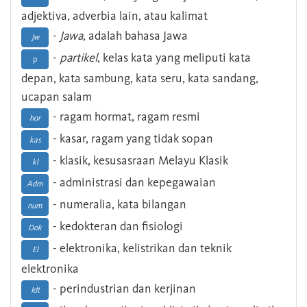
adjektiva, adverbia lain, atau kalimat
-
Jawa
, adalah bahasa Jawa
Jw
-
partikel
, kelas kata yang meliputi kata
p
depan, kata sambung, kata seru, kata sandang,
ucapan salam
- ragam hormat, ragam resmi
hor
- kasar, ragam yang tidak sopan
kas
- klasik, kesusasraan Melayu Klasik
kl
- administrasi dan kepegawaian
Adm
- numeralia, kata bilangan
num
- kedokteran dan fisiologi
Dok
- elektronika, kelistrikan dan teknik
El
elektronika
- perindustrian dan kerjinan
Idt