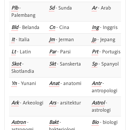
Plb
-
Sd
- Sunda
Ar
- Arab
Palembang
Bld
- Belanda
Cn
- Cina
Ing
- Inggris
It
- Italia
Jm
- Jerman
Jp
- Jepang
Lt
- Latin
Par
- Parsi
Prt
- Portugis
Skot
-
Skt
- Sanskerta
Sp
- Spanyol
Skotlandia
Yn
- Yunani
Anat
- anatomi
Antr
-
antropologi
Ark
- Arkeologi
Ars
- arsitektur
Astrol
-
astrologi
Astron
-
Bakt
-
Bio
- biologi
astronomi
bakteriologi