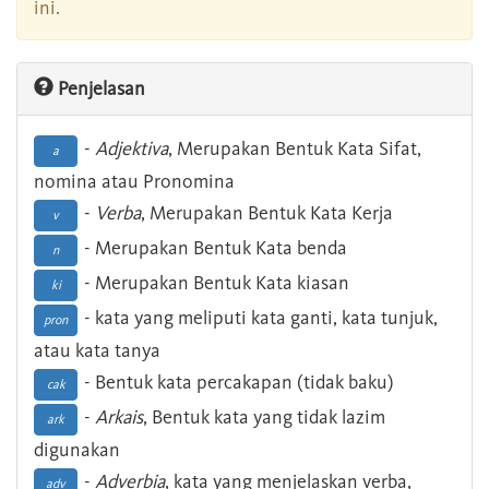
ini.
Penjelasan
-
Adjektiva
, Merupakan Bentuk Kata Sifat,
a
nomina atau Pronomina
-
Verba
, Merupakan Bentuk Kata Kerja
v
- Merupakan Bentuk Kata benda
n
- Merupakan Bentuk Kata kiasan
ki
- kata yang meliputi kata ganti, kata tunjuk,
pron
atau kata tanya
- Bentuk kata percakapan (tidak baku)
cak
-
Arkais
, Bentuk kata yang tidak lazim
ark
digunakan
-
Adverbia
, kata yang menjelaskan verba,
adv