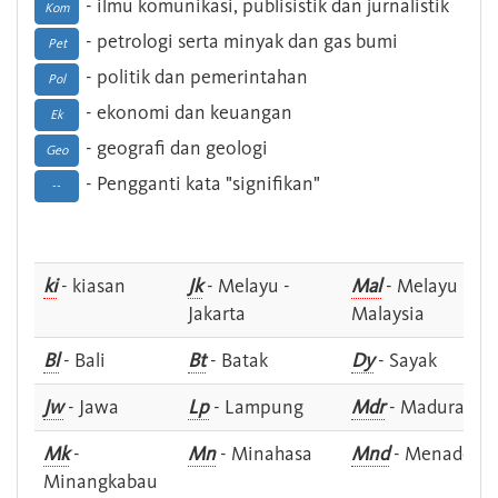
- ilmu komunikasi, publisistik dan jurnalistik
Kom
- petrologi serta minyak dan gas bumi
Pet
- politik dan pemerintahan
Pol
- ekonomi dan keuangan
Ek
- geografi dan geologi
Geo
- Pengganti kata "signifikan"
--
ki
- kiasan
Jk
- Melayu -
Mal
- Melayu -
Jakarta
Malaysia
Bl
- Bali
Bt
- Batak
Dy
- Sayak
Jw
- Jawa
Lp
- Lampung
Mdr
- Madura
Mk
-
Mn
- Minahasa
Mnd
- Menado
Minangkabau