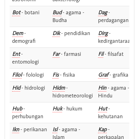
Bot
- botani
Bud
- agama -
Dag
-
Budha
perdagangan
Dem
-
Dik
- pendidikan
Dirg
-
demografi
kedirgantaraan
Ent
-
Far
- farmasi
Fil
- filsafat
entomologi
Filol
- folologi
Fis
- fisika
Graf
- grafika
Hid
- hidrologi
Hidm
-
Hin
- agama -
hidrometeorologi
Hindu
Hub
-
Huk
- hukum
Hut
-
perhubungan
kehutanan
Ikn
- perikanan
Isl
- agama -
Kap
-
Islam
perkapalan