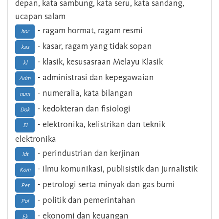
depan, kata sambung, kata seru, kata sandang,
ucapan salam
- ragam hormat, ragam resmi
hor
- kasar, ragam yang tidak sopan
kas
- klasik, kesusasraan Melayu Klasik
kl
- administrasi dan kepegawaian
Adm
- numeralia, kata bilangan
num
- kedokteran dan fisiologi
Dok
- elektronika, kelistrikan dan teknik
El
elektronika
- perindustrian dan kerjinan
Idt
- ilmu komunikasi, publisistik dan jurnalistik
Kom
- petrologi serta minyak dan gas bumi
Pet
- politik dan pemerintahan
Pol
- ekonomi dan keuangan
Ek