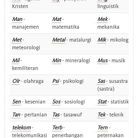
Kristen
linguistik
Man
-
Mat
-
Mek
-
manajemen
matematika
mekanika
Met
-
Metal
- matalurgi
Mik
- mikologi
meteorologi
Mil
-
Min
- mineralogi
Mus
- musik
kemiliteran
Olr
- olahraga
Psi
- psikologi
Sas
- susastra -
(sastra)
Sen
- kesenian
Sos
- sosiologi
Stat
- statistik
Tan
- pertanian
Tas
- tasawuf
Tek
- teknik
telekom
-
Terb
-
Tern
-
telekomunikasi
penerbangan
peternakan