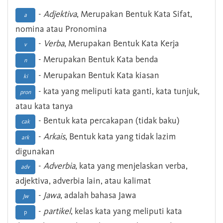
-
Adjektiva
, Merupakan Bentuk Kata Sifat,
a
nomina atau Pronomina
-
Verba
, Merupakan Bentuk Kata Kerja
v
- Merupakan Bentuk Kata benda
n
- Merupakan Bentuk Kata kiasan
ki
- kata yang meliputi kata ganti, kata tunjuk,
pron
atau kata tanya
- Bentuk kata percakapan (tidak baku)
cak
-
Arkais
, Bentuk kata yang tidak lazim
ark
digunakan
-
Adverbia
, kata yang menjelaskan verba,
adv
adjektiva, adverbia lain, atau kalimat
-
Jawa
, adalah bahasa Jawa
Jw
-
partikel
, kelas kata yang meliputi kata
p