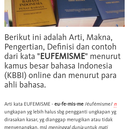
Berikut ini adalah Arti, Makna,
Pengertian, Definisi dan contoh
dari kata "
EUFEMISME
" menurut
kamus besar bahasa Indonesia
(KBBI) online dan menurut para
ahli bahasa.
Arti kata
EUFEMISME
-
eu-fe-mis-me
/éufémisme/
n
ungkapan yg lebih halus sbg pengganti ungkapan yg
dirasakan kasar, yg dianggap merugikan atau tidak
menyenangkan, msl
meninggal dunia
untuk
mati