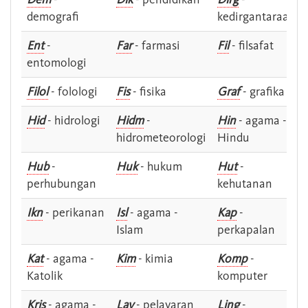
demografi
kedirgantaraan
Ent
-
Far
- farmasi
Fil
- filsafat
entomologi
Filol
- folologi
Fis
- fisika
Graf
- grafika
Hid
- hidrologi
Hidm
-
Hin
- agama -
hidrometeorologi
Hindu
Hub
-
Huk
- hukum
Hut
-
perhubungan
kehutanan
Ikn
- perikanan
Isl
- agama -
Kap
-
Islam
perkapalan
Kat
- agama -
Kim
- kimia
Komp
-
Katolik
komputer
Kris
- agama -
Lay
- pelayaran
Ling
-