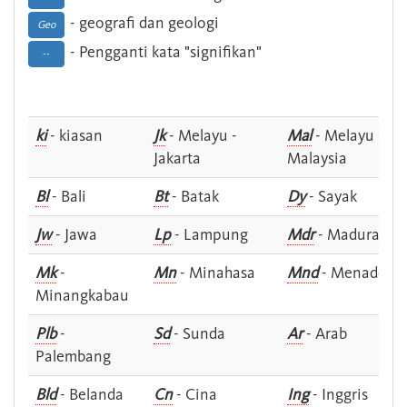
- geografi dan geologi
Geo
- Pengganti kata "signifikan"
--
ki
- kiasan
Jk
- Melayu -
Mal
- Melayu -
Jakarta
Malaysia
Bl
- Bali
Bt
- Batak
Dy
- Sayak
Jw
- Jawa
Lp
- Lampung
Mdr
- Madura
Mk
-
Mn
- Minahasa
Mnd
- Menado
Minangkabau
Plb
-
Sd
- Sunda
Ar
- Arab
Palembang
Bld
- Belanda
Cn
- Cina
Ing
- Inggris