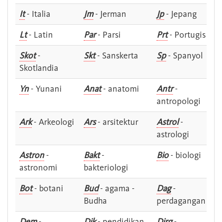
It
- Italia
Jm
- Jerman
Jp
- Jepang
Lt
- Latin
Par
- Parsi
Prt
- Portugis
Skot
-
Skt
- Sanskerta
Sp
- Spanyol
Skotlandia
Yn
- Yunani
Anat
- anatomi
Antr
-
antropologi
Ark
- Arkeologi
Ars
- arsitektur
Astrol
-
astrologi
Astron
-
Bakt
-
Bio
- biologi
astronomi
bakteriologi
Bot
- botani
Bud
- agama -
Dag
-
Budha
perdagangan
Dem
-
Dik
- pendidikan
Dirg
-