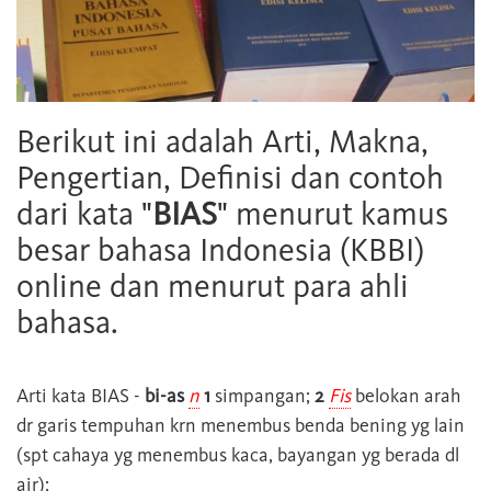
Berikut ini adalah Arti, Makna,
Pengertian, Definisi dan contoh
dari kata "
BIAS
" menurut kamus
besar bahasa Indonesia (KBBI)
online dan menurut para ahli
bahasa.
Arti kata
BIAS
-
bi-as
n
1
simpangan;
2
Fis
belokan arah
dr garis tempuhan krn menembus benda bening yg lain
(spt cahaya yg menembus kaca, bayangan yg berada dl
air);