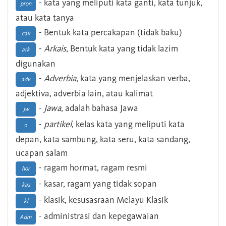
- kata yang meliputi kata ganti, kata tunjuk,
pron
atau kata tanya
- Bentuk kata percakapan (tidak baku)
cak
-
Arkais
, Bentuk kata yang tidak lazim
ark
digunakan
-
Adverbia
, kata yang menjelaskan verba,
adv
adjektiva, adverbia lain, atau kalimat
-
Jawa
, adalah bahasa Jawa
Jw
-
partikel
, kelas kata yang meliputi kata
p
depan, kata sambung, kata seru, kata sandang,
ucapan salam
- ragam hormat, ragam resmi
hor
- kasar, ragam yang tidak sopan
kas
- klasik, kesusasraan Melayu Klasik
kl
- administrasi dan kepegawaian
Adm