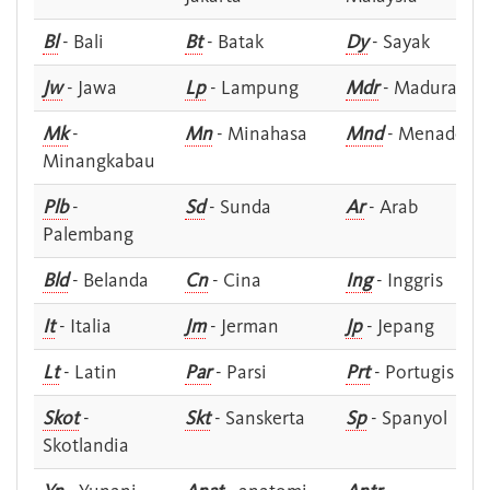
Bl
- Bali
Bt
- Batak
Dy
- Sayak
Jw
- Jawa
Lp
- Lampung
Mdr
- Madura
Mk
-
Mn
- Minahasa
Mnd
- Menado
Minangkabau
Plb
-
Sd
- Sunda
Ar
- Arab
Palembang
Bld
- Belanda
Cn
- Cina
Ing
- Inggris
It
- Italia
Jm
- Jerman
Jp
- Jepang
Lt
- Latin
Par
- Parsi
Prt
- Portugis
Skot
-
Skt
- Sanskerta
Sp
- Spanyol
Skotlandia