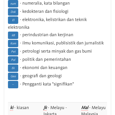
- numeralia, kata bilangan
num
- kedokteran dan fisiologi
Dok
- elektronika, kelistrikan dan teknik
El
elektronika
- perindustrian dan kerjinan
Idt
- ilmu komunikasi, publisistik dan jurnalistik
Kom
- petrologi serta minyak dan gas bumi
Pet
- politik dan pemerintahan
Pol
- ekonomi dan keuangan
Ek
- geografi dan geologi
Geo
- Pengganti kata "signifikan"
--
ki
- kiasan
Jk
- Melayu -
Mal
- Melayu -
Jakarta
Malaysia