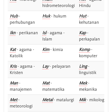
hidrometeorologi
Hindu
Hub
-
Huk
- hukum
Hut
-
perhubungan
kehutanan
Ikn
- perikanan
Isl
- agama -
Kap
-
Islam
perkapalan
Kat
- agama -
Kim
- kimia
Komp
-
Katolik
komputer
Kris
- agama -
Lay
- pelayaran
Ling
-
Kristen
linguistik
Man
-
Mat
-
Mek
-
manajemen
matematika
mekanika
Met
-
Metal
- matalurgi
Mik
- mikologi
meteorologi