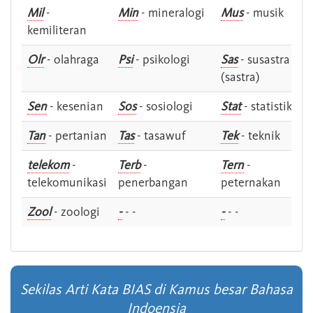
Mil
-
Min
- mineralogi
Mus
- musik
kemiliteran
Olr
- olahraga
Psi
- psikologi
Sas
- susastra -
(sastra)
Sen
- kesenian
Sos
- sosiologi
Stat
- statistik
Tan
- pertanian
Tas
- tasawuf
Tek
- teknik
telekom
-
Terb
-
Tern
-
telekomunikasi
penerbangan
peternakan
Zool
- zoologi
-
- -
-
- -
Sekilas Arti Kata BIAS di Kamus besar Bahasa
Indoensia