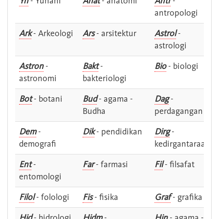
Yn
- Yunani
Anat
- anatomi
Antr
-
antropologi
Ark
- Arkeologi
Ars
- arsitektur
Astrol
-
astrologi
Astron
-
Bakt
-
Bio
- biologi
astronomi
bakteriologi
Bot
- botani
Bud
- agama -
Dag
-
Budha
perdagangan
Dem
-
Dik
- pendidikan
Dirg
-
demografi
kedirgantaraan
Ent
-
Far
- farmasi
Fil
- filsafat
entomologi
Filol
- folologi
Fis
- fisika
Graf
- grafika
Hid
- hidrologi
Hidm
-
Hin
- agama -