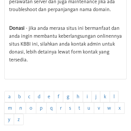
perawatan server dan juga maintenance jika ada
troubleshoot dan perpanjangan nama domain.
Donasi
- jika anda merasa situs ini bermanfaat dan
anda ingin membantu keberlangsungan onlinennya
situs KBBI ini, silahkan anda kontak admin untuk
donasi, lebih detainya lewat form kontak yang
tersedia.
a
b
c
d
e
f
g
h
i
j
k
l
m
n
o
p
q
r
s
t
u
v
w
x
y
z