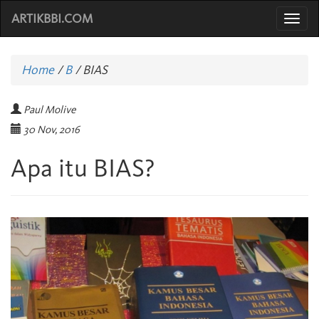
ARTIKBBI.COM
Togg
navi
Home
/
B
/
BIAS
Paul Molive
30 Nov, 2016
Apa itu BIAS?