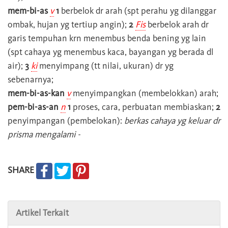
mem-bi-as
v
1
berbelok dr arah (spt perahu yg dilanggar
ombak, hujan yg tertiup angin);
2
Fis
berbelok arah dr
garis tempuhan krn menembus benda bening yg lain
(spt cahaya yg menembus kaca, bayangan yg berada dl
air);
3
ki
menyimpang (tt nilai, ukuran) dr yg
sebenarnya;
mem-bi-as-kan
v
menyimpangkan (membelokkan) arah;
pem-bi-as-an
n
1
proses, cara, perbuatan membiaskan;
2
penyimpangan (pembelokan):
berkas cahaya yg keluar dr
prisma mengalami -
SHARE
Artikel Terkait