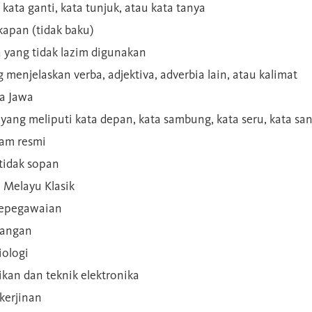
 kata ganti, kata tunjuk, atau kata tanya
kapan (tidak baku)
a yang tidak lazim digunakan
g menjelaskan verba, adjektiva, adverbia lain, atau kalimat
sa Jawa
a yang meliputi kata depan, kata sambung, kata seru, kata s
gam resmi
 tidak sopan
n Melayu Klasik
 kepegawaian
ilangan
iologi
rikan dan teknik elektronika
kerjinan