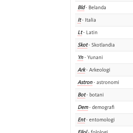
Bld
- Belanda
It
- Italia
Lt
- Latin
Skot
- Skotlandia
Yn
- Yunani
Ark
- Arkeologi
Astron
- astronomi
Bot
- botani
Dem
- demografi
Ent
- entomologi
Filol
- folologi