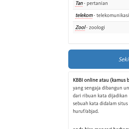
Tan
- pertanian
telekom
- telekomunikas
Zool
- zoologi
Seki
KBBI online atau (kamus b
yang sengaja dibangun u
dari ribuan kata dijadika
sebuah kata didalam situ
huruf/abjad.