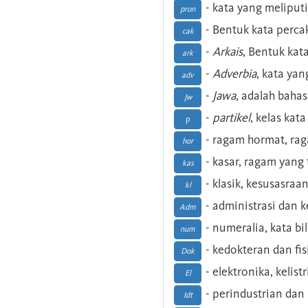
- kata yang meliputi
pron
- Bentuk kata perca
cak
-
Arkais
, Bentuk kat
ark
-
Adverbia
, kata yan
adv
-
Jawa
, adalah baha
Jw
-
partikel
, kelas kat
p
- ragam hormat, ra
hor
- kasar, ragam yang
kas
- klasik, kesusasraa
kl
- administrasi dan
Adm
- numeralia, kata b
num
- kedokteran dan fis
Dok
- elektronika, kelist
El
- perindustrian dan 
Idt