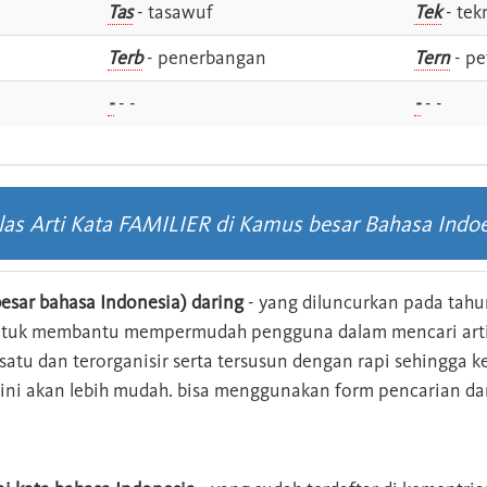
Tas
- tasawuf
Tek
- tek
i
Terb
- penerbangan
Tern
- pe
-
- -
-
- -
las Arti Kata FAMILIER di Kamus besar Bahasa Indo
esar bahasa Indonesia) daring
- yang diluncurkan pada tahun
ntuk membantu mempermudah pengguna dalam mencari arti 
n satu dan terorganisir serta tersusun dengan rapi sehingga
s ini akan lebih mudah. bisa menggunakan form pencarian da