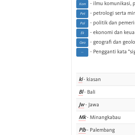
- ilmu komunikasi, pu
Kom
- petrologi serta m
Pet
- politik dan pemer
Pol
- ekonomi dan keu
Ek
- geografi dan geolo
Geo
- Pengganti kata "si
--
ki
- kiasan
Bl
- Bali
Jw
- Jawa
Mk
- Minangkabau
Plb
- Palembang