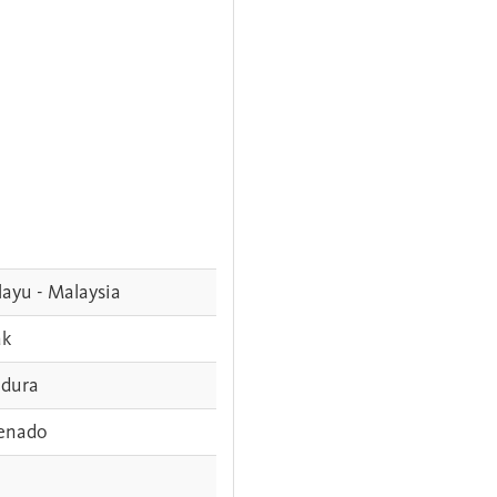
ayu - Malaysia
ak
dura
enado