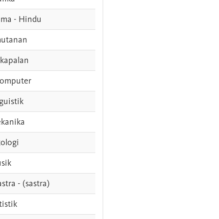
ama - Hindu
hutanan
rkapalan
komputer
guistik
kanika
ologi
sik
stra - (sastra)
tistik