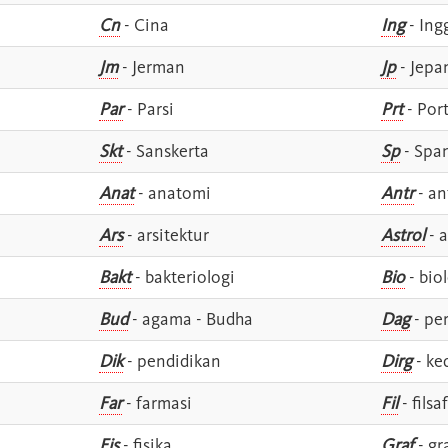
Cn
- Cina
Ing
- Ing
Jm
- Jerman
Jp
- Jepa
Par
- Parsi
Prt
- Por
Skt
- Sanskerta
Sp
- Spa
Anat
- anatomi
Antr
- an
Ars
- arsitektur
Astrol
- a
Bakt
- bakteriologi
Bio
- bio
Bud
- agama - Budha
Dag
- pe
Dik
- pendidikan
Dirg
- ke
Far
- farmasi
Fil
- filsa
Fis
- fisika
Graf
- gr