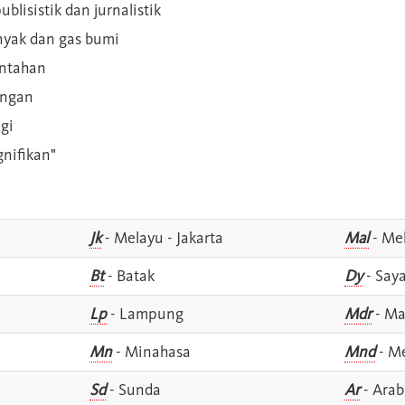
blisistik dan jurnalistik
inyak dan gas bumi
intahan
angan
gi
gnifikan"
Jk
- Melayu - Jakarta
Mal
- Mel
Bt
- Batak
Dy
- Say
Lp
- Lampung
Mdr
- Ma
Mn
- Minahasa
Mnd
- M
Sd
- Sunda
Ar
- Arab