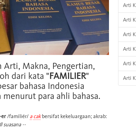
Arti 
Arti
Arti 
Arti
Arti 
h Arti, Makna, Pengertian,
oh dari kata "
FAMILIER
"
Arti 
esar bahasa Indonesia
n menurut para ahli bahasa.
-er
/familiér/
a
cak
bersifat kekeluargaan; akrab:
l suasana --