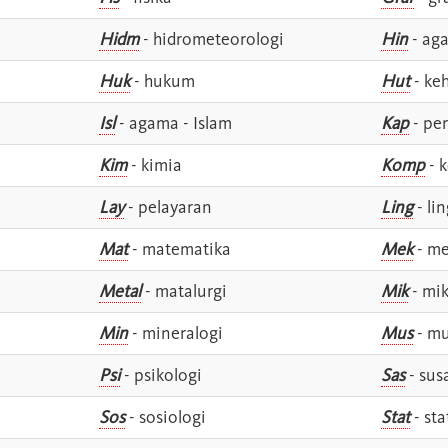
Hidm
- hidrometeorologi
Hin
- ag
Huk
- hukum
Hut
- ke
Isl
- agama - Islam
Kap
- pe
Kim
- kimia
Komp
- 
Lay
- pelayaran
Ling
- lin
Mat
- matematika
Mek
- me
Metal
- matalurgi
Mik
- mik
Min
- mineralogi
Mus
- mu
Psi
- psikologi
Sas
- susa
Sos
- sosiologi
Stat
- sta