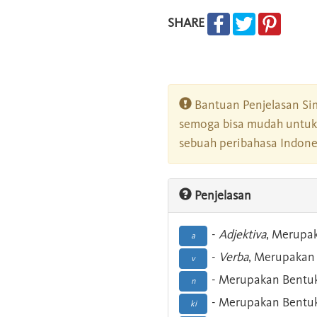
SHARE
Bantuan Penjelasan Sim
semoga bisa mudah untuk 
sebuah peribahasa Indonesi
Penjelasan
-
Adjektiva
, Merupa
a
-
Verba
, Merupakan 
v
- Merupakan Bentuk
n
- Merupakan Bentuk
ki