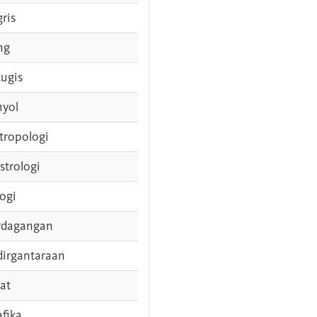
gris
ng
tugis
nyol
tropologi
strologi
logi
rdagangan
dirgantaraan
fat
afika