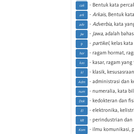
- Bentuk kata perca
cak
-
Arkais
, Bentuk kat
ark
-
Adverbia
, kata yan
adv
-
Jawa
, adalah baha
Jw
-
partikel
, kelas kat
p
- ragam hormat, ra
hor
- kasar, ragam yang
kas
- klasik, kesusasraa
kl
- administrasi dan
Adm
- numeralia, kata b
num
- kedokteran dan fis
Dok
- elektronika, kelist
El
- perindustrian dan 
Idt
- ilmu komunikasi, pu
Kom