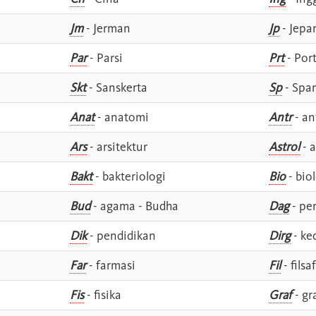
Jm
- Jerman
Jp
- Jepa
Par
- Parsi
Prt
- Por
Skt
- Sanskerta
Sp
- Spa
Anat
- anatomi
Antr
- an
Ars
- arsitektur
Astrol
- a
Bakt
- bakteriologi
Bio
- bio
Bud
- agama - Budha
Dag
- pe
Dik
- pendidikan
Dirg
- ke
Far
- farmasi
Fil
- filsa
Fis
- fisika
Graf
- gr