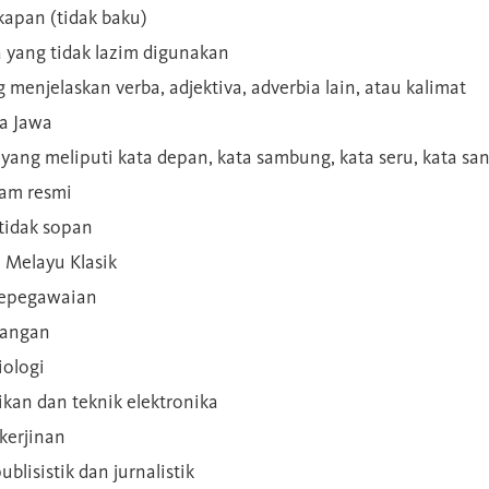
kapan (tidak baku)
a yang tidak lazim digunakan
g menjelaskan verba, adjektiva, adverbia lain, atau kalimat
sa Jawa
a yang meliputi kata depan, kata sambung, kata seru, kata s
gam resmi
 tidak sopan
n Melayu Klasik
 kepegawaian
ilangan
iologi
rikan dan teknik elektronika
kerjinan
blisistik dan jurnalistik