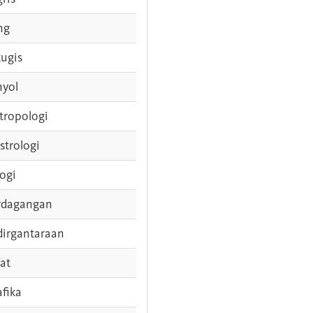
ng
tugis
nyol
tropologi
strologi
logi
rdagangan
dirgantaraan
fat
afika