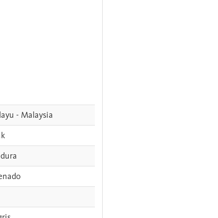
ayu - Malaysia
ak
dura
enado
gris