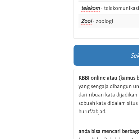
telekom
- telekomunikas
Zool
- zoologi
Sek
KBBI online atau (kamus b
yang sengaja dibangun u
dari ribuan kata dijadika
sebuah kata didalam situ
huruf/abjad.
anda bisa mencari berbag