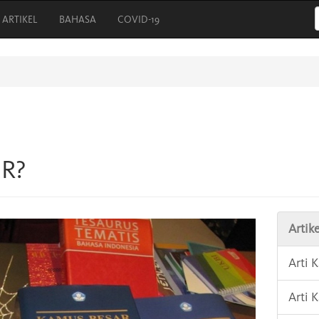
ARTIKEL
BAHASA
COVID-19
ER?
Artike
Arti
Arti 