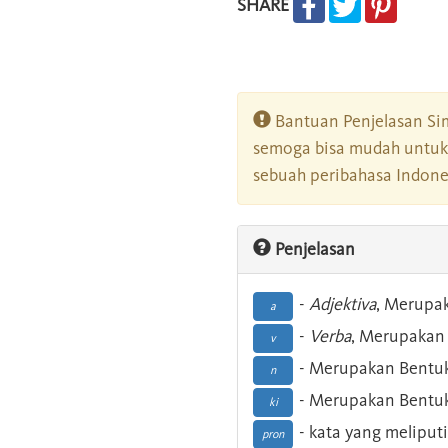
SHARE
Bantuan Penjelasan Sim
semoga bisa mudah untuk 
sebuah peribahasa Indonesi
Penjelasan
-
Adjektiva
, Merupa
a
-
Verba
, Merupakan 
v
- Merupakan Bentuk
n
- Merupakan Bentuk
ki
- kata yang meliputi
pron