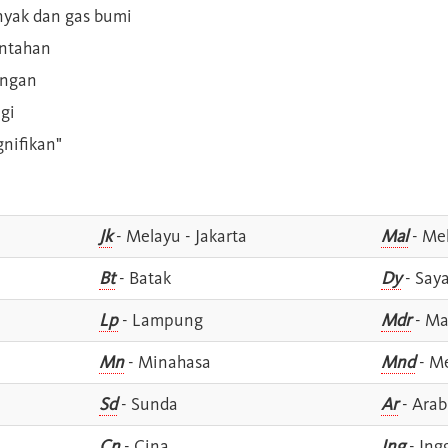
inyak dan gas bumi
intahan
angan
gi
gnifikan"
Jk
- Melayu - Jakarta
Mal
- Mel
Bt
- Batak
Dy
- Say
Lp
- Lampung
Mdr
- Ma
Mn
- Minahasa
Mnd
- M
Sd
- Sunda
Ar
- Arab
Cn
- Cina
Ing
- Ing