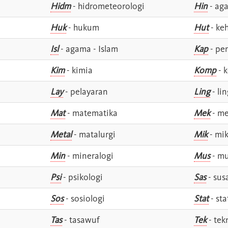
Hidm
- hidrometeorologi
Hin
- ag
Huk
- hukum
Hut
- ke
Isl
- agama - Islam
Kap
- pe
Kim
- kimia
Komp
- 
Lay
- pelayaran
Ling
- lin
Mat
- matematika
Mek
- me
Metal
- matalurgi
Mik
- mik
Min
- mineralogi
Mus
- mu
Psi
- psikologi
Sas
- susa
Sos
- sosiologi
Stat
- sta
Tas
- tasawuf
Tek
- tek