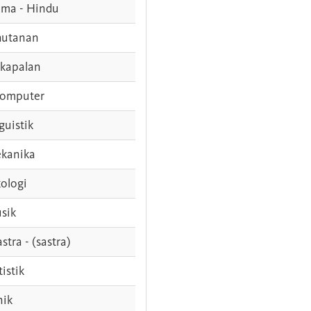
ama - Hindu
hutanan
rkapalan
komputer
guistik
kanika
ologi
sik
stra - (sastra)
tistik
nik