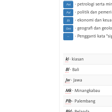
- petrologi serta m
Pet
- politik dan pemer
Pol
- ekonomi dan keu
Ek
- geografi dan geolo
Geo
- Pengganti kata "si
--
ki
- kiasan
Bl
- Bali
Jw
- Jawa
Mk
- Minangkabau
Plb
- Palembang
Bld
- Belanda