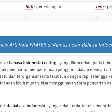
i
Terb
- penerbangan
Tern
- pe
-
- -
-
- -
ilas Arti Kata FRATER di Kamus besar Bahasa Indoe
esar bahasa Indonesia) daring
- yang diluncurkan pada tahun
ntuk membantu mempermudah pengguna dalam mencari arti 
n satu dan terorganisir serta tersusun dengan rapi sehingga
s ini akan lebih mudah. bisa menggunakan form pencarian da
ai kata bahasa Indonesia
- yang sudah terdaftar di kementri