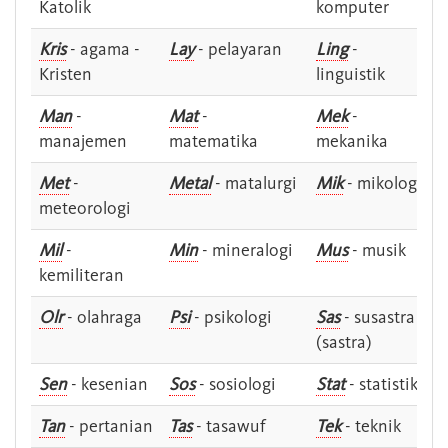
Katolik
komputer
Kris
- agama -
Lay
- pelayaran
Ling
-
Kristen
linguistik
Man
-
Mat
-
Mek
-
manajemen
matematika
mekanika
Met
-
Metal
- matalurgi
Mik
- mikologi
meteorologi
Mil
-
Min
- mineralogi
Mus
- musik
kemiliteran
Olr
- olahraga
Psi
- psikologi
Sas
- susastra -
(sastra)
Sen
- kesenian
Sos
- sosiologi
Stat
- statistik
Tan
- pertanian
Tas
- tasawuf
Tek
- teknik