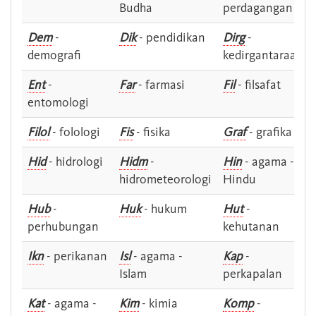
Budha
perdagangan
Dem
-
Dik
- pendidikan
Dirg
-
demografi
kedirgantaraan
Ent
-
Far
- farmasi
Fil
- filsafat
entomologi
Filol
- folologi
Fis
- fisika
Graf
- grafika
Hid
- hidrologi
Hidm
-
Hin
- agama -
hidrometeorologi
Hindu
Hub
-
Huk
- hukum
Hut
-
perhubungan
kehutanan
Ikn
- perikanan
Isl
- agama -
Kap
-
Islam
perkapalan
Kat
- agama -
Kim
- kimia
Komp
-