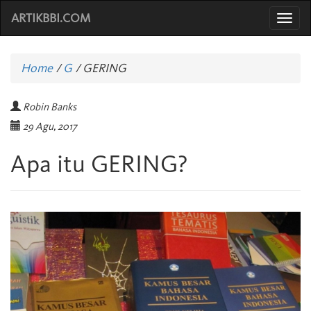
ARTIKBBI.COM
Togg
navi
Home
/
G
/
GERING
Robin Banks
29 Agu, 2017
Apa itu GERING?