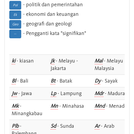
- politik dan pemerintahan
Pol
- ekonomi dan keuangan
Ek
- geografi dan geologi
Geo
- Pengganti kata "signifikan"
--
ki
- kiasan
Jk
- Melayu -
Mal
- Melayu -
Jakarta
Malaysia
Bl
- Bali
Bt
- Batak
Dy
- Sayak
Jw
- Jawa
Lp
- Lampung
Mdr
- Madura
Mk
-
Mn
- Minahasa
Mnd
- Menado
Minangkabau
Plb
-
Sd
- Sunda
Ar
- Arab
Palembang