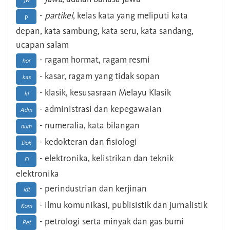
Jw
-
partikel
, kelas kata yang meliputi kata
p
depan, kata sambung, kata seru, kata sandang,
ucapan salam
- ragam hormat, ragam resmi
hor
- kasar, ragam yang tidak sopan
kas
- klasik, kesusasraan Melayu Klasik
kl
- administrasi dan kepegawaian
Adm
- numeralia, kata bilangan
num
- kedokteran dan fisiologi
Dok
- elektronika, kelistrikan dan teknik
El
elektronika
- perindustrian dan kerjinan
Idt
- ilmu komunikasi, publisistik dan jurnalistik
Kom
- petrologi serta minyak dan gas bumi
Pet