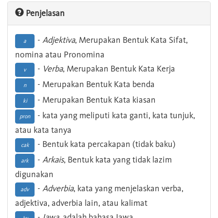
Penjelasan
-
Adjektiva
, Merupakan Bentuk Kata Sifat,
a
nomina atau Pronomina
-
Verba
, Merupakan Bentuk Kata Kerja
v
- Merupakan Bentuk Kata benda
n
- Merupakan Bentuk Kata kiasan
ki
- kata yang meliputi kata ganti, kata tunjuk,
pron
atau kata tanya
- Bentuk kata percakapan (tidak baku)
cak
-
Arkais
, Bentuk kata yang tidak lazim
ark
digunakan
-
Adverbia
, kata yang menjelaskan verba,
adv
adjektiva, adverbia lain, atau kalimat
-
Jawa
, adalah bahasa Jawa