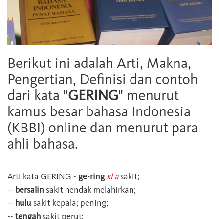
Berikut ini adalah Arti, Makna,
Pengertian, Definisi dan contoh
dari kata "
GERING
" menurut
kamus besar bahasa Indonesia
(KBBI) online dan menurut para
ahli bahasa.
Arti kata
GERING
-
ge-ring
kl
a
sakit;
--
bersalin
sakit hendak melahirkan;
--
hulu
sakit kepala; pening;
--
tengah
sakit perut;