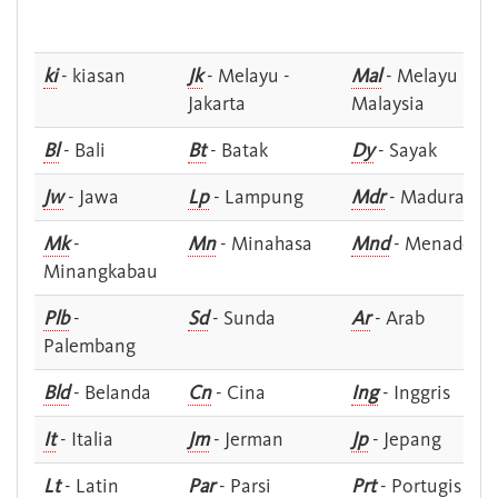
ki
- kiasan
Jk
- Melayu -
Mal
- Melayu -
Jakarta
Malaysia
Bl
- Bali
Bt
- Batak
Dy
- Sayak
Jw
- Jawa
Lp
- Lampung
Mdr
- Madura
Mk
-
Mn
- Minahasa
Mnd
- Menado
Minangkabau
Plb
-
Sd
- Sunda
Ar
- Arab
Palembang
Bld
- Belanda
Cn
- Cina
Ing
- Inggris
It
- Italia
Jm
- Jerman
Jp
- Jepang
Lt
- Latin
Par
- Parsi
Prt
- Portugis