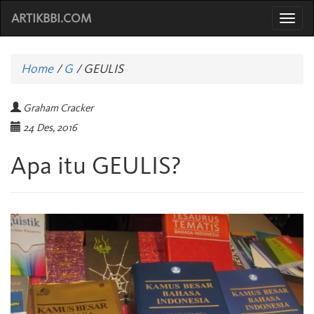
ARTIKBBI.COM
Togg
navi
Home
/
G
/
GEULIS
Graham Cracker
24 Des, 2016
Apa itu GEULIS?