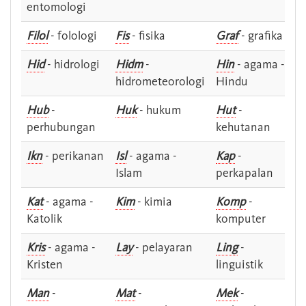
entomologi
Filol
- folologi
Fis
- fisika
Graf
- grafika
Hid
- hidrologi
Hidm
-
Hin
- agama -
hidrometeorologi
Hindu
Hub
-
Huk
- hukum
Hut
-
perhubungan
kehutanan
Ikn
- perikanan
Isl
- agama -
Kap
-
Islam
perkapalan
Kat
- agama -
Kim
- kimia
Komp
-
Katolik
komputer
Kris
- agama -
Lay
- pelayaran
Ling
-
Kristen
linguistik
Man
-
Mat
-
Mek
-