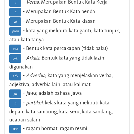
-
Verba
, Merupakan Bentuk Kata Kerja
v
- Merupakan Bentuk Kata benda
n
- Merupakan Bentuk Kata kiasan
ki
- kata yang meliputi kata ganti, kata tunjuk,
pron
atau kata tanya
- Bentuk kata percakapan (tidak baku)
cak
-
Arkais
, Bentuk kata yang tidak lazim
ark
digunakan
-
Adverbia
, kata yang menjelaskan verba,
adv
adjektiva, adverbia lain, atau kalimat
-
Jawa
, adalah bahasa Jawa
Jw
-
partikel
, kelas kata yang meliputi kata
p
depan, kata sambung, kata seru, kata sandang,
ucapan salam
- ragam hormat, ragam resmi
hor