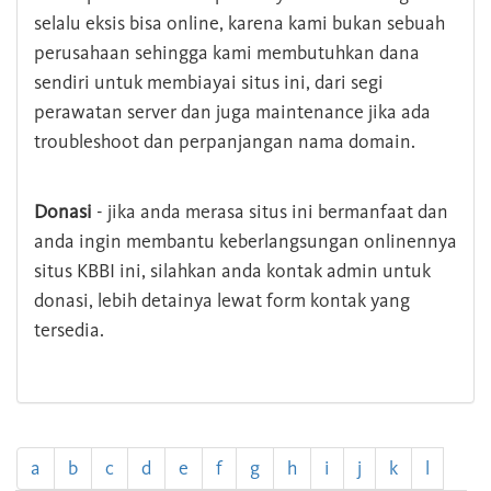
selalu eksis bisa online, karena kami bukan sebuah
perusahaan sehingga kami membutuhkan dana
sendiri untuk membiayai situs ini, dari segi
perawatan server dan juga maintenance jika ada
troubleshoot dan perpanjangan nama domain.
Donasi
- jika anda merasa situs ini bermanfaat dan
anda ingin membantu keberlangsungan onlinennya
situs KBBI ini, silahkan anda kontak admin untuk
donasi, lebih detainya lewat form kontak yang
tersedia.
a
b
c
d
e
f
g
h
i
j
k
l