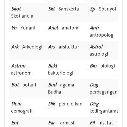
Skot
-
Skt
- Sanskerta
Sp
- Spanyol
Skotlandia
Yn
- Yunani
Anat
- anatomi
Antr
-
antropologi
Ark
- Arkeologi
Ars
- arsitektur
Astrol
-
astrologi
Astron
-
Bakt
-
Bio
- biologi
astronomi
bakteriologi
Bot
- botani
Bud
- agama -
Dag
-
Budha
perdagangan
Dem
-
Dik
- pendidikan
Dirg
-
demografi
kedirgantaraan
Ent
-
Far
- farmasi
Fil
- filsafat