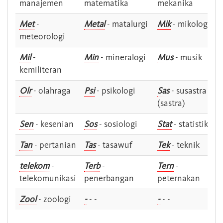
manajemen
matematika
mekanika
Met
-
Metal
- matalurgi
Mik
- mikologi
meteorologi
Mil
-
Min
- mineralogi
Mus
- musik
kemiliteran
Olr
- olahraga
Psi
- psikologi
Sas
- susastra -
(sastra)
Sen
- kesenian
Sos
- sosiologi
Stat
- statistik
Tan
- pertanian
Tas
- tasawuf
Tek
- teknik
telekom
-
Terb
-
Tern
-
telekomunikasi
penerbangan
peternakan
Zool
- zoologi
-
- -
-
- -