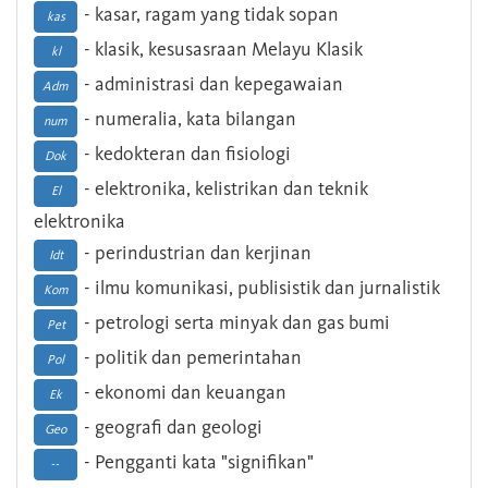
- kasar, ragam yang tidak sopan
kas
- klasik, kesusasraan Melayu Klasik
kl
- administrasi dan kepegawaian
Adm
- numeralia, kata bilangan
num
- kedokteran dan fisiologi
Dok
- elektronika, kelistrikan dan teknik
El
elektronika
- perindustrian dan kerjinan
Idt
- ilmu komunikasi, publisistik dan jurnalistik
Kom
- petrologi serta minyak dan gas bumi
Pet
- politik dan pemerintahan
Pol
- ekonomi dan keuangan
Ek
- geografi dan geologi
Geo
- Pengganti kata "signifikan"
--