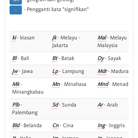
Geo
- Pengganti kata "signifikan"
--
ki
- kiasan
Jk
- Melayu -
Mal
- Melayu -
Jakarta
Malaysia
Bl
- Bali
Bt
- Batak
Dy
- Sayak
Jw
- Jawa
Lp
- Lampung
Mdr
- Madura
Mk
-
Mn
- Minahasa
Mnd
- Menado
Minangkabau
Plb
-
Sd
- Sunda
Ar
- Arab
Palembang
Bld
- Belanda
Cn
- Cina
Ing
- Inggris