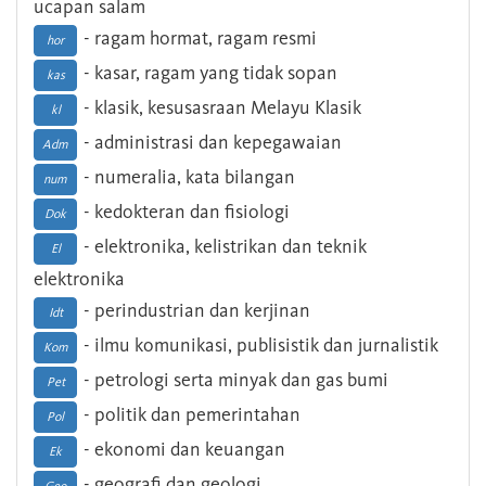
ucapan salam
- ragam hormat, ragam resmi
hor
- kasar, ragam yang tidak sopan
kas
- klasik, kesusasraan Melayu Klasik
kl
- administrasi dan kepegawaian
Adm
- numeralia, kata bilangan
num
- kedokteran dan fisiologi
Dok
- elektronika, kelistrikan dan teknik
El
elektronika
- perindustrian dan kerjinan
Idt
- ilmu komunikasi, publisistik dan jurnalistik
Kom
- petrologi serta minyak dan gas bumi
Pet
- politik dan pemerintahan
Pol
- ekonomi dan keuangan
Ek
- geografi dan geologi