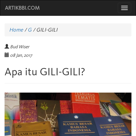
ARTIKBBI.COM
Togg
navi
Home
/
G
/
GILI-GILI
Bud Wiser
08 Jan, 2017
Apa itu GILI-GILI?