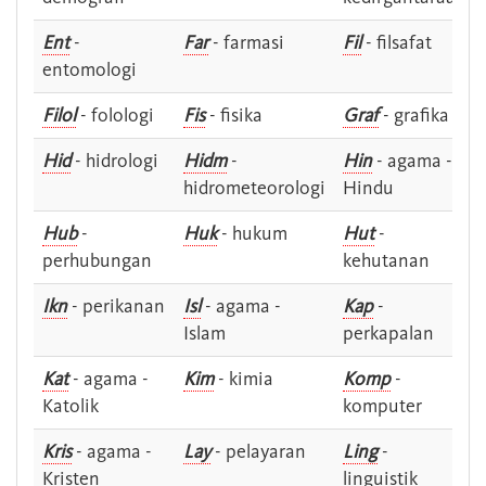
Ent
-
Far
- farmasi
Fil
- filsafat
entomologi
Filol
- folologi
Fis
- fisika
Graf
- grafika
Hid
- hidrologi
Hidm
-
Hin
- agama -
hidrometeorologi
Hindu
Hub
-
Huk
- hukum
Hut
-
perhubungan
kehutanan
Ikn
- perikanan
Isl
- agama -
Kap
-
Islam
perkapalan
Kat
- agama -
Kim
- kimia
Komp
-
Katolik
komputer
Kris
- agama -
Lay
- pelayaran
Ling
-
Kristen
linguistik