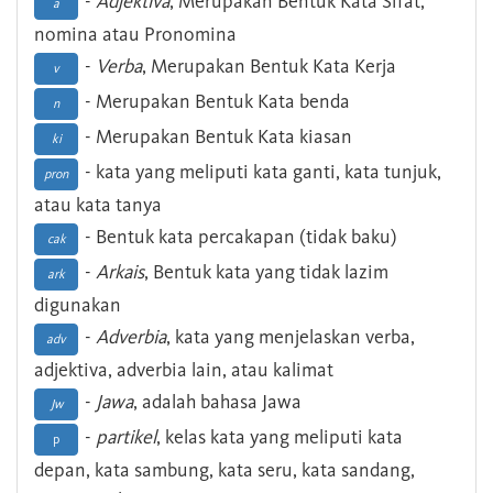
-
Adjektiva
, Merupakan Bentuk Kata Sifat,
a
nomina atau Pronomina
-
Verba
, Merupakan Bentuk Kata Kerja
v
- Merupakan Bentuk Kata benda
n
- Merupakan Bentuk Kata kiasan
ki
- kata yang meliputi kata ganti, kata tunjuk,
pron
atau kata tanya
- Bentuk kata percakapan (tidak baku)
cak
-
Arkais
, Bentuk kata yang tidak lazim
ark
digunakan
-
Adverbia
, kata yang menjelaskan verba,
adv
adjektiva, adverbia lain, atau kalimat
-
Jawa
, adalah bahasa Jawa
Jw
-
partikel
, kelas kata yang meliputi kata
p
depan, kata sambung, kata seru, kata sandang,