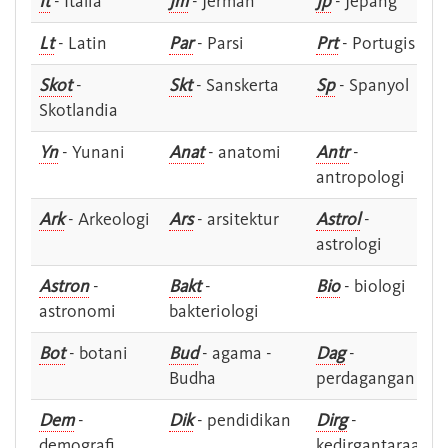
It
- Italia
Jm
- Jerman
Jp
- Jepang
Lt
- Latin
Par
- Parsi
Prt
- Portugis
Skot
-
Skt
- Sanskerta
Sp
- Spanyol
Skotlandia
Yn
- Yunani
Anat
- anatomi
Antr
-
antropologi
Ark
- Arkeologi
Ars
- arsitektur
Astrol
-
astrologi
Astron
-
Bakt
-
Bio
- biologi
astronomi
bakteriologi
Bot
- botani
Bud
- agama -
Dag
-
Budha
perdagangan
Dem
-
Dik
- pendidikan
Dirg
-
demografi
kedirgantaraan