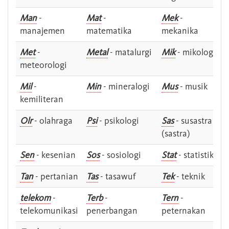
Man
-
Mat
-
Mek
-
manajemen
matematika
mekanika
Met
-
Metal
- matalurgi
Mik
- mikologi
meteorologi
Mil
-
Min
- mineralogi
Mus
- musik
kemiliteran
Olr
- olahraga
Psi
- psikologi
Sas
- susastra -
(sastra)
Sen
- kesenian
Sos
- sosiologi
Stat
- statistik
Tan
- pertanian
Tas
- tasawuf
Tek
- teknik
telekom
-
Terb
-
Tern
-
telekomunikasi
penerbangan
peternakan