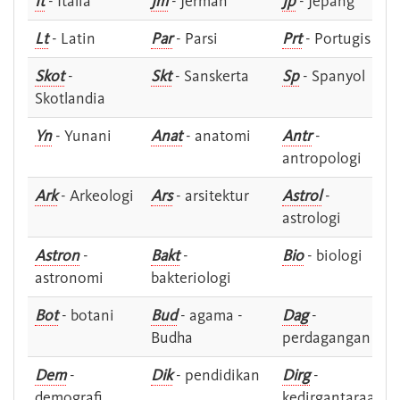
It
- Italia
Jm
- Jerman
Jp
- Jepang
Lt
- Latin
Par
- Parsi
Prt
- Portugis
Skot
-
Skt
- Sanskerta
Sp
- Spanyol
Skotlandia
Yn
- Yunani
Anat
- anatomi
Antr
-
antropologi
Ark
- Arkeologi
Ars
- arsitektur
Astrol
-
astrologi
Astron
-
Bakt
-
Bio
- biologi
astronomi
bakteriologi
Bot
- botani
Bud
- agama -
Dag
-
Budha
perdagangan
Dem
-
Dik
- pendidikan
Dirg
-
demografi
kedirgantaraan