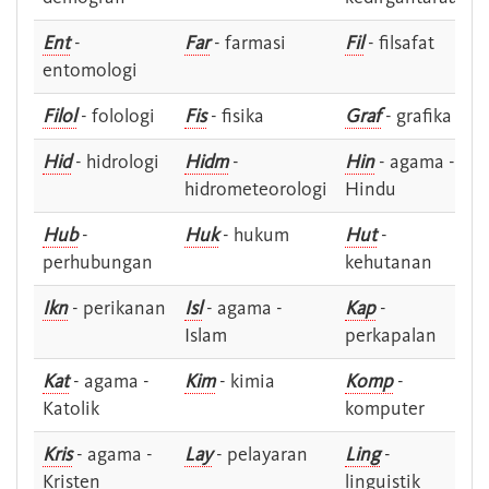
Ent
-
Far
- farmasi
Fil
- filsafat
entomologi
Filol
- folologi
Fis
- fisika
Graf
- grafika
Hid
- hidrologi
Hidm
-
Hin
- agama -
hidrometeorologi
Hindu
Hub
-
Huk
- hukum
Hut
-
perhubungan
kehutanan
Ikn
- perikanan
Isl
- agama -
Kap
-
Islam
perkapalan
Kat
- agama -
Kim
- kimia
Komp
-
Katolik
komputer
Kris
- agama -
Lay
- pelayaran
Ling
-
Kristen
linguistik