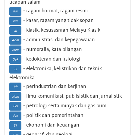
ucapan salam
- ragam hormat, ragam resmi
hor
- kasar, ragam yang tidak sopan
kas
- klasik, kesusasraan Melayu Klasik
kl
- administrasi dan kepegawaian
Adm
- numeralia, kata bilangan
num
- kedokteran dan fisiologi
Dok
- elektronika, kelistrikan dan teknik
El
elektronika
- perindustrian dan kerjinan
Idt
- ilmu komunikasi, publisistik dan jurnalistik
Kom
- petrologi serta minyak dan gas bumi
Pet
- politik dan pemerintahan
Pol
- ekonomi dan keuangan
Ek
- geografi dan geologi