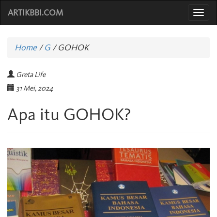
ARTIKBBI.COM
Togg
navi
Home
/
G
/
GOHOK
Greta Life
31 Mei, 2024
Apa itu GOHOK?