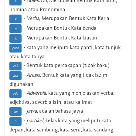
-
Adjektiva
, Merupakan Bentuk Kata Sifat,
a
nomina atau Pronomina
-
Verba
, Merupakan Bentuk Kata Kerja
v
- Merupakan Bentuk Kata benda
n
- Merupakan Bentuk Kata kiasan
ki
- kata yang meliputi kata ganti, kata tunjuk,
pron
atau kata tanya
- Bentuk kata percakapan (tidak baku)
cak
-
Arkais
, Bentuk kata yang tidak lazim
ark
digunakan
-
Adverbia
, kata yang menjelaskan verba,
adv
adjektiva, adverbia lain, atau kalimat
-
Jawa
, adalah bahasa Jawa
Jw
-
partikel
, kelas kata yang meliputi kata
p
depan, kata sambung, kata seru, kata sandang,