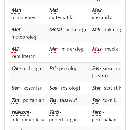
Man
-
Mat
-
Mek
-
manajemen
matematika
mekanika
Met
-
Metal
- matalurgi
Mik
- mikologi
meteorologi
Mil
-
Min
- mineralogi
Mus
- musik
kemiliteran
Olr
- olahraga
Psi
- psikologi
Sas
- susastra -
(sastra)
Sen
- kesenian
Sos
- sosiologi
Stat
- statistik
Tan
- pertanian
Tas
- tasawuf
Tek
- teknik
telekom
-
Terb
-
Tern
-
telekomunikasi
penerbangan
peternakan