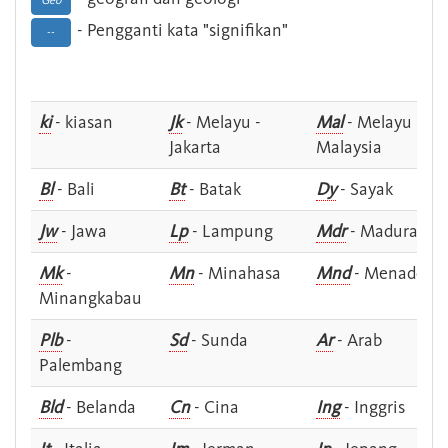
Geo
- Pengganti kata "signifikan"
--
ki
- kiasan
Jk
- Melayu -
Mal
- Melayu -
Jakarta
Malaysia
Bl
- Bali
Bt
- Batak
Dy
- Sayak
Jw
- Jawa
Lp
- Lampung
Mdr
- Madura
Mk
-
Mn
- Minahasa
Mnd
- Menado
Minangkabau
Plb
-
Sd
- Sunda
Ar
- Arab
Palembang
Bld
- Belanda
Cn
- Cina
Ing
- Inggris