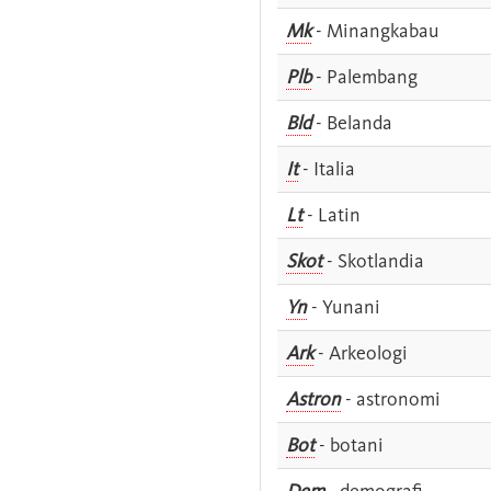
Mk
- Minangkabau
Plb
- Palembang
Bld
- Belanda
It
- Italia
Lt
- Latin
Skot
- Skotlandia
Yn
- Yunani
Ark
- Arkeologi
Astron
- astronomi
Bot
- botani
Dem
- demografi