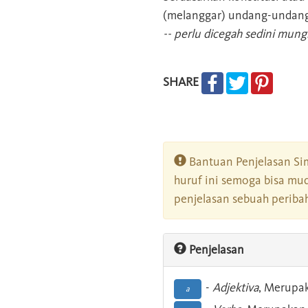
(melanggar) undang-undang
-- perlu dicegah sedini mung
SHARE
Bantuan Penjelasan Sim
huruf ini semoga bisa mu
penjelasan sebuah peribah
Penjelasan
-
Adjektiva
, Merupa
a