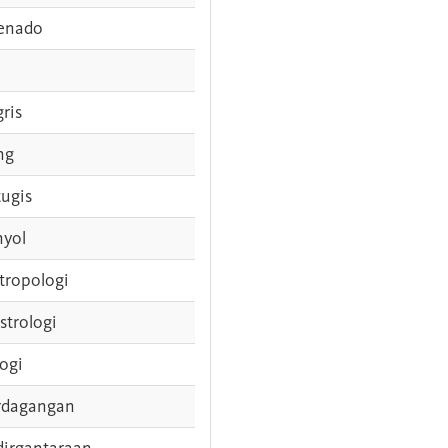
enado
gris
ng
tugis
nyol
tropologi
strologi
logi
rdagangan
dirgantaraan