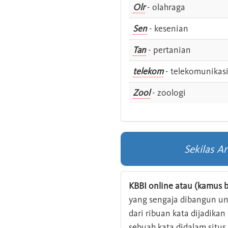
Olr
- olahraga
Sen
- kesenian
Tan
- pertanian
telekom
- telekomunikas
Zool
- zoologi
Sekilas A
KBBI online atau (kamus b
yang sengaja dibangun u
dari ribuan kata dijadika
sebuah kata didalam situ