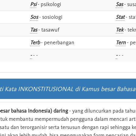
Psi
- psikologi
Sas
- susa
Sos
- sosiologi
Stat
- sta
Tas
- tasawuf
Tek
- tek
i
Terb
- penerbangan
Tern
- pe
-
- -
-
- -
rti Kata INKONSTITUSIONAL di Kamus besar Bahasa
esar bahasa Indonesia) daring
- yang diluncurkan pada tahun
ntuk membantu mempermudah pengguna dalam mencari arti 
n satu dan terorganisir serta tersusun dengan rapi sehingga
s ini akan lebih mudah. bisa menggunakan form pencarian da