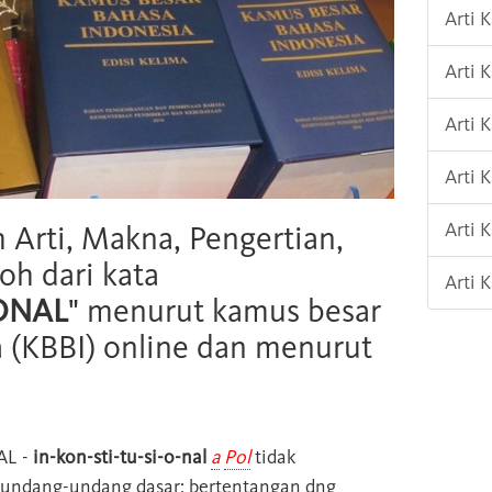
Arti 
Arti 
Arti
Arti 
Arti 
h Arti, Makna, Pengertian,
oh dari kata
Arti 
ONAL
" menurut kamus besar
 (KBBI) online dan menurut
AL
-
in-kon-sti-tu-si-o-nal
a
Pol
tidak
u undang-undang dasar; bertentangan dng