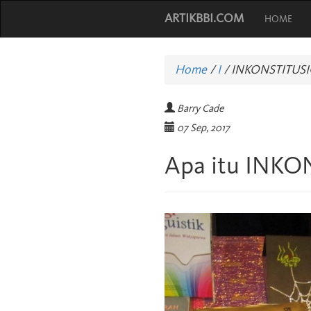
ARTIKBBI.COM
HOME
Home
/
I
/
INKONSTITUS
Barry Cade
07 Sep, 2017
Apa itu INK