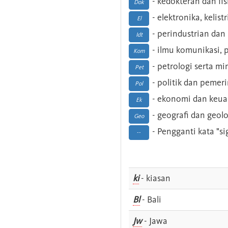
- kedokteran dan fis
Dok
- elektronika, kelist
El
- perindustrian dan 
Idt
- ilmu komunikasi, pu
Kom
- petrologi serta m
Pet
- politik dan pemer
Pol
- ekonomi dan keu
Ek
- geografi dan geolo
Geo
- Pengganti kata "si
--
ki
- kiasan
Bl
- Bali
Jw
- Jawa