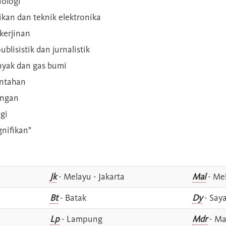
iologi
rikan dan teknik elektronika
kerjinan
blisistik dan jurnalistik
inyak dan gas bumi
intahan
angan
gi
gnifikan"
Jk
- Melayu - Jakarta
Mal
- Mel
Bt
- Batak
Dy
- Say
Lp
- Lampung
Mdr
- Ma