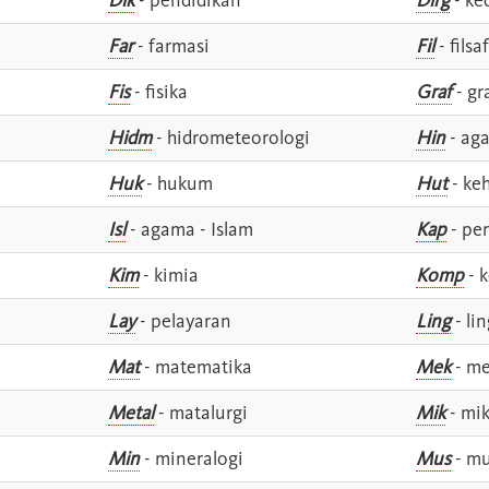
Far
- farmasi
Fil
- filsa
Fis
- fisika
Graf
- gr
Hidm
- hidrometeorologi
Hin
- ag
Huk
- hukum
Hut
- ke
Isl
- agama - Islam
Kap
- pe
Kim
- kimia
Komp
- 
Lay
- pelayaran
Ling
- lin
Mat
- matematika
Mek
- me
Metal
- matalurgi
Mik
- mik
Min
- mineralogi
Mus
- mu