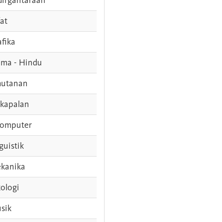
fat
afika
ama - Hindu
hutanan
rkapalan
komputer
guistik
kanika
ologi
sik