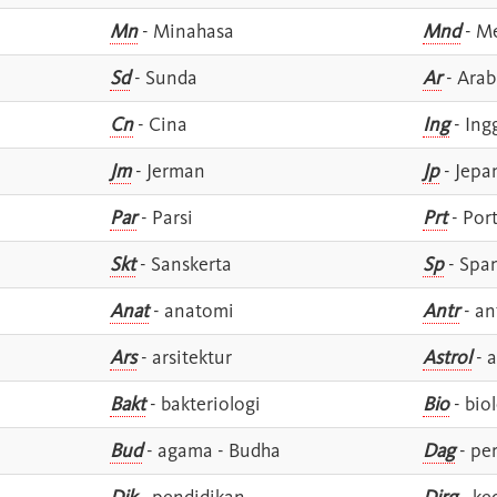
Mn
- Minahasa
Mnd
- M
Sd
- Sunda
Ar
- Arab
Cn
- Cina
Ing
- Ing
Jm
- Jerman
Jp
- Jepa
Par
- Parsi
Prt
- Por
Skt
- Sanskerta
Sp
- Spa
Anat
- anatomi
Antr
- an
Ars
- arsitektur
Astrol
- a
Bakt
- bakteriologi
Bio
- bio
Bud
- agama - Budha
Dag
- pe
Dik
- pendidikan
Dirg
- ke