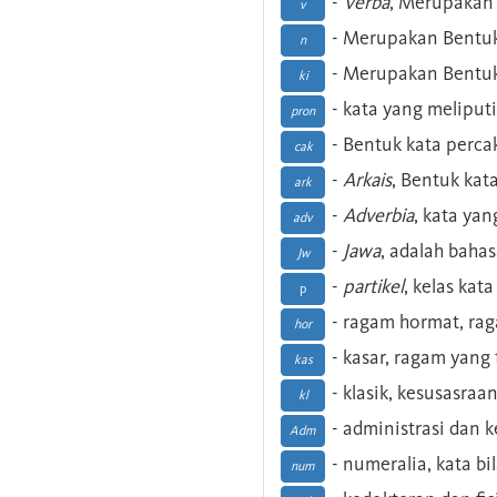
-
Verba
, Merupakan 
v
- Merupakan Bentuk
n
- Merupakan Bentuk
ki
- kata yang meliputi
pron
- Bentuk kata perca
cak
-
Arkais
, Bentuk kat
ark
-
Adverbia
, kata yan
adv
-
Jawa
, adalah baha
Jw
-
partikel
, kelas kat
p
- ragam hormat, ra
hor
- kasar, ragam yang
kas
- klasik, kesusasraa
kl
- administrasi dan
Adm
- numeralia, kata b
num