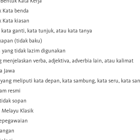
Bentuk Kata Kerja
 Kata benda
 Kata kiasan
 kata ganti, kata tunjuk, atau kata tanya
kapan (tidak baku)
a yang tidak lazim digunakan
g menjelaskan verba, adjektiva, adverbia lain, atau kalimat
sa Jawa
a yang meliputi kata depan, kata sambung, kata seru, kata s
gam resmi
 tidak sopan
n Melayu Klasik
 kepegawaian
ilangan