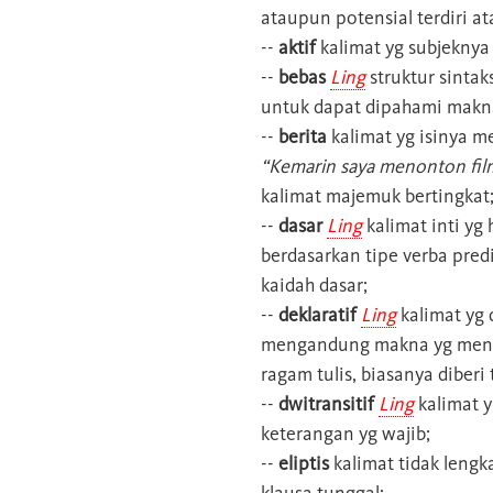
ataupun potensial terdiri at
--
aktif
kalimat yg subjeknya
--
bebas
Ling
struktur sinta
untuk dapat dipahami makn
--
berita
kalimat yg isinya 
“Kemarin saya menonton film 
kalimat majemuk bertingkat
--
dasar
Ling
kalimat inti yg 
berdasarkan tipe verba pred
kaidah dasar;
--
deklaratif
Ling
kalimat yg 
mengandung makna yg menya
ragam tulis, biasanya diberi 
--
dwitransitif
Ling
kalimat 
keterangan yg wajib;
--
eliptis
kalimat tidak lengk
klausa tunggal;