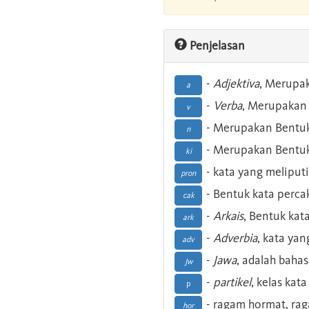
Penjelasan
-
Adjektiva
, Merupa
a
-
Verba
, Merupakan 
v
- Merupakan Bentuk
n
- Merupakan Bentuk
ki
- kata yang meliputi
pron
- Bentuk kata perca
cak
-
Arkais
, Bentuk kat
ark
-
Adverbia
, kata yan
adv
-
Jawa
, adalah baha
Jw
-
partikel
, kelas kat
p
- ragam hormat, ra
hor