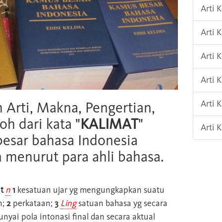
Arti 
Arti 
Arti 
Arti 
Arti
h Arti, Makna, Pengertian,
oh dari kata "
KALIMAT
"
Arti 
esar bahasa Indonesia
n menurut para ahli bahasa.
t
n
1
kesatuan ujar yg mengungkapkan suatu
n;
2
perkataan;
3
Ling
satuan bahasa yg secara
punyai pola intonasi final dan secara aktual