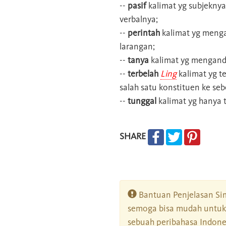
--
pasif
kalimat yg subjeknya
verbalnya;
--
perintah
kalimat yg menga
larangan;
--
tanya
kalimat yg mengand
--
terbelah
Ling
kalimat yg t
salah satu konstituen ke seb
--
tunggal
kalimat yg hanya t
SHARE
Bantuan Penjelasan Sim
semoga bisa mudah untuk 
sebuah peribahasa Indonesi