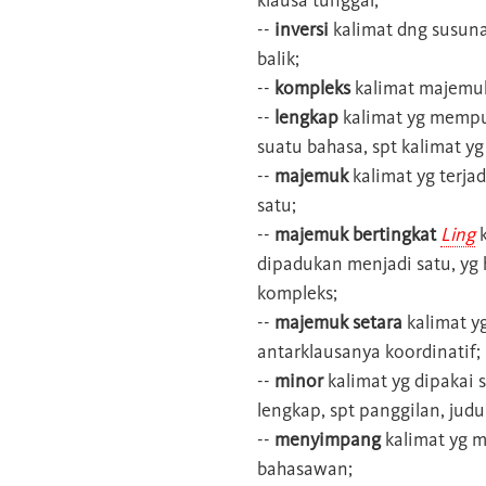
--
inversi
kalimat dng susuna
balik;
--
kompleks
kalimat majemuk
--
lengkap
kalimat yg mempun
suatu bahasa, spt kalimat y
--
majemuk
kalimat yg terja
satu;
--
majemuk bertingkat
Ling
k
dipadukan menjadi satu, yg 
kompleks;
--
majemuk setara
kalimat yg
antarklausanya koordinatif;
--
minor
kalimat yg dipakai s
lengkap, spt panggilan, jud
--
menyimpang
kalimat yg m
bahasawan;