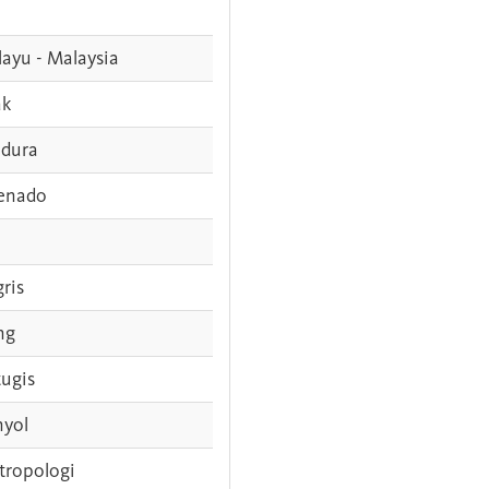
ayu - Malaysia
ak
dura
enado
gris
ng
tugis
nyol
tropologi