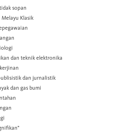
 tidak sopan
n Melayu Klasik
 kepegawaian
ilangan
iologi
rikan dan teknik elektronika
kerjinan
blisistik dan jurnalistik
inyak dan gas bumi
intahan
angan
gi
gnifikan"