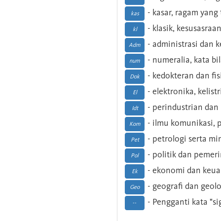
- kasar, ragam yang
kas
- klasik, kesusasraa
kl
- administrasi dan
Adm
- numeralia, kata b
num
- kedokteran dan fis
Dok
- elektronika, kelist
El
- perindustrian dan 
Idt
- ilmu komunikasi, pu
Kom
- petrologi serta m
Pet
- politik dan pemer
Pol
- ekonomi dan keu
Ek
- geografi dan geolo
Geo
- Pengganti kata "si
--