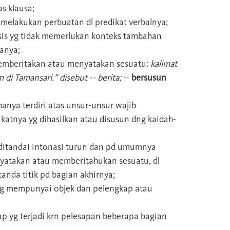
as klausa;
 melakukan perbuatan dl predikat verbalnya;
ksis yg tidak memerlukan konteks tambahan
anya;
memberitakan atau menyatakan sesuatu:
kalimat
di Tamansari.” disebut -- berita;
--
bersusun
;
hanya terdiri atas unsur-unsur wajib
ikatnya yg dihasilkan atau disusun dng kaidah-
ditandai intonasi turun dan pd umumnya
takan atau memberitahukan sesuatu, dl
tanda titik pd bagian akhirnya;
yg mempunyai objek dan pelengkap atau
ap yg terjadi krn pelesapan beberapa bagian