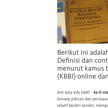
Berikut ini adala
Definisi dan cont
menurut kamus b
(KBBI) online da
Arti kata
KALIMAT
-
ka-li-ma
konsep pikiran dan perasaa
relatif berdiri sendiri, mem