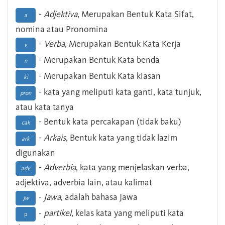
-
Adjektiva
, Merupakan Bentuk Kata Sifat,
a
nomina atau Pronomina
-
Verba
, Merupakan Bentuk Kata Kerja
v
- Merupakan Bentuk Kata benda
n
- Merupakan Bentuk Kata kiasan
ki
- kata yang meliputi kata ganti, kata tunjuk,
pron
atau kata tanya
- Bentuk kata percakapan (tidak baku)
cak
-
Arkais
, Bentuk kata yang tidak lazim
ark
digunakan
-
Adverbia
, kata yang menjelaskan verba,
adv
adjektiva, adverbia lain, atau kalimat
-
Jawa
, adalah bahasa Jawa
Jw
-
partikel
, kelas kata yang meliputi kata
p