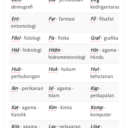
demografi
kedirgantaraan
Ent
-
Far
- farmasi
Fil
- filsafat
entomologi
Filol
- folologi
Fis
- fisika
Graf
- grafika
Hid
- hidrologi
Hidm
-
Hin
- agama -
hidrometeorologi
Hindu
Hub
-
Huk
- hukum
Hut
-
perhubungan
kehutanan
Ikn
- perikanan
Isl
- agama -
Kap
-
Islam
perkapalan
Kat
- agama -
Kim
- kimia
Komp
-
Katolik
komputer
Kris
- agama -
Lay
- pelayaran
Ling
-