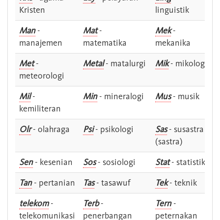
Kristen
linguistik
Man
-
Mat
-
Mek
-
manajemen
matematika
mekanika
Met
-
Metal
- matalurgi
Mik
- mikologi
meteorologi
Mil
-
Min
- mineralogi
Mus
- musik
kemiliteran
Olr
- olahraga
Psi
- psikologi
Sas
- susastra -
(sastra)
Sen
- kesenian
Sos
- sosiologi
Stat
- statistik
Tan
- pertanian
Tas
- tasawuf
Tek
- teknik
telekom
-
Terb
-
Tern
-
telekomunikasi
penerbangan
peternakan