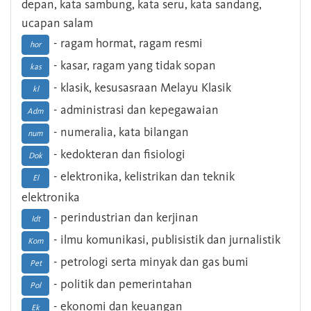
depan, kata sambung, kata seru, kata sandang,
ucapan salam
- ragam hormat, ragam resmi
hor
- kasar, ragam yang tidak sopan
kas
- klasik, kesusasraan Melayu Klasik
kl
- administrasi dan kepegawaian
Adm
- numeralia, kata bilangan
num
- kedokteran dan fisiologi
Dok
- elektronika, kelistrikan dan teknik
El
elektronika
- perindustrian dan kerjinan
Idt
- ilmu komunikasi, publisistik dan jurnalistik
Kom
- petrologi serta minyak dan gas bumi
Pet
- politik dan pemerintahan
Pol
- ekonomi dan keuangan
Ek