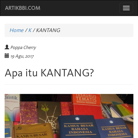
ARTIKBBI.COM
Togg
navi
Home
/
K
/
KANTANG
Poppa Cherry
19 Agu, 2017
Apa itu KANTANG?