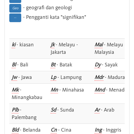
- geografi dan geologi
Geo
- Pengganti kata "signifikan"
--
ki
- kiasan
Jk
- Melayu -
Mal
- Melayu -
Jakarta
Malaysia
Bl
- Bali
Bt
- Batak
Dy
- Sayak
Jw
- Jawa
Lp
- Lampung
Mdr
- Madura
Mk
-
Mn
- Minahasa
Mnd
- Menado
Minangkabau
Plb
-
Sd
- Sunda
Ar
- Arab
Palembang
Bld
- Belanda
Cn
- Cina
Ing
- Inggris