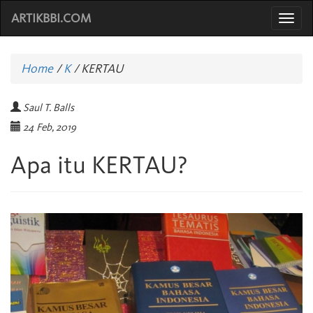
ARTIKBBI.COM
Togg
navi
Home
/
K
/
KERTAU
Saul T. Balls
24 Feb, 2019
Apa itu KERTAU?