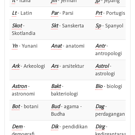
It
- Italia
Jm
- Jerman
Jp
- Jepang
Lt
- Latin
Par
- Parsi
Prt
- Portugis
Skot
-
Skt
- Sanskerta
Sp
- Spanyol
Skotlandia
Yn
- Yunani
Anat
- anatomi
Antr
-
antropologi
Ark
- Arkeologi
Ars
- arsitektur
Astrol
-
astrologi
Astron
-
Bakt
-
Bio
- biologi
astronomi
bakteriologi
Bot
- botani
Bud
- agama -
Dag
-
Budha
perdagangan
Dem
-
Dik
- pendidikan
Dirg
-
demografi
kedirgantaraan