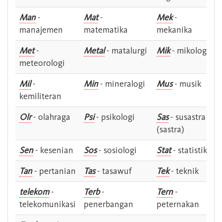
Man
-
Mat
-
Mek
-
manajemen
matematika
mekanika
Met
-
Metal
- matalurgi
Mik
- mikologi
meteorologi
Mil
-
Min
- mineralogi
Mus
- musik
kemiliteran
Olr
- olahraga
Psi
- psikologi
Sas
- susastra -
(sastra)
Sen
- kesenian
Sos
- sosiologi
Stat
- statistik
Tan
- pertanian
Tas
- tasawuf
Tek
- teknik
telekom
-
Terb
-
Tern
-
telekomunikasi
penerbangan
peternakan