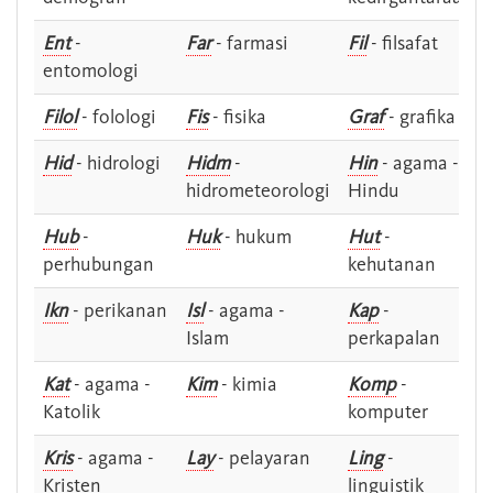
Ent
-
Far
- farmasi
Fil
- filsafat
entomologi
Filol
- folologi
Fis
- fisika
Graf
- grafika
Hid
- hidrologi
Hidm
-
Hin
- agama -
hidrometeorologi
Hindu
Hub
-
Huk
- hukum
Hut
-
perhubungan
kehutanan
Ikn
- perikanan
Isl
- agama -
Kap
-
Islam
perkapalan
Kat
- agama -
Kim
- kimia
Komp
-
Katolik
komputer
Kris
- agama -
Lay
- pelayaran
Ling
-
Kristen
linguistik