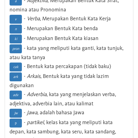
-
Adjektiva
, Merupakan Bentuk Kata Sifat,
a
nomina atau Pronomina
-
Verba
, Merupakan Bentuk Kata Kerja
v
- Merupakan Bentuk Kata benda
n
- Merupakan Bentuk Kata kiasan
ki
- kata yang meliputi kata ganti, kata tunjuk,
pron
atau kata tanya
- Bentuk kata percakapan (tidak baku)
cak
-
Arkais
, Bentuk kata yang tidak lazim
ark
digunakan
-
Adverbia
, kata yang menjelaskan verba,
adv
adjektiva, adverbia lain, atau kalimat
-
Jawa
, adalah bahasa Jawa
Jw
-
partikel
, kelas kata yang meliputi kata
p
depan, kata sambung, kata seru, kata sandang,