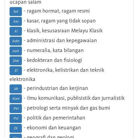
ucapan salam
- ragam hormat, ragam resmi
hor
- kasar, ragam yang tidak sopan
kas
- klasik, kesusasraan Melayu Klasik
kl
- administrasi dan kepegawaian
Adm
- numeralia, kata bilangan
num
- kedokteran dan fisiologi
Dok
- elektronika, kelistrikan dan teknik
El
elektronika
- perindustrian dan kerjinan
Idt
- ilmu komunikasi, publisistik dan jurnalistik
Kom
- petrologi serta minyak dan gas bumi
Pet
- politik dan pemerintahan
Pol
- ekonomi dan keuangan
Ek
- geografi dan geologi