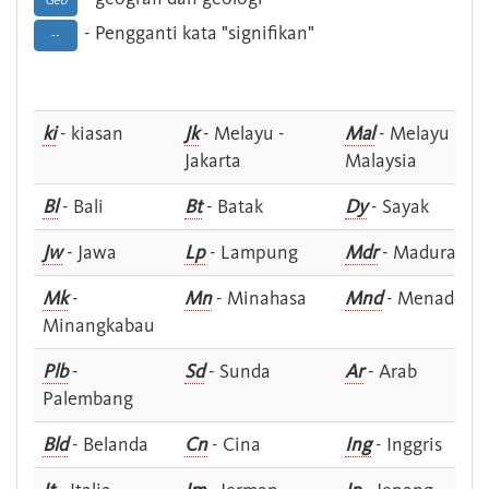
Geo
- Pengganti kata "signifikan"
--
ki
- kiasan
Jk
- Melayu -
Mal
- Melayu -
Jakarta
Malaysia
Bl
- Bali
Bt
- Batak
Dy
- Sayak
Jw
- Jawa
Lp
- Lampung
Mdr
- Madura
Mk
-
Mn
- Minahasa
Mnd
- Menado
Minangkabau
Plb
-
Sd
- Sunda
Ar
- Arab
Palembang
Bld
- Belanda
Cn
- Cina
Ing
- Inggris