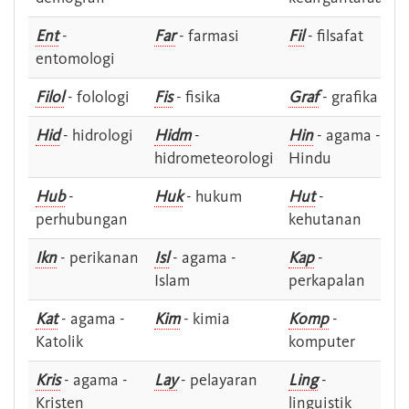
Ent
-
Far
- farmasi
Fil
- filsafat
entomologi
Filol
- folologi
Fis
- fisika
Graf
- grafika
Hid
- hidrologi
Hidm
-
Hin
- agama -
hidrometeorologi
Hindu
Hub
-
Huk
- hukum
Hut
-
perhubungan
kehutanan
Ikn
- perikanan
Isl
- agama -
Kap
-
Islam
perkapalan
Kat
- agama -
Kim
- kimia
Komp
-
Katolik
komputer
Kris
- agama -
Lay
- pelayaran
Ling
-
Kristen
linguistik