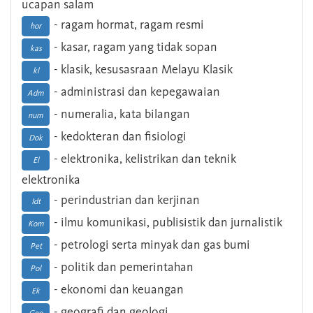
ucapan salam
- ragam hormat, ragam resmi
hor
- kasar, ragam yang tidak sopan
kas
- klasik, kesusasraan Melayu Klasik
kl
- administrasi dan kepegawaian
Adm
- numeralia, kata bilangan
num
- kedokteran dan fisiologi
Dok
- elektronika, kelistrikan dan teknik
El
elektronika
- perindustrian dan kerjinan
Idt
- ilmu komunikasi, publisistik dan jurnalistik
Kom
- petrologi serta minyak dan gas bumi
Pet
- politik dan pemerintahan
Pol
- ekonomi dan keuangan
Ek
- geografi dan geologi