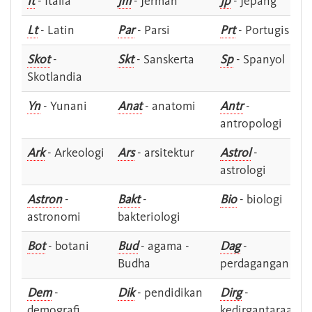
It
- Italia
Jm
- Jerman
Jp
- Jepang
Lt
- Latin
Par
- Parsi
Prt
- Portugis
Skot
-
Skt
- Sanskerta
Sp
- Spanyol
Skotlandia
Yn
- Yunani
Anat
- anatomi
Antr
-
antropologi
Ark
- Arkeologi
Ars
- arsitektur
Astrol
-
astrologi
Astron
-
Bakt
-
Bio
- biologi
astronomi
bakteriologi
Bot
- botani
Bud
- agama -
Dag
-
Budha
perdagangan
Dem
-
Dik
- pendidikan
Dirg
-
demografi
kedirgantaraan