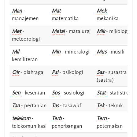
Man
-
Mat
-
Mek
-
manajemen
matematika
mekanika
Met
-
Metal
- matalurgi
Mik
- mikologi
meteorologi
Mil
-
Min
- mineralogi
Mus
- musik
kemiliteran
Olr
- olahraga
Psi
- psikologi
Sas
- susastra -
(sastra)
Sen
- kesenian
Sos
- sosiologi
Stat
- statistik
Tan
- pertanian
Tas
- tasawuf
Tek
- teknik
telekom
-
Terb
-
Tern
-
telekomunikasi
penerbangan
peternakan