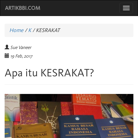
ARTIKBBI.COM
Togg
navi
Home
/
K
/
KESRAKAT
Sue Vaneer
19 Feb, 2017
Apa itu KESRAKAT?