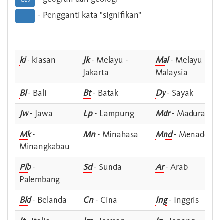
Geo
- Pengganti kata "signifikan"
--
ki
- kiasan
Jk
- Melayu -
Mal
- Melayu -
Jakarta
Malaysia
Bl
- Bali
Bt
- Batak
Dy
- Sayak
Jw
- Jawa
Lp
- Lampung
Mdr
- Madura
Mk
-
Mn
- Minahasa
Mnd
- Menado
Minangkabau
Plb
-
Sd
- Sunda
Ar
- Arab
Palembang
Bld
- Belanda
Cn
- Cina
Ing
- Inggris