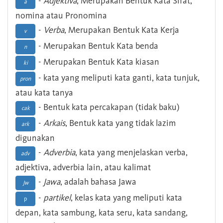
-
Adjektiva
, Merupakan Bentuk Kata Sifat,
a
nomina atau Pronomina
-
Verba
, Merupakan Bentuk Kata Kerja
v
- Merupakan Bentuk Kata benda
n
- Merupakan Bentuk Kata kiasan
ki
- kata yang meliputi kata ganti, kata tunjuk,
pron
atau kata tanya
- Bentuk kata percakapan (tidak baku)
cak
-
Arkais
, Bentuk kata yang tidak lazim
ark
digunakan
-
Adverbia
, kata yang menjelaskan verba,
adv
adjektiva, adverbia lain, atau kalimat
-
Jawa
, adalah bahasa Jawa
Jw
-
partikel
, kelas kata yang meliputi kata
p
depan, kata sambung, kata seru, kata sandang,