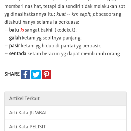
memberi nasihat, tetapi dia sendiri tidak melakukan spt
yg dinasihatkannya itu;
kuat -- krn sepit, pb
seseorang
ditakuti hanya selama ia berkuasa;
--
batu
ki
sangat bakhil (kedekut);
--
galah
ketam yg sepitnya panjang;
--
pasir
ketam yg hidup di pantai yg berpasir;
--
sentada
ketam beracun yg dapat membunuh orang
SHARE
Artikel Terkait
Arti Kata JUMBAI
Arti Kata PELISIT