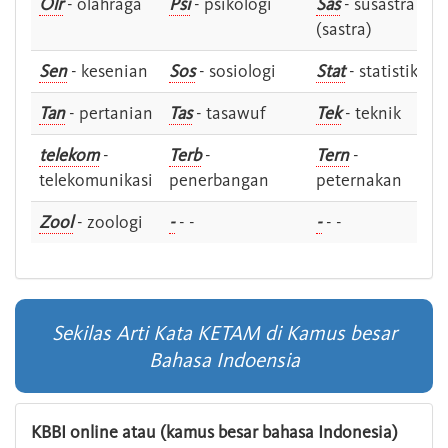
Olr
- olahraga
Psi
- psikologi
Sas
- susastra -
(sastra)
Sen
- kesenian
Sos
- sosiologi
Stat
- statistik
Tan
- pertanian
Tas
- tasawuf
Tek
- teknik
telekom
-
Terb
-
Tern
-
telekomunikasi
penerbangan
peternakan
Zool
- zoologi
-
- -
-
- -
Sekilas Arti Kata KETAM di Kamus besar
Bahasa Indoensia
KBBI online atau (kamus besar bahasa Indonesia)