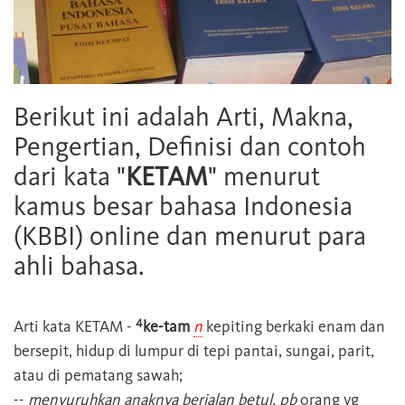
Berikut ini adalah Arti, Makna,
Pengertian, Definisi dan contoh
dari kata "
KETAM
" menurut
kamus besar bahasa Indonesia
(KBBI) online dan menurut para
ahli bahasa.
4
Arti kata
KETAM
-
ke-tam
n
kepiting berkaki enam dan
bersepit, hidup di lumpur di tepi pantai, sungai, parit,
atau di pematang sawah;
--
menyuruhkan anaknya berjalan betul, pb
orang yg