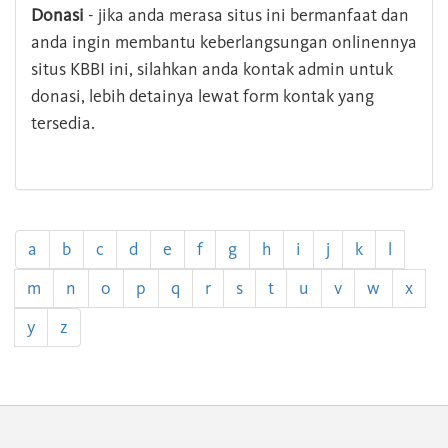
Donasi
- jika anda merasa situs ini bermanfaat dan
anda ingin membantu keberlangsungan onlinennya
situs KBBI ini, silahkan anda kontak admin untuk
donasi, lebih detainya lewat form kontak yang
tersedia.
a
b
c
d
e
f
g
h
i
j
k
l
m
n
o
p
q
r
s
t
u
v
w
x
y
z