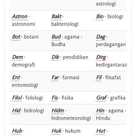
astrologi
Astron
-
Bakt
-
Bio
- biologi
astronomi
bakteriologi
Bot
- botani
Bud
- agama -
Dag
-
Budha
perdagangan
Dem
-
Dik
- pendidikan
Dirg
-
demografi
kedirgantaraan
Ent
-
Far
- farmasi
Fil
- filsafat
entomologi
Filol
- folologi
Fis
- fisika
Graf
- grafika
Hid
- hidrologi
Hidm
-
Hin
- agama -
hidrometeorologi
Hindu
Hub
-
Huk
- hukum
Hut
-