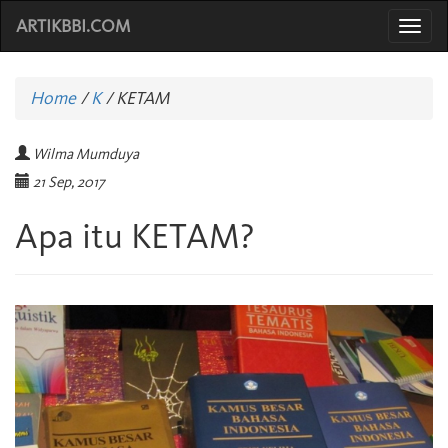
ARTIKBBI.COM
Togg
navi
Home
/
K
/
KETAM
Wilma Mumduya
21 Sep, 2017
Apa itu KETAM?