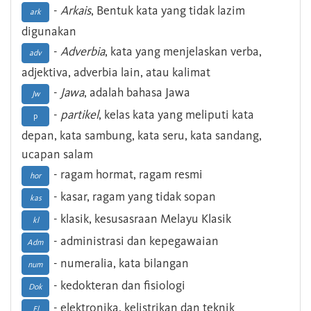
-
Arkais
, Bentuk kata yang tidak lazim
ark
digunakan
-
Adverbia
, kata yang menjelaskan verba,
adv
adjektiva, adverbia lain, atau kalimat
-
Jawa
, adalah bahasa Jawa
Jw
-
partikel
, kelas kata yang meliputi kata
p
depan, kata sambung, kata seru, kata sandang,
ucapan salam
- ragam hormat, ragam resmi
hor
- kasar, ragam yang tidak sopan
kas
- klasik, kesusasraan Melayu Klasik
kl
- administrasi dan kepegawaian
Adm
- numeralia, kata bilangan
num
- kedokteran dan fisiologi
Dok
- elektronika, kelistrikan dan teknik
El