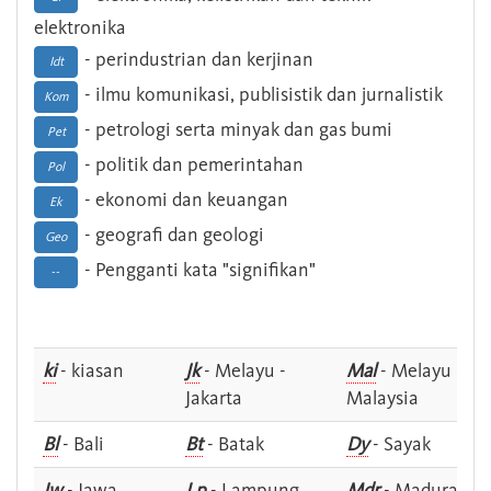
elektronika
- perindustrian dan kerjinan
Idt
- ilmu komunikasi, publisistik dan jurnalistik
Kom
- petrologi serta minyak dan gas bumi
Pet
- politik dan pemerintahan
Pol
- ekonomi dan keuangan
Ek
- geografi dan geologi
Geo
- Pengganti kata "signifikan"
--
ki
- kiasan
Jk
- Melayu -
Mal
- Melayu -
Jakarta
Malaysia
Bl
- Bali
Bt
- Batak
Dy
- Sayak
Jw
- Jawa
Lp
- Lampung
Mdr
- Madura