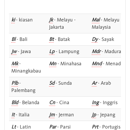
ki
- kiasan
Jk
- Melayu -
Mal
- Melayu -
Jakarta
Malaysia
Bl
- Bali
Bt
- Batak
Dy
- Sayak
Jw
- Jawa
Lp
- Lampung
Mdr
- Madura
Mk
-
Mn
- Minahasa
Mnd
- Menado
Minangkabau
Plb
-
Sd
- Sunda
Ar
- Arab
Palembang
Bld
- Belanda
Cn
- Cina
Ing
- Inggris
It
- Italia
Jm
- Jerman
Jp
- Jepang
Lt
- Latin
Par
- Parsi
Prt
- Portugis