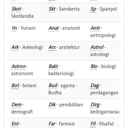
Skot
-
Skt
- Sanskerta
Sp
- Spanyol
Skotlandia
Yn
- Yunani
Anat
- anatomi
Antr
-
antropologi
Ark
- Arkeologi
Ars
- arsitektur
Astrol
-
astrologi
Astron
-
Bakt
-
Bio
- biologi
astronomi
bakteriologi
Bot
- botani
Bud
- agama -
Dag
-
Budha
perdagangan
Dem
-
Dik
- pendidikan
Dirg
-
demografi
kedirgantaraan
Ent
-
Far
- farmasi
Fil
- filsafat