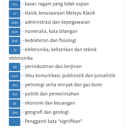
- kasar, ragam yang tidak sopan
kas
- klasik, kesusasraan Melayu Klasik
kl
- administrasi dan kepegawaian
Adm
- numeralia, kata bilangan
num
- kedokteran dan fisiologi
Dok
- elektronika, kelistrikan dan teknik
El
elektronika
- perindustrian dan kerjinan
Idt
- ilmu komunikasi, publisistik dan jurnalistik
Kom
- petrologi serta minyak dan gas bumi
Pet
- politik dan pemerintahan
Pol
- ekonomi dan keuangan
Ek
- geografi dan geologi
Geo
- Pengganti kata "signifikan"
--