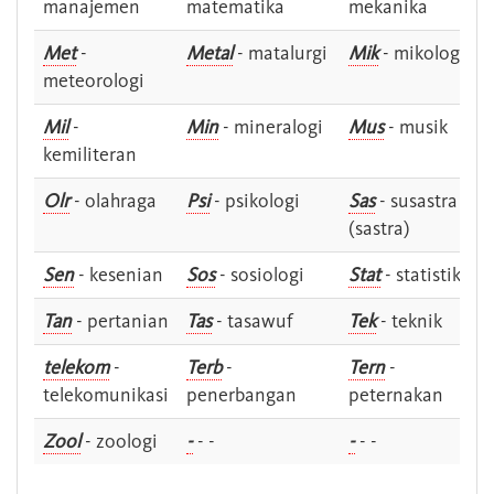
manajemen
matematika
mekanika
Met
-
Metal
- matalurgi
Mik
- mikologi
meteorologi
Mil
-
Min
- mineralogi
Mus
- musik
kemiliteran
Olr
- olahraga
Psi
- psikologi
Sas
- susastra -
(sastra)
Sen
- kesenian
Sos
- sosiologi
Stat
- statistik
Tan
- pertanian
Tas
- tasawuf
Tek
- teknik
telekom
-
Terb
-
Tern
-
telekomunikasi
penerbangan
peternakan
Zool
- zoologi
-
- -
-
- -