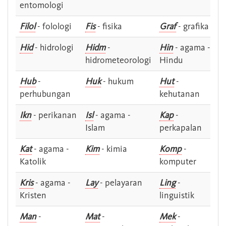
entomologi
Filol
- folologi
Fis
- fisika
Graf
- grafika
Hid
- hidrologi
Hidm
-
Hin
- agama -
hidrometeorologi
Hindu
Hub
-
Huk
- hukum
Hut
-
perhubungan
kehutanan
Ikn
- perikanan
Isl
- agama -
Kap
-
Islam
perkapalan
Kat
- agama -
Kim
- kimia
Komp
-
Katolik
komputer
Kris
- agama -
Lay
- pelayaran
Ling
-
Kristen
linguistik
Man
-
Mat
-
Mek
-