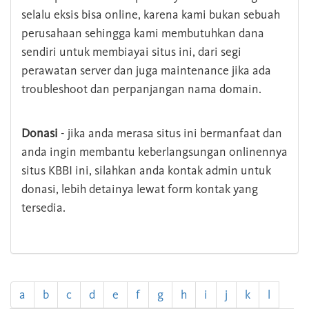
selalu eksis bisa online, karena kami bukan sebuah
perusahaan sehingga kami membutuhkan dana
sendiri untuk membiayai situs ini, dari segi
perawatan server dan juga maintenance jika ada
troubleshoot dan perpanjangan nama domain.
Donasi
- jika anda merasa situs ini bermanfaat dan
anda ingin membantu keberlangsungan onlinennya
situs KBBI ini, silahkan anda kontak admin untuk
donasi, lebih detainya lewat form kontak yang
tersedia.
a
b
c
d
e
f
g
h
i
j
k
l