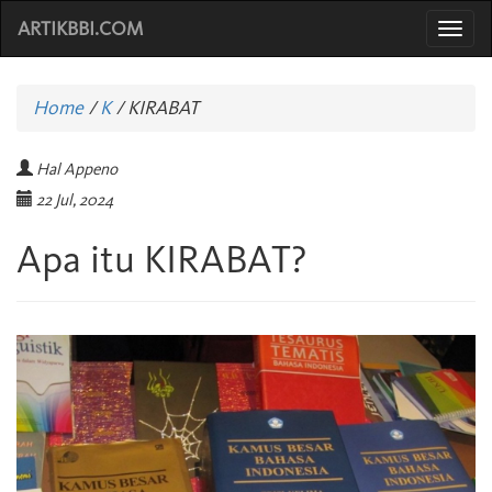
ARTIKBBI.COM
Togg
navi
Home
/
K
/
KIRABAT
Hal Appeno
22 Jul, 2024
Apa itu KIRABAT?