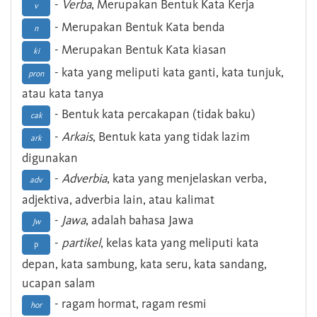
-
Verba
, Merupakan Bentuk Kata Kerja
v
- Merupakan Bentuk Kata benda
n
- Merupakan Bentuk Kata kiasan
ki
- kata yang meliputi kata ganti, kata tunjuk,
pron
atau kata tanya
- Bentuk kata percakapan (tidak baku)
cak
-
Arkais
, Bentuk kata yang tidak lazim
ark
digunakan
-
Adverbia
, kata yang menjelaskan verba,
adv
adjektiva, adverbia lain, atau kalimat
-
Jawa
, adalah bahasa Jawa
Jw
-
partikel
, kelas kata yang meliputi kata
p
depan, kata sambung, kata seru, kata sandang,
ucapan salam
- ragam hormat, ragam resmi
hor