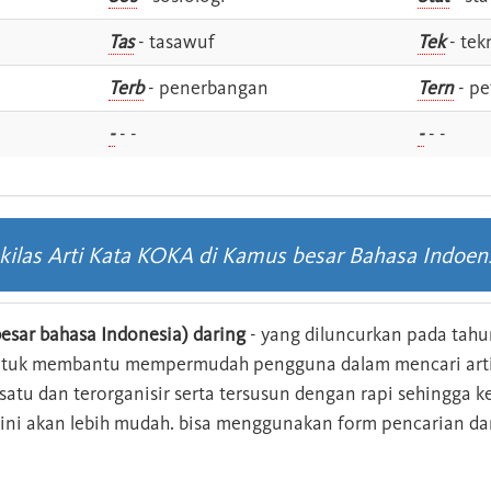
Tas
- tasawuf
Tek
- tek
i
Terb
- penerbangan
Tern
- pe
-
- -
-
- -
kilas Arti Kata KOKA di Kamus besar Bahasa Indoen
esar bahasa Indonesia) daring
- yang diluncurkan pada tahun
ntuk membantu mempermudah pengguna dalam mencari arti 
n satu dan terorganisir serta tersusun dengan rapi sehingga
s ini akan lebih mudah. bisa menggunakan form pencarian da