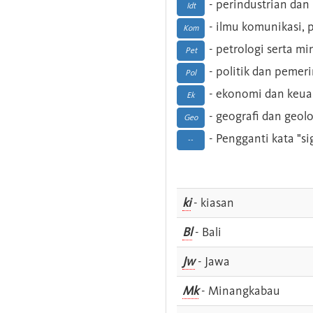
- perindustrian dan 
Idt
- ilmu komunikasi, pu
Kom
- petrologi serta m
Pet
- politik dan pemer
Pol
- ekonomi dan keu
Ek
- geografi dan geolo
Geo
- Pengganti kata "si
--
ki
- kiasan
Bl
- Bali
Jw
- Jawa
Mk
- Minangkabau