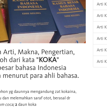
Arti 
Arti 
Arti 
Arti 
Arti
h Arti, Makna, Pengertian,
oh dari kata "
KOKA
"
Arti 
esar bahasa Indonesia
n menurut para ahli bahasa.
hon yg daunnya mengandung zat kokaina,
 dan melemahkan saraf otot, berasal dr
um coca;
2
daun koka