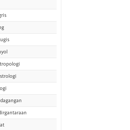
gris
ng
tugis
nyol
tropologi
strologi
logi
rdagangan
dirgantaraan
fat