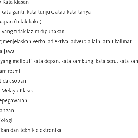
 Kata kiasan
 kata ganti, kata tunjuk, atau kata tanya
kapan (tidak baku)
a yang tidak lazim digunakan
g menjelaskan verba, adjektiva, adverbia lain, atau kalimat
sa Jawa
a yang meliputi kata depan, kata sambung, kata seru, kata s
gam resmi
 tidak sopan
n Melayu Klasik
 kepegawaian
ilangan
iologi
rikan dan teknik elektronika