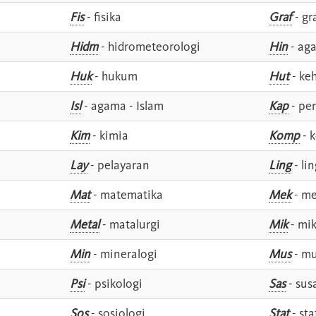
Fis
- fisika
Graf
- gr
Hidm
- hidrometeorologi
Hin
- ag
Huk
- hukum
Hut
- ke
Isl
- agama - Islam
Kap
- pe
Kim
- kimia
Komp
- 
Lay
- pelayaran
Ling
- lin
Mat
- matematika
Mek
- me
Metal
- matalurgi
Mik
- mik
Min
- mineralogi
Mus
- mu
Psi
- psikologi
Sas
- susa
Sos
- sosiologi
Stat
- sta