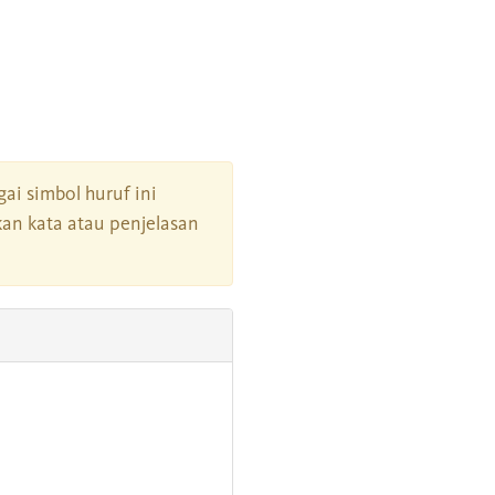
gai simbol huruf ini
an kata atau penjelasan