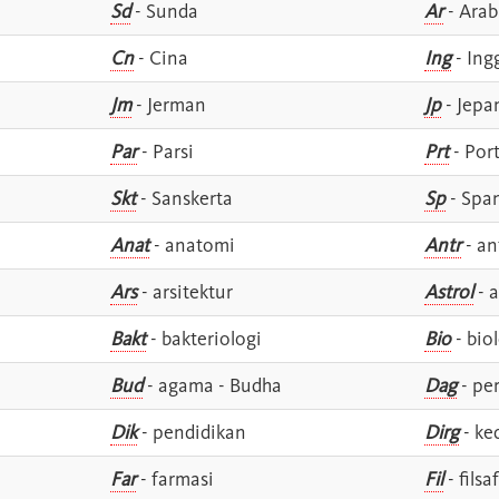
Sd
- Sunda
Ar
- Arab
Cn
- Cina
Ing
- Ing
Jm
- Jerman
Jp
- Jepa
Par
- Parsi
Prt
- Por
Skt
- Sanskerta
Sp
- Spa
Anat
- anatomi
Antr
- an
Ars
- arsitektur
Astrol
- a
Bakt
- bakteriologi
Bio
- bio
Bud
- agama - Budha
Dag
- pe
Dik
- pendidikan
Dirg
- ke
Far
- farmasi
Fil
- filsa