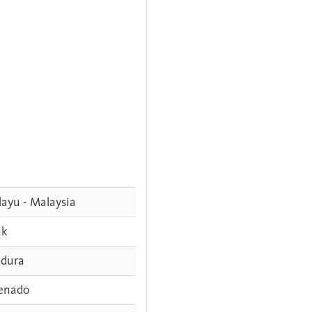
ayu - Malaysia
ak
dura
enado