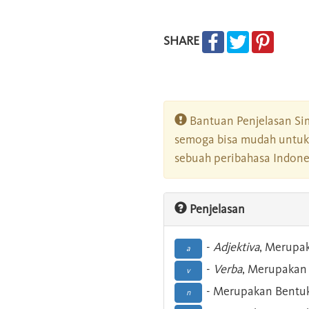
SHARE
Bantuan Penjelasan Sim
semoga bisa mudah untuk 
sebuah peribahasa Indonesi
Penjelasan
-
Adjektiva
, Merupa
a
-
Verba
, Merupakan 
v
- Merupakan Bentuk
n