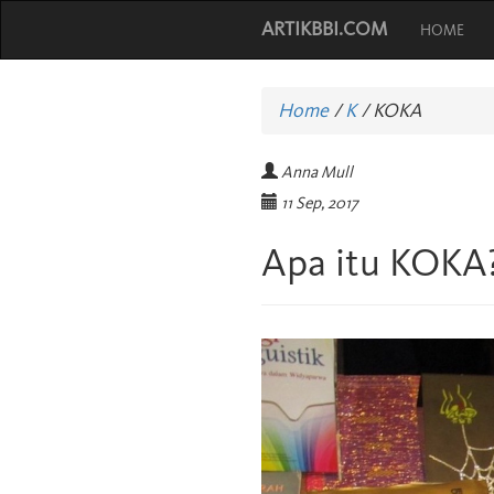
ARTIKBBI.COM
HOME
Home
/
K
/
KOKA
Anna Mull
11 Sep, 2017
Apa itu KOKA