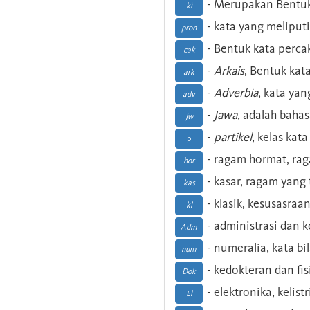
- Merupakan Bentuk
ki
- kata yang meliputi
pron
- Bentuk kata perca
cak
-
Arkais
, Bentuk kat
ark
-
Adverbia
, kata yan
adv
-
Jawa
, adalah baha
Jw
-
partikel
, kelas kat
p
- ragam hormat, ra
hor
- kasar, ragam yang
kas
- klasik, kesusasraa
kl
- administrasi dan
Adm
- numeralia, kata b
num
- kedokteran dan fis
Dok
- elektronika, kelist
El