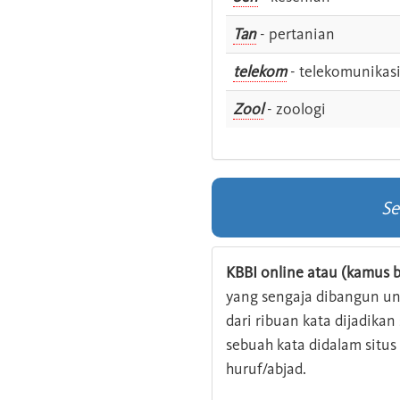
Tan
- pertanian
telekom
- telekomunikas
Zool
- zoologi
Se
KBBI online atau (kamus b
yang sengaja dibangun u
dari ribuan kata dijadika
sebuah kata didalam situ
huruf/abjad.