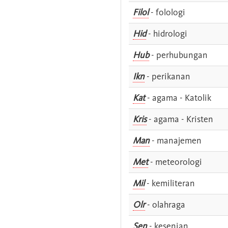
Filol
- folologi
Hid
- hidrologi
Hub
- perhubungan
Ikn
- perikanan
Kat
- agama - Katolik
Kris
- agama - Kristen
Man
- manajemen
Met
- meteorologi
Mil
- kemiliteran
Olr
- olahraga
Sen
- kesenian