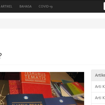
ARTIKEL
BAHASA
COVID-19
?
Artike
Arti 
Arti 