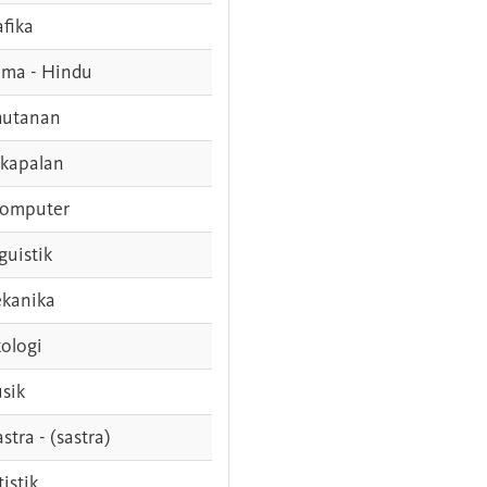
afika
ama - Hindu
hutanan
rkapalan
komputer
guistik
kanika
ologi
sik
stra - (sastra)
tistik