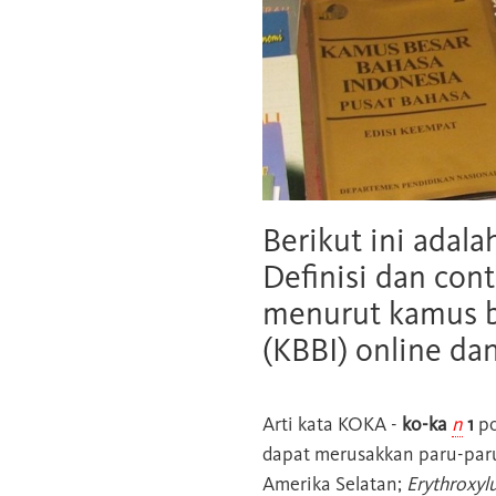
Berikut ini adala
Definisi dan cont
menurut kamus b
(KBBI) online da
Arti kata
KOKA
-
ko-ka
n
1
po
dapat merusakkan paru-paru
Amerika Selatan;
Erythroxyl