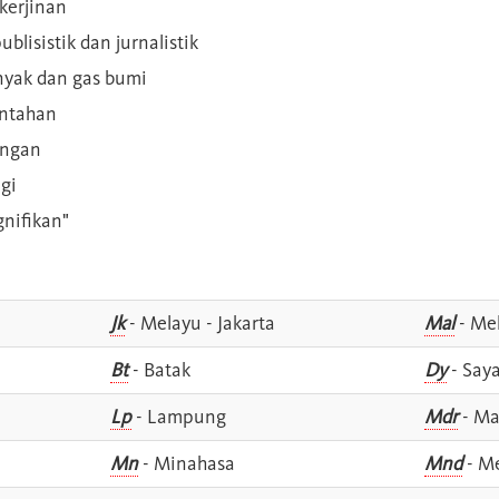
kerjinan
blisistik dan jurnalistik
inyak dan gas bumi
intahan
angan
gi
gnifikan"
Jk
- Melayu - Jakarta
Mal
- Mel
Bt
- Batak
Dy
- Say
Lp
- Lampung
Mdr
- Ma
Mn
- Minahasa
Mnd
- M