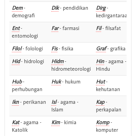
Dem
-
Dik
- pendidikan
Dirg
-
demografi
kedirgantaraan
Ent
-
Far
- farmasi
Fil
- filsafat
entomologi
Filol
- folologi
Fis
- fisika
Graf
- grafika
Hid
- hidrologi
Hidm
-
Hin
- agama -
hidrometeorologi
Hindu
Hub
-
Huk
- hukum
Hut
-
perhubungan
kehutanan
Ikn
- perikanan
Isl
- agama -
Kap
-
Islam
perkapalan
Kat
- agama -
Kim
- kimia
Komp
-
Katolik
komputer