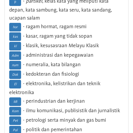
-
partikel
, kelas kata yang meliputi kata
p
depan, kata sambung, kata seru, kata sandang,
ucapan salam
- ragam hormat, ragam resmi
hor
- kasar, ragam yang tidak sopan
kas
- klasik, kesusasraan Melayu Klasik
kl
- administrasi dan kepegawaian
Adm
- numeralia, kata bilangan
num
- kedokteran dan fisiologi
Dok
- elektronika, kelistrikan dan teknik
El
elektronika
- perindustrian dan kerjinan
Idt
- ilmu komunikasi, publisistik dan jurnalistik
Kom
- petrologi serta minyak dan gas bumi
Pet
- politik dan pemerintahan
Pol