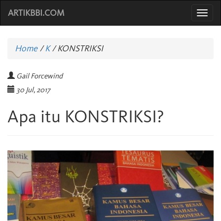
ARTIKBBI.COM
Togg
navi
Home
/
K
/
KONSTRIKSI
Gail Forcewind
30 Jul, 2017
Apa itu KONSTRIKSI?