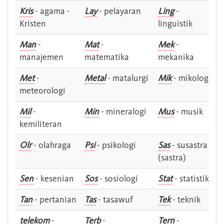
Kris
- agama -
Lay
- pelayaran
Ling
-
Kristen
linguistik
Man
-
Mat
-
Mek
-
manajemen
matematika
mekanika
Met
-
Metal
- matalurgi
Mik
- mikologi
meteorologi
Mil
-
Min
- mineralogi
Mus
- musik
kemiliteran
Olr
- olahraga
Psi
- psikologi
Sas
- susastra -
(sastra)
Sen
- kesenian
Sos
- sosiologi
Stat
- statistik
Tan
- pertanian
Tas
- tasawuf
Tek
- teknik
telekom
-
Terb
-
Tern
-