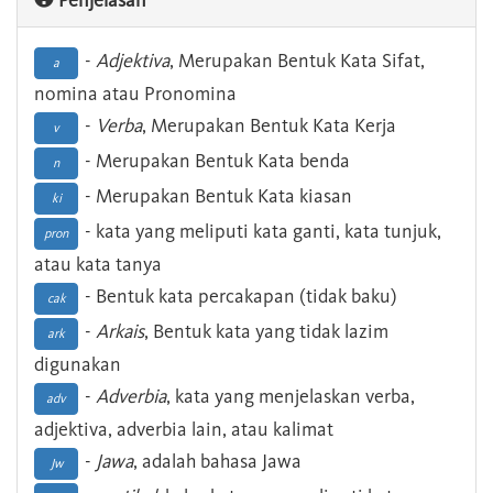
Penjelasan
-
Adjektiva
, Merupakan Bentuk Kata Sifat,
a
nomina atau Pronomina
-
Verba
, Merupakan Bentuk Kata Kerja
v
- Merupakan Bentuk Kata benda
n
- Merupakan Bentuk Kata kiasan
ki
- kata yang meliputi kata ganti, kata tunjuk,
pron
atau kata tanya
- Bentuk kata percakapan (tidak baku)
cak
-
Arkais
, Bentuk kata yang tidak lazim
ark
digunakan
-
Adverbia
, kata yang menjelaskan verba,
adv
adjektiva, adverbia lain, atau kalimat
-
Jawa
, adalah bahasa Jawa
Jw