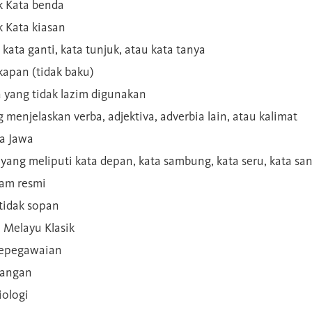
 Kata benda
 Kata kiasan
 kata ganti, kata tunjuk, atau kata tanya
kapan (tidak baku)
a yang tidak lazim digunakan
g menjelaskan verba, adjektiva, adverbia lain, atau kalimat
sa Jawa
a yang meliputi kata depan, kata sambung, kata seru, kata s
gam resmi
 tidak sopan
n Melayu Klasik
 kepegawaian
ilangan
iologi