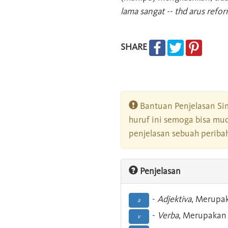
lama sangat -- thd arus refor
SHARE
Bantuan Penjelasan Sim
huruf ini semoga bisa mu
penjelasan sebuah peribah
Penjelasan
-
Adjektiva
, Merupa
a
-
Verba
, Merupakan 
v