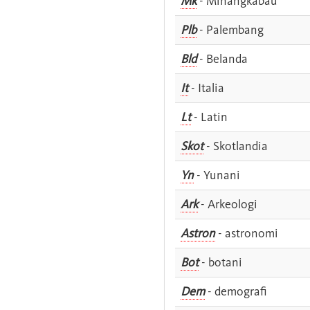
Mk
- Minangkabau
Plb
- Palembang
Bld
- Belanda
It
- Italia
Lt
- Latin
Skot
- Skotlandia
Yn
- Yunani
Ark
- Arkeologi
Astron
- astronomi
Bot
- botani
Dem
- demografi