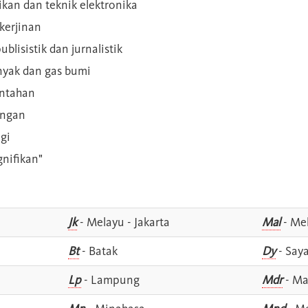
rikan dan teknik elektronika
kerjinan
blisistik dan jurnalistik
inyak dan gas bumi
intahan
angan
gi
gnifikan"
Jk
- Melayu - Jakarta
Mal
- Mel
Bt
- Batak
Dy
- Say
Lp
- Lampung
Mdr
- Ma