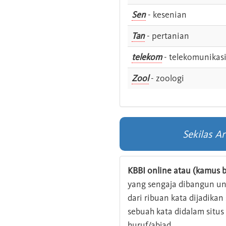
Sen
- kesenian
Tan
- pertanian
telekom
- telekomunikas
Zool
- zoologi
Sekilas A
KBBI online atau (kamus b
yang sengaja dibangun u
dari ribuan kata dijadika
sebuah kata didalam situ
huruf/abjad.