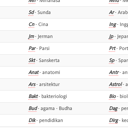
Mn
- Minahasa
Mnd
- M
Sd
- Sunda
Ar
- Arab
Cn
- Cina
Ing
- Ing
Jm
- Jerman
Jp
- Jepa
Par
- Parsi
Prt
- Por
Skt
- Sanskerta
Sp
- Spa
Anat
- anatomi
Antr
- an
Ars
- arsitektur
Astrol
- a
Bakt
- bakteriologi
Bio
- bio
Bud
- agama - Budha
Dag
- pe
Dik
- pendidikan
Dirg
- ke