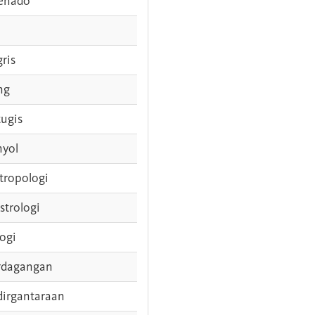
enado
gris
ng
tugis
nyol
tropologi
strologi
logi
rdagangan
dirgantaraan