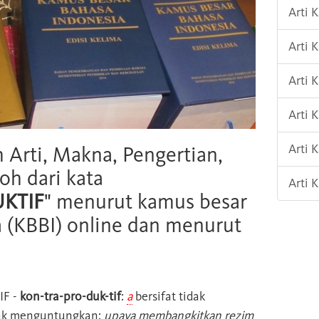
Arti 
Arti 
Arti 
Arti 
Arti
h Arti, Makna, Pengertian,
oh dari kata
Arti
KTIF
" menurut kamus besar
 (KBBI) online dan menurut
IF
-
kon-tra-pro-duk-tif
:
a
bersifat tidak
dak menguntungkan:
upaya membangkitkan rezim