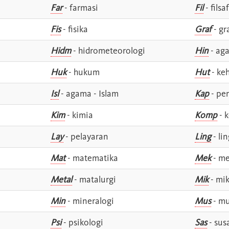
Far
- farmasi
Fil
- filsa
Fis
- fisika
Graf
- gr
Hidm
- hidrometeorologi
Hin
- ag
Huk
- hukum
Hut
- ke
Isl
- agama - Islam
Kap
- pe
Kim
- kimia
Komp
- 
Lay
- pelayaran
Ling
- lin
Mat
- matematika
Mek
- me
Metal
- matalurgi
Mik
- mik
Min
- mineralogi
Mus
- mu
Psi
- psikologi
Sas
- susa