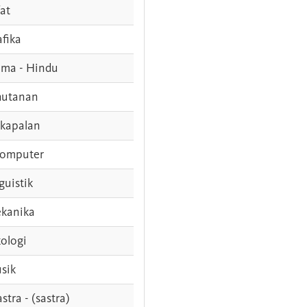
fat
afika
ama - Hindu
hutanan
rkapalan
komputer
guistik
kanika
ologi
sik
stra - (sastra)