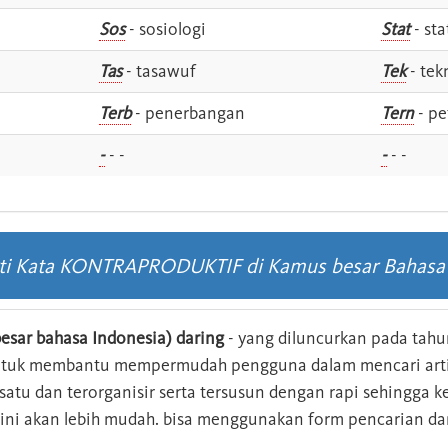
Sos
- sosiologi
Stat
- sta
Tas
- tasawuf
Tek
- tek
i
Terb
- penerbangan
Tern
- pe
-
- -
-
- -
rti Kata KONTRAPRODUKTIF di Kamus besar Bahasa
esar bahasa Indonesia) daring
- yang diluncurkan pada tahun
ntuk membantu mempermudah pengguna dalam mencari arti 
n satu dan terorganisir serta tersusun dengan rapi sehingga
s ini akan lebih mudah. bisa menggunakan form pencarian da