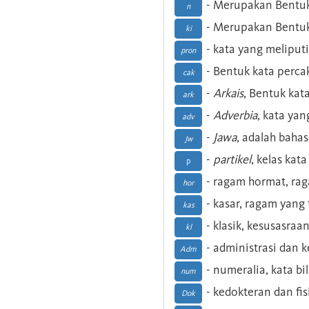
- Merupakan Bentuk
n
- Merupakan Bentuk
ki
- kata yang meliputi
pron
- Bentuk kata perca
cak
-
Arkais
, Bentuk kat
ark
-
Adverbia
, kata yan
adv
-
Jawa
, adalah baha
Jw
-
partikel
, kelas kat
p
- ragam hormat, ra
hor
- kasar, ragam yang
kas
- klasik, kesusasraa
kl
- administrasi dan
Adm
- numeralia, kata b
num
- kedokteran dan fis
Dok