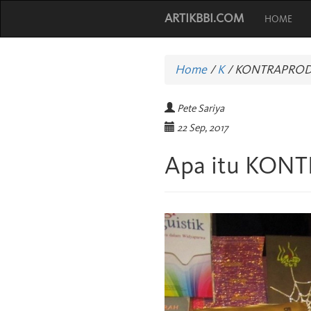
ARTIKBBI.COM
HOME
Home
/
K
/
KONTRAPROD
Pete Sariya
22 Sep, 2017
Apa itu KON