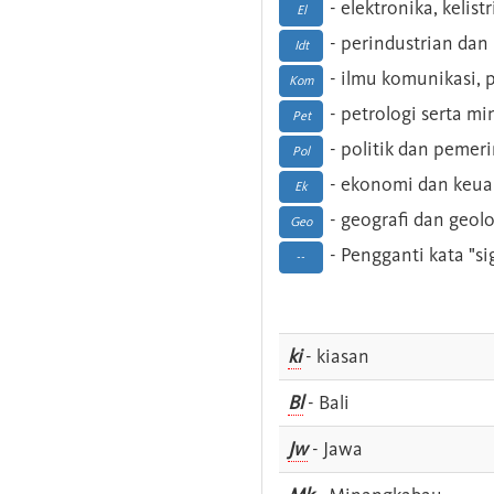
- elektronika, kelist
El
- perindustrian dan 
Idt
- ilmu komunikasi, pu
Kom
- petrologi serta m
Pet
- politik dan pemer
Pol
- ekonomi dan keu
Ek
- geografi dan geolo
Geo
- Pengganti kata "si
--
ki
- kiasan
Bl
- Bali
Jw
- Jawa