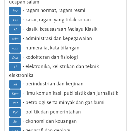
ucapan salam
- ragam hormat, ragam resmi
hor
- kasar, ragam yang tidak sopan
kas
- klasik, kesusasraan Melayu Klasik
kl
- administrasi dan kepegawaian
Adm
- numeralia, kata bilangan
num
- kedokteran dan fisiologi
Dok
- elektronika, kelistrikan dan teknik
El
elektronika
- perindustrian dan kerjinan
Idt
- ilmu komunikasi, publisistik dan jurnalistik
Kom
- petrologi serta minyak dan gas bumi
Pet
- politik dan pemerintahan
Pol
- ekonomi dan keuangan
Ek
- geografi dan geologi