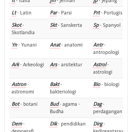
It
- Italia
Jm
- Jerman
Jp
- Jepang
Lt
- Latin
Par
- Parsi
Prt
- Portugis
Skot
-
Skt
- Sanskerta
Sp
- Spanyol
Skotlandia
Yn
- Yunani
Anat
- anatomi
Antr
-
antropologi
Ark
- Arkeologi
Ars
- arsitektur
Astrol
-
astrologi
Astron
-
Bakt
-
Bio
- biologi
astronomi
bakteriologi
Bot
- botani
Bud
- agama -
Dag
-
Budha
perdagangan
Dem
-
Dik
- pendidikan
Dirg
-
demografi
kedirgantaraan