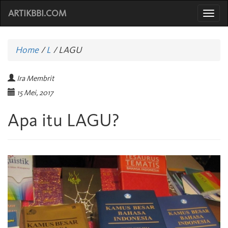
ARTIKBBI.COM
Togg
navi
Home
/
L
/
LAGU
Ira Membrit
15 Mei, 2017
Apa itu LAGU?