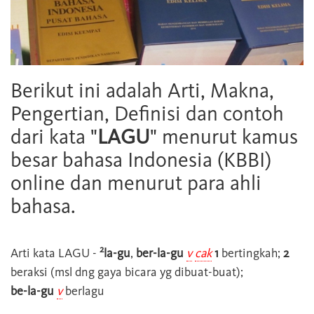
Berikut ini adalah Arti, Makna,
Pengertian, Definisi dan contoh
dari kata "
LAGU
" menurut kamus
besar bahasa Indonesia (KBBI)
online dan menurut para ahli
bahasa.
2
Arti kata
LAGU
-
la-gu
,
ber-la-gu
v
cak
1
bertingkah;
2
beraksi (msl dng gaya bicara yg dibuat-buat);
be-la-gu
v
berlagu