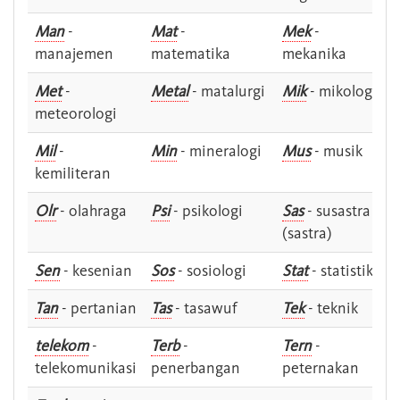
Man
-
Mat
-
Mek
-
manajemen
matematika
mekanika
Met
-
Metal
- matalurgi
Mik
- mikologi
meteorologi
Mil
-
Min
- mineralogi
Mus
- musik
kemiliteran
Olr
- olahraga
Psi
- psikologi
Sas
- susastra -
(sastra)
Sen
- kesenian
Sos
- sosiologi
Stat
- statistik
Tan
- pertanian
Tas
- tasawuf
Tek
- teknik
telekom
-
Terb
-
Tern
-
telekomunikasi
penerbangan
peternakan