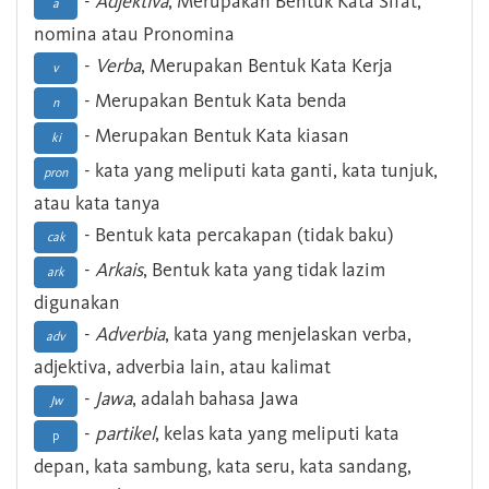
-
Adjektiva
, Merupakan Bentuk Kata Sifat,
a
nomina atau Pronomina
-
Verba
, Merupakan Bentuk Kata Kerja
v
- Merupakan Bentuk Kata benda
n
- Merupakan Bentuk Kata kiasan
ki
- kata yang meliputi kata ganti, kata tunjuk,
pron
atau kata tanya
- Bentuk kata percakapan (tidak baku)
cak
-
Arkais
, Bentuk kata yang tidak lazim
ark
digunakan
-
Adverbia
, kata yang menjelaskan verba,
adv
adjektiva, adverbia lain, atau kalimat
-
Jawa
, adalah bahasa Jawa
Jw
-
partikel
, kelas kata yang meliputi kata
p
depan, kata sambung, kata seru, kata sandang,