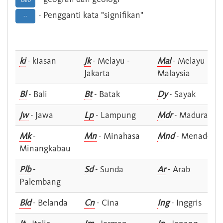
Geo
- Pengganti kata "signifikan"
--
ki
- kiasan
Jk
- Melayu -
Mal
- Melayu -
Jakarta
Malaysia
Bl
- Bali
Bt
- Batak
Dy
- Sayak
Jw
- Jawa
Lp
- Lampung
Mdr
- Madura
Mk
-
Mn
- Minahasa
Mnd
- Menado
Minangkabau
Plb
-
Sd
- Sunda
Ar
- Arab
Palembang
Bld
- Belanda
Cn
- Cina
Ing
- Inggris