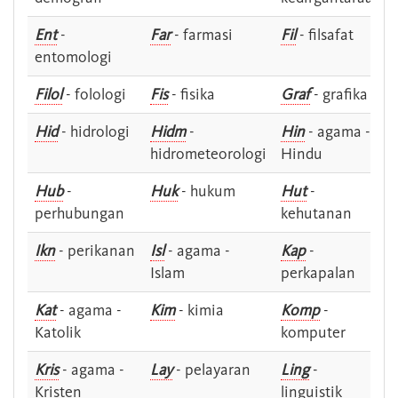
Ent
-
Far
- farmasi
Fil
- filsafat
entomologi
Filol
- folologi
Fis
- fisika
Graf
- grafika
Hid
- hidrologi
Hidm
-
Hin
- agama -
hidrometeorologi
Hindu
Hub
-
Huk
- hukum
Hut
-
perhubungan
kehutanan
Ikn
- perikanan
Isl
- agama -
Kap
-
Islam
perkapalan
Kat
- agama -
Kim
- kimia
Komp
-
Katolik
komputer
Kris
- agama -
Lay
- pelayaran
Ling
-
Kristen
linguistik