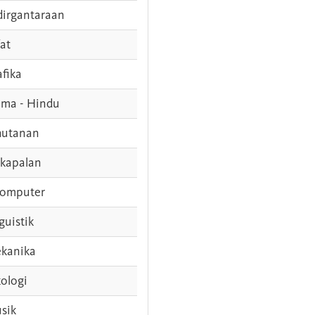
dirgantaraan
fat
afika
ama - Hindu
hutanan
rkapalan
komputer
guistik
kanika
ologi
sik