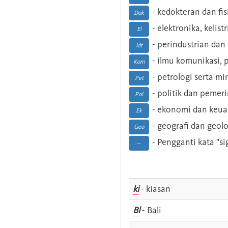
- kedokteran dan fis
Dok
- elektronika, kelist
El
- perindustrian dan 
Idt
- ilmu komunikasi, pu
Kom
- petrologi serta m
Pet
- politik dan pemer
Pol
- ekonomi dan keu
Ek
- geografi dan geolo
Geo
- Pengganti kata "si
--
ki
- kiasan
Bl
- Bali