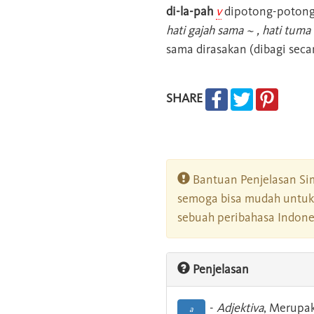
di-la-pah
v
dipotong-potong
hati gajah sama ~ , hati tum
sama dirasakan (dibagi secar
SHARE
Bantuan Penjelasan Sim
semoga bisa mudah untuk 
sebuah peribahasa Indonesi
Penjelasan
-
Adjektiva
, Merupa
a