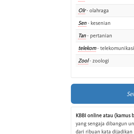
Olr
- olahraga
Sen
- kesenian
Tan
- pertanian
telekom
- telekomunikas
Zool
- zoologi
Se
KBBI online atau (kamus b
yang sengaja dibangun u
dari ribuan kata dijadika