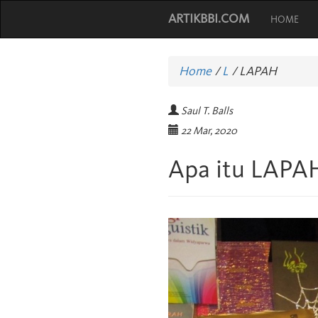
ARTIKBBI.COM
HOME
Home
/
L
/
LAPAH
Saul T. Balls
22 Mar, 2020
Apa itu LAPA