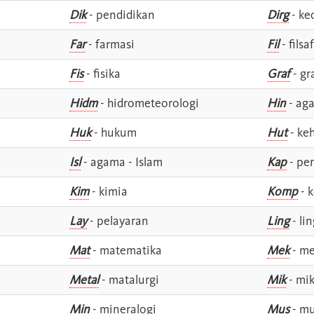
Dik
- pendidikan
Dirg
- ke
Far
- farmasi
Fil
- filsa
Fis
- fisika
Graf
- gr
Hidm
- hidrometeorologi
Hin
- ag
Huk
- hukum
Hut
- ke
Isl
- agama - Islam
Kap
- pe
Kim
- kimia
Komp
- 
Lay
- pelayaran
Ling
- lin
Mat
- matematika
Mek
- me
Metal
- matalurgi
Mik
- mik
Min
- mineralogi
Mus
- mu