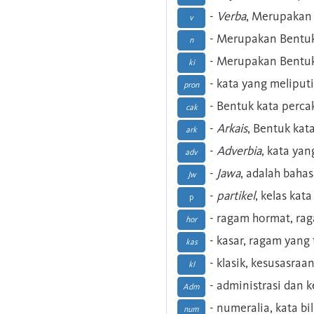
-
Verba
, Merupakan 
v
- Merupakan Bentuk
n
- Merupakan Bentuk
ki
- kata yang meliputi
pron
- Bentuk kata perca
cak
-
Arkais
, Bentuk kat
ark
-
Adverbia
, kata yan
adv
-
Jawa
, adalah baha
Jw
-
partikel
, kelas kat
p
- ragam hormat, ra
hor
- kasar, ragam yang
kas
- klasik, kesusasraa
kl
- administrasi dan
Adm
- numeralia, kata b
num