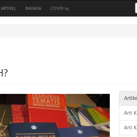
ARTIKEL
BAHASA
COVID-19
H?
Artike
Arti
Arti 