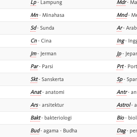
Lp
- Lampung
Mdr
- Ma
Mn
- Minahasa
Mnd
- M
Sd
- Sunda
Ar
- Arab
Cn
- Cina
Ing
- Ing
Jm
- Jerman
Jp
- Jepa
Par
- Parsi
Prt
- Por
Skt
- Sanskerta
Sp
- Spa
Anat
- anatomi
Antr
- an
Ars
- arsitektur
Astrol
- a
Bakt
- bakteriologi
Bio
- bio
Bud
- agama - Budha
Dag
- pe