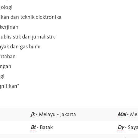
iologi
rikan dan teknik elektronika
kerjinan
blisistik dan jurnalistik
inyak dan gas bumi
intahan
angan
gi
gnifikan"
Jk
- Melayu - Jakarta
Mal
- Mel
Bt
- Batak
Dy
- Say