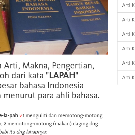
Arti 
Arti 
Arti
Arti 
Arti 
h Arti, Makna, Pengertian,
oh dari kata "
LAPAH
"
Arti 
esar bahasa Indonesia
n menurut para ahli bahasa.
-la-pah
v
1
menguliti dan memotong-motong
h;
2
memotong-motong (makan) daging dng
babi itu dng lahapnya;