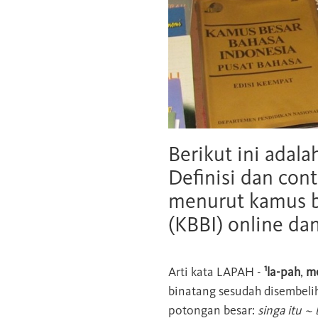
Berikut ini adala
Definisi dan cont
menurut kamus b
(KBBI) online da
1
Arti kata
LAPAH
-
la-pah
,
me
binatang sesudah disembeli
potongan besar:
singa itu ~ 