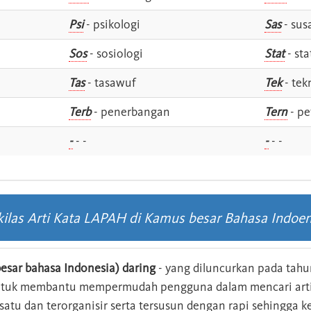
Psi
- psikologi
Sas
- susa
Sos
- sosiologi
Stat
- sta
Tas
- tasawuf
Tek
- tek
i
Terb
- penerbangan
Tern
- pe
-
- -
-
- -
kilas Arti Kata LAPAH di Kamus besar Bahasa Indoen
esar bahasa Indonesia) daring
- yang diluncurkan pada tahun
ntuk membantu mempermudah pengguna dalam mencari arti 
n satu dan terorganisir serta tersusun dengan rapi sehingga