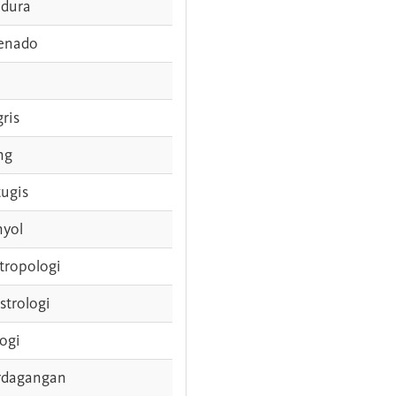
dura
enado
gris
ng
tugis
nyol
tropologi
strologi
logi
rdagangan