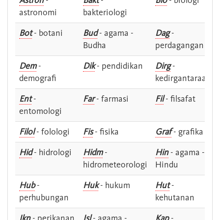
Astron
-
Bakt
-
Bio
- biologi
astronomi
bakteriologi
Bot
- botani
Bud
- agama -
Dag
-
Budha
perdagangan
Dem
-
Dik
- pendidikan
Dirg
-
demografi
kedirgantaraan
Ent
-
Far
- farmasi
Fil
- filsafat
entomologi
Filol
- folologi
Fis
- fisika
Graf
- grafika
Hid
- hidrologi
Hidm
-
Hin
- agama -
hidrometeorologi
Hindu
Hub
-
Huk
- hukum
Hut
-
perhubungan
kehutanan
Ikn
- perikanan
Isl
- agama -
Kap
-