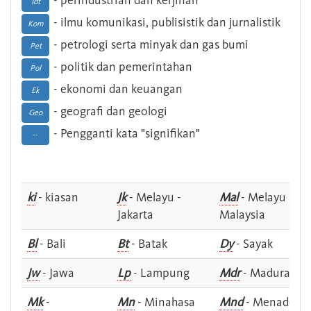
- perindustrian dan kerjinan
Idt
- ilmu komunikasi, publisistik dan jurnalistik
Kom
- petrologi serta minyak dan gas bumi
Pet
- politik dan pemerintahan
Pol
- ekonomi dan keuangan
Ek
- geografi dan geologi
Geo
- Pengganti kata "signifikan"
--
ki
- kiasan
Jk
- Melayu -
Mal
- Melayu -
Jakarta
Malaysia
Bl
- Bali
Bt
- Batak
Dy
- Sayak
Jw
- Jawa
Lp
- Lampung
Mdr
- Madura
Mk
-
Mn
- Minahasa
Mnd
- Menado