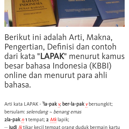
Berikut ini adalah Arti, Makna,
Pengertian, Definisi dan contoh
dari kata "
LAPAK
" menurut kamus
besar bahasa Indonesia (KBBI)
online dan menurut para ahli
bahasa.
1
Arti kata
LAPAK
-
la-pak
v
,
ber-la-pak
v
bersungkit;
bersulam:
selendang ~ benang emas
2la-pak
n
1
tempat;
2
Mk
lapik;
--
judi
Jk
tikar kecil tempat orang duduk bermain kartu