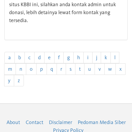
situs KBBI ini, silahkan anda kontak admin untuk
donasi, lebih detainya lewat form kontak yang
tersedia.
a
b
c
d
e
f
g
h
i
j
k
l
m
n
o
p
q
r
s
t
u
v
w
x
y
z
About
Contact
Disclaimer
Pedoman Media Siber
Privacy Policy