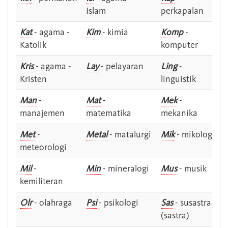
Islam
perkapalan
Kat
- agama -
Kim
- kimia
Komp
-
Katolik
komputer
Kris
- agama -
Lay
- pelayaran
Ling
-
Kristen
linguistik
Man
-
Mat
-
Mek
-
manajemen
matematika
mekanika
Met
-
Metal
- matalurgi
Mik
- mikologi
meteorologi
Mil
-
Min
- mineralogi
Mus
- musik
kemiliteran
Olr
- olahraga
Psi
- psikologi
Sas
- susastra -
(sastra)