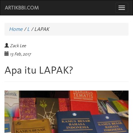
ARTIKBBI.COM
Togg
navi
Home
/
L
/
LAPAK
Zack Lee
13 Feb, 2017
Apa itu LAPAK?