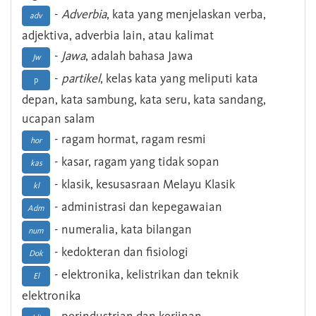
-
Adverbia
, kata yang menjelaskan verba,
adv
adjektiva, adverbia lain, atau kalimat
-
Jawa
, adalah bahasa Jawa
Jw
-
partikel
, kelas kata yang meliputi kata
p
depan, kata sambung, kata seru, kata sandang,
ucapan salam
- ragam hormat, ragam resmi
hor
- kasar, ragam yang tidak sopan
kas
- klasik, kesusasraan Melayu Klasik
kl
- administrasi dan kepegawaian
Adm
- numeralia, kata bilangan
num
- kedokteran dan fisiologi
Dok
- elektronika, kelistrikan dan teknik
El
elektronika