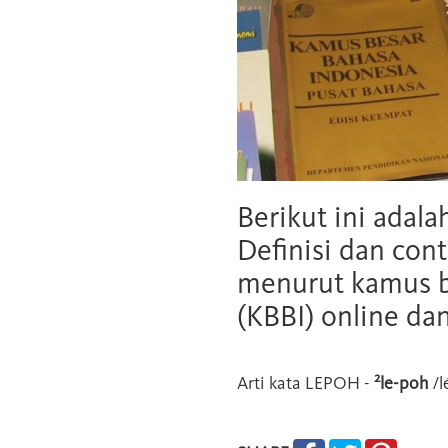
Berikut ini adala
Definisi dan cont
menurut kamus b
(KBBI) online da
2
Arti kata
LEPOH
-
le-poh
/l