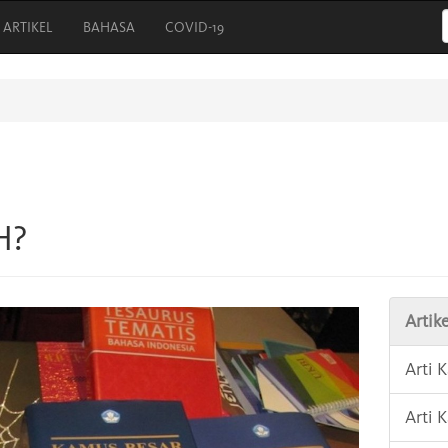
ARTIKEL
BAHASA
COVID-19
H?
Artike
Arti 
Arti