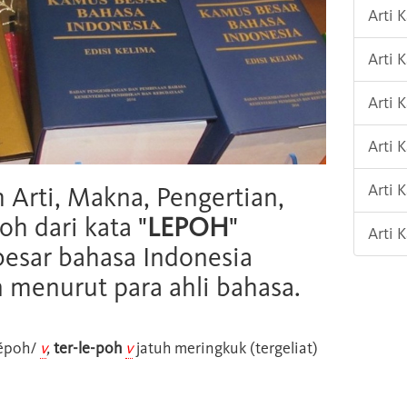
Arti 
Arti 
Arti
Arti 
Arti 
h Arti, Makna, Pengertian,
oh dari kata "
LEPOH
"
Arti 
esar bahasa Indonesia
n menurut para ahli bahasa.
époh/
v
,
ter-le-poh
v
jatuh meringkuk (tergeliat)