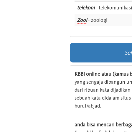
telekom
- telekomunikas
Zool
- zoologi
Se
KBBI online atau (kamus b
yang sengaja dibangun u
dari ribuan kata dijadika
sebuah kata didalam situ
huruf/abjad.
anda bisa mencari berbag