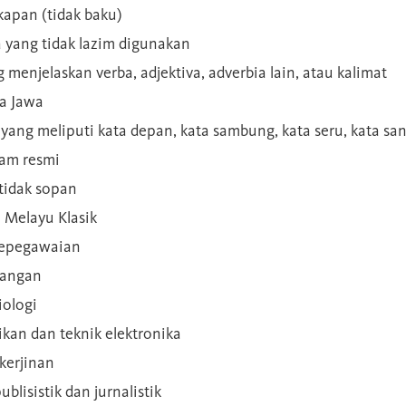
kapan (tidak baku)
a yang tidak lazim digunakan
g menjelaskan verba, adjektiva, adverbia lain, atau kalimat
sa Jawa
a yang meliputi kata depan, kata sambung, kata seru, kata s
gam resmi
 tidak sopan
n Melayu Klasik
 kepegawaian
ilangan
iologi
rikan dan teknik elektronika
kerjinan
blisistik dan jurnalistik