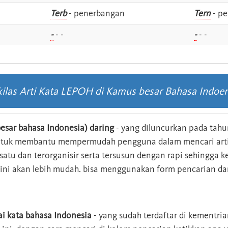
i
Terb
- penerbangan
Tern
- pe
-
- -
-
- -
kilas Arti Kata LEPOH di Kamus besar Bahasa Indoen
esar bahasa Indonesia) daring
- yang diluncurkan pada tahun
ntuk membantu mempermudah pengguna dalam mencari arti 
n satu dan terorganisir serta tersusun dengan rapi sehingga
s ini akan lebih mudah. bisa menggunakan form pencarian da
ai kata bahasa Indonesia
- yang sudah terdaftar di kementri