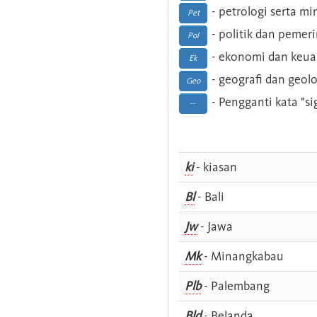
- petrologi serta m
Pet
- politik dan pemer
Pol
- ekonomi dan keu
Ek
- geografi dan geolo
Geo
- Pengganti kata "si
--
ki
- kiasan
Bl
- Bali
Jw
- Jawa
Mk
- Minangkabau
Plb
- Palembang
Bld
- Belanda