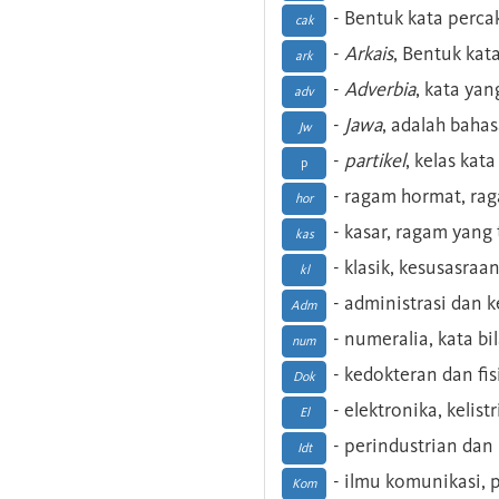
- Bentuk kata perca
cak
-
Arkais
, Bentuk kat
ark
-
Adverbia
, kata yan
adv
-
Jawa
, adalah baha
Jw
-
partikel
, kelas kat
p
- ragam hormat, ra
hor
- kasar, ragam yang
kas
- klasik, kesusasraa
kl
- administrasi dan
Adm
- numeralia, kata b
num
- kedokteran dan fis
Dok
- elektronika, kelist
El
- perindustrian dan 
Idt
- ilmu komunikasi, pu
Kom