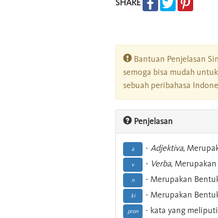
SHARE
Bantuan Penjelasan Sim
semoga bisa mudah untuk 
sebuah peribahasa Indonesi
Penjelasan
-
Adjektiva
, Merupa
a
-
Verba
, Merupakan 
v
- Merupakan Bentuk
n
- Merupakan Bentuk
ki
- kata yang meliputi
pron