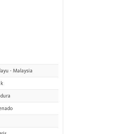
ayu - Malaysia
ak
dura
enado
gris