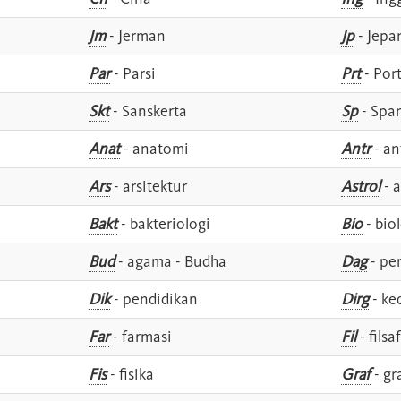
Jm
- Jerman
Jp
- Jepa
Par
- Parsi
Prt
- Por
Skt
- Sanskerta
Sp
- Spa
Anat
- anatomi
Antr
- an
Ars
- arsitektur
Astrol
- a
Bakt
- bakteriologi
Bio
- bio
Bud
- agama - Budha
Dag
- pe
Dik
- pendidikan
Dirg
- ke
Far
- farmasi
Fil
- filsa
Fis
- fisika
Graf
- gr