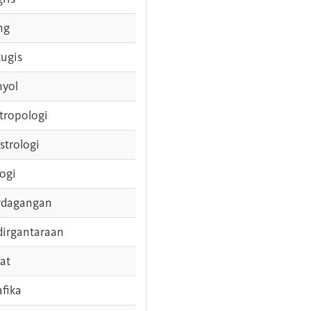
ng
tugis
nyol
tropologi
strologi
logi
rdagangan
dirgantaraan
fat
afika