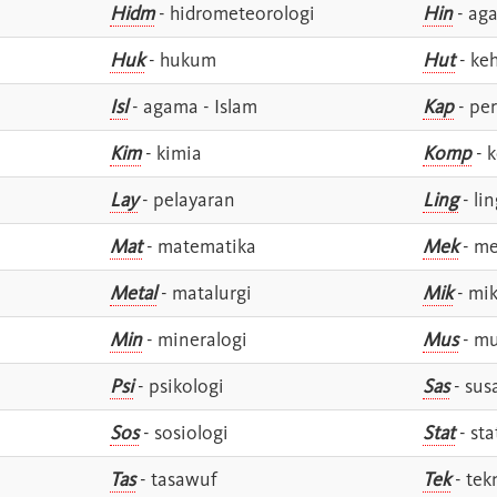
Hidm
- hidrometeorologi
Hin
- ag
Huk
- hukum
Hut
- ke
Isl
- agama - Islam
Kap
- pe
Kim
- kimia
Komp
- 
Lay
- pelayaran
Ling
- lin
Mat
- matematika
Mek
- me
Metal
- matalurgi
Mik
- mik
Min
- mineralogi
Mus
- mu
Psi
- psikologi
Sas
- susa
Sos
- sosiologi
Stat
- sta
Tas
- tasawuf
Tek
- tek