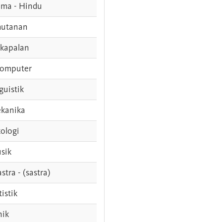
ama - Hindu
hutanan
rkapalan
komputer
guistik
kanika
ologi
sik
stra - (sastra)
tistik
nik