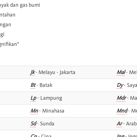
inyak dan gas bumi
intahan
angan
gi
gnifikan"
Jk
- Melayu - Jakarta
Mal
- Mel
Bt
- Batak
Dy
- Say
Lp
- Lampung
Mdr
- Ma
Mn
- Minahasa
Mnd
- M
Sd
- Sunda
Ar
- Arab
Cn
- Cina
Ing
- Ing