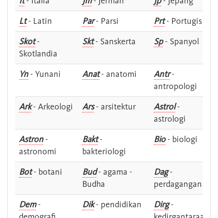
It
- Italia
Jm
- Jerman
Jp
- Jepang
Lt
- Latin
Par
- Parsi
Prt
- Portugis
Skot
-
Skt
- Sanskerta
Sp
- Spanyol
Skotlandia
Yn
- Yunani
Anat
- anatomi
Antr
-
antropologi
Ark
- Arkeologi
Ars
- arsitektur
Astrol
-
astrologi
Astron
-
Bakt
-
Bio
- biologi
astronomi
bakteriologi
Bot
- botani
Bud
- agama -
Dag
-
Budha
perdagangan
Dem
-
Dik
- pendidikan
Dirg
-
demografi
kedirgantaraan