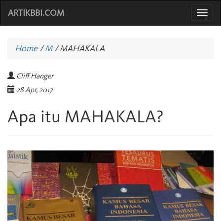
ARTIKBBI.COM
Togg
navi
Home
/
M
/
MAHAKALA
Cliff Hanger
28 Apr, 2017
Apa itu MAHAKALA?