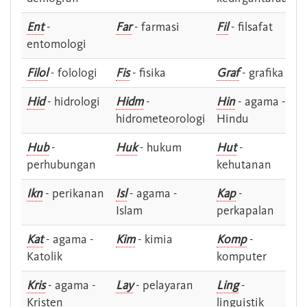
Ent
-
Far
- farmasi
Fil
- filsafat
entomologi
Filol
- folologi
Fis
- fisika
Graf
- grafika
Hid
- hidrologi
Hidm
-
Hin
- agama -
hidrometeorologi
Hindu
Hub
-
Huk
- hukum
Hut
-
perhubungan
kehutanan
Ikn
- perikanan
Isl
- agama -
Kap
-
Islam
perkapalan
Kat
- agama -
Kim
- kimia
Komp
-
Katolik
komputer
Kris
- agama -
Lay
- pelayaran
Ling
-
Kristen
linguistik