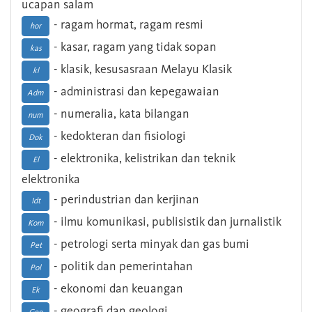
ucapan salam
- ragam hormat, ragam resmi
hor
- kasar, ragam yang tidak sopan
kas
- klasik, kesusasraan Melayu Klasik
kl
- administrasi dan kepegawaian
Adm
- numeralia, kata bilangan
num
- kedokteran dan fisiologi
Dok
- elektronika, kelistrikan dan teknik
El
elektronika
- perindustrian dan kerjinan
Idt
- ilmu komunikasi, publisistik dan jurnalistik
Kom
- petrologi serta minyak dan gas bumi
Pet
- politik dan pemerintahan
Pol
- ekonomi dan keuangan
Ek
- geografi dan geologi