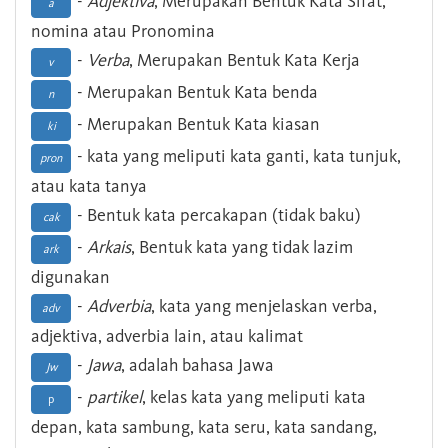
-
Adjektiva
, Merupakan Bentuk Kata Sifat,
a
nomina atau Pronomina
-
Verba
, Merupakan Bentuk Kata Kerja
v
- Merupakan Bentuk Kata benda
n
- Merupakan Bentuk Kata kiasan
ki
- kata yang meliputi kata ganti, kata tunjuk,
pron
atau kata tanya
- Bentuk kata percakapan (tidak baku)
cak
-
Arkais
, Bentuk kata yang tidak lazim
ark
digunakan
-
Adverbia
, kata yang menjelaskan verba,
adv
adjektiva, adverbia lain, atau kalimat
-
Jawa
, adalah bahasa Jawa
Jw
-
partikel
, kelas kata yang meliputi kata
p
depan, kata sambung, kata seru, kata sandang,