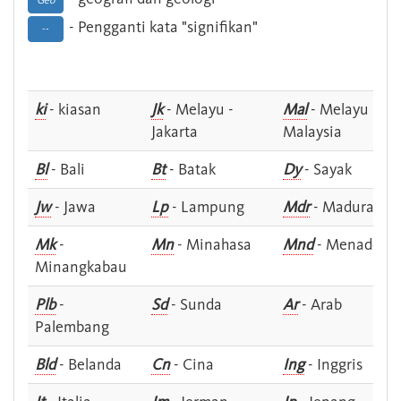
Geo
- Pengganti kata "signifikan"
--
ki
- kiasan
Jk
- Melayu -
Mal
- Melayu -
Jakarta
Malaysia
Bl
- Bali
Bt
- Batak
Dy
- Sayak
Jw
- Jawa
Lp
- Lampung
Mdr
- Madura
Mk
-
Mn
- Minahasa
Mnd
- Menado
Minangkabau
Plb
-
Sd
- Sunda
Ar
- Arab
Palembang
Bld
- Belanda
Cn
- Cina
Ing
- Inggris