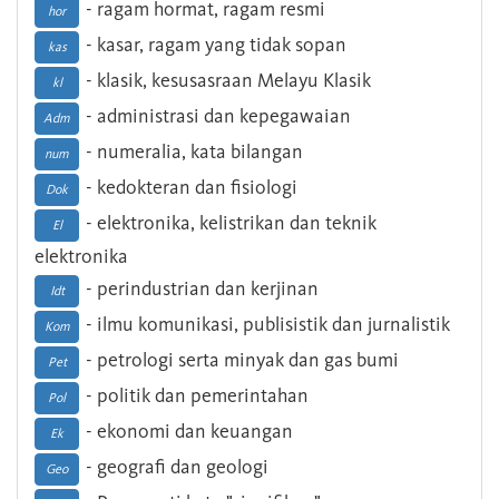
- ragam hormat, ragam resmi
hor
- kasar, ragam yang tidak sopan
kas
- klasik, kesusasraan Melayu Klasik
kl
- administrasi dan kepegawaian
Adm
- numeralia, kata bilangan
num
- kedokteran dan fisiologi
Dok
- elektronika, kelistrikan dan teknik
El
elektronika
- perindustrian dan kerjinan
Idt
- ilmu komunikasi, publisistik dan jurnalistik
Kom
- petrologi serta minyak dan gas bumi
Pet
- politik dan pemerintahan
Pol
- ekonomi dan keuangan
Ek
- geografi dan geologi
Geo