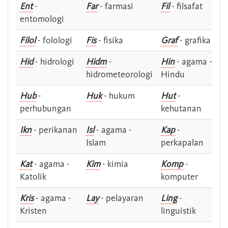
Ent
-
Far
- farmasi
Fil
- filsafat
entomologi
Filol
- folologi
Fis
- fisika
Graf
- grafika
Hid
- hidrologi
Hidm
-
Hin
- agama -
hidrometeorologi
Hindu
Hub
-
Huk
- hukum
Hut
-
perhubungan
kehutanan
Ikn
- perikanan
Isl
- agama -
Kap
-
Islam
perkapalan
Kat
- agama -
Kim
- kimia
Komp
-
Katolik
komputer
Kris
- agama -
Lay
- pelayaran
Ling
-
Kristen
linguistik