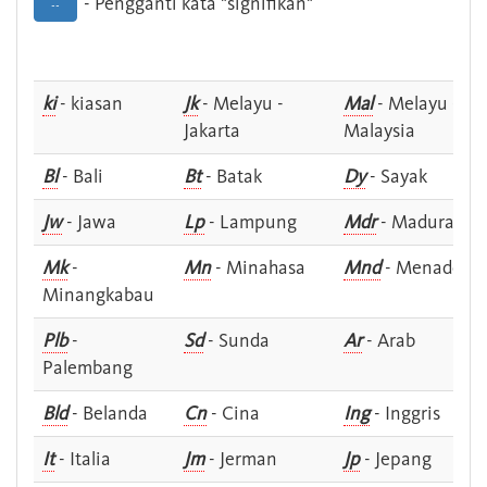
- Pengganti kata "signifikan"
--
ki
- kiasan
Jk
- Melayu -
Mal
- Melayu -
Jakarta
Malaysia
Bl
- Bali
Bt
- Batak
Dy
- Sayak
Jw
- Jawa
Lp
- Lampung
Mdr
- Madura
Mk
-
Mn
- Minahasa
Mnd
- Menado
Minangkabau
Plb
-
Sd
- Sunda
Ar
- Arab
Palembang
Bld
- Belanda
Cn
- Cina
Ing
- Inggris
It
- Italia
Jm
- Jerman
Jp
- Jepang