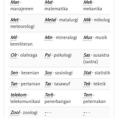
Man
-
Mat
-
Mek
-
manajemen
matematika
mekanika
Met
-
Metal
- matalurgi
Mik
- mikologi
meteorologi
Mil
-
Min
- mineralogi
Mus
- musik
kemiliteran
Olr
- olahraga
Psi
- psikologi
Sas
- susastra -
(sastra)
Sen
- kesenian
Sos
- sosiologi
Stat
- statistik
Tan
- pertanian
Tas
- tasawuf
Tek
- teknik
telekom
-
Terb
-
Tern
-
telekomunikasi
penerbangan
peternakan
Zool
- zoologi
-
- -
-
- -