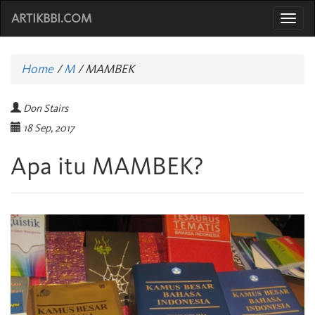
ARTIKBBI.COM
Togg
navi
Home
/
M
/
MAMBEK
Don Stairs
18 Sep, 2017
Apa itu MAMBEK?