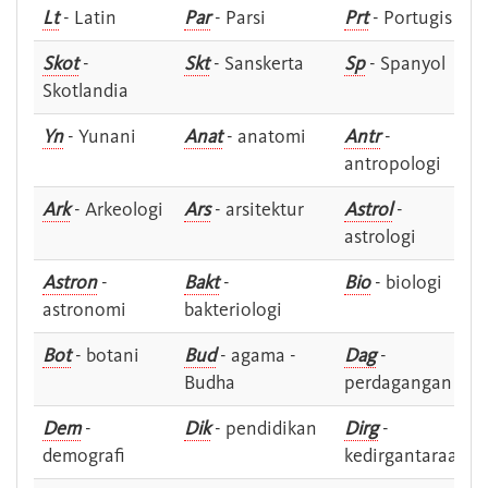
Lt
- Latin
Par
- Parsi
Prt
- Portugis
Skot
-
Skt
- Sanskerta
Sp
- Spanyol
Skotlandia
Yn
- Yunani
Anat
- anatomi
Antr
-
antropologi
Ark
- Arkeologi
Ars
- arsitektur
Astrol
-
astrologi
Astron
-
Bakt
-
Bio
- biologi
astronomi
bakteriologi
Bot
- botani
Bud
- agama -
Dag
-
Budha
perdagangan
Dem
-
Dik
- pendidikan
Dirg
-
demografi
kedirgantaraan