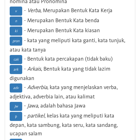
nomina atau Pronomina
-
Verba
, Merupakan Bentuk Kata Kerja
v
- Merupakan Bentuk Kata benda
n
- Merupakan Bentuk Kata kiasan
ki
- kata yang meliputi kata ganti, kata tunjuk,
pron
atau kata tanya
- Bentuk kata percakapan (tidak baku)
cak
-
Arkais
, Bentuk kata yang tidak lazim
ark
digunakan
-
Adverbia
, kata yang menjelaskan verba,
adv
adjektiva, adverbia lain, atau kalimat
-
Jawa
, adalah bahasa Jawa
Jw
-
partikel
, kelas kata yang meliputi kata
p
depan, kata sambung, kata seru, kata sandang,
ucapan salam