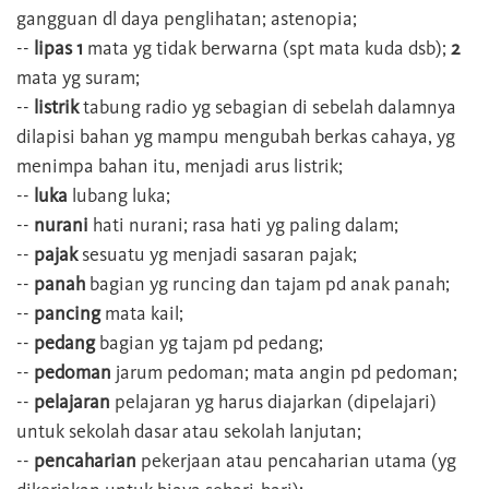
gangguan dl daya penglihatan; astenopia;
--
lipas 1
mata yg tidak berwarna (spt mata kuda dsb);
2
mata yg suram;
--
listrik
tabung radio yg sebagian di sebelah dalamnya
dilapisi bahan yg mampu mengubah berkas cahaya, yg
menimpa bahan itu, menjadi arus listrik;
--
luka
lubang luka;
--
nurani
hati nurani; rasa hati yg paling dalam;
--
pajak
sesuatu yg menjadi sasaran pajak;
--
panah
bagian yg runcing dan tajam pd anak panah;
--
pancing
mata kail;
--
pedang
bagian yg tajam pd pedang;
--
pedoman
jarum pedoman; mata angin pd pedoman;
--
pelajaran
pelajaran yg harus diajarkan (dipelajari)
untuk sekolah dasar atau sekolah lanjutan;
--
pencaharian
pekerjaan atau pencaharian utama (yg