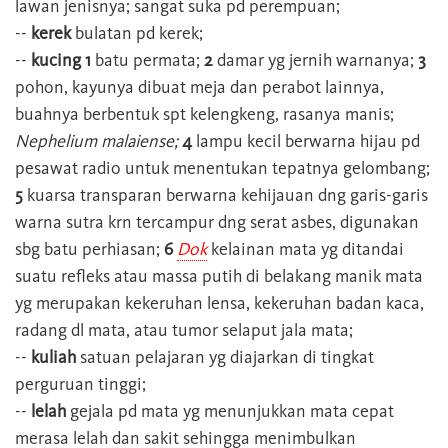
lawan jenisnya; sangat suka pd perempuan;
--
kerek
bulatan pd kerek;
--
kucing 1
batu permata;
2
damar yg jernih warnanya;
3
pohon, kayunya dibuat meja dan perabot lainnya,
buahnya berbentuk spt kelengkeng, rasanya manis;
Nephelium malaiense;
4
lampu kecil berwarna hijau pd
pesawat radio untuk menentukan tepatnya gelombang;
5
kuarsa transparan berwarna kehijauan dng garis-garis
warna sutra krn tercampur dng serat asbes, digunakan
sbg batu perhiasan;
6
Dok
kelainan mata yg ditandai
suatu refleks atau massa putih di belakang manik mata
yg merupakan kekeruhan lensa, kekeruhan badan kaca,
radang dl mata, atau tumor selaput jala mata;
--
kuliah
satuan pelajaran yg diajarkan di tingkat
perguruan tinggi;
--
lelah
gejala pd mata yg menunjukkan mata cepat
merasa lelah dan sakit sehingga menimbulkan