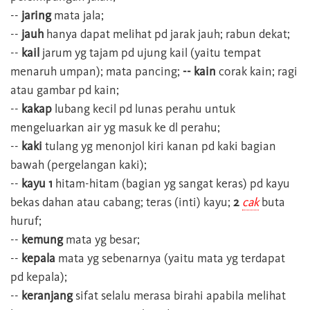
--
jaring
mata jala;
--
jauh
hanya dapat melihat pd jarak jauh; rabun dekat;
--
kail
jarum yg tajam pd ujung kail (yaitu tempat
menaruh umpan); mata pancing;
-- kain
corak kain; ragi
atau gambar pd kain;
--
kakap
lubang kecil pd lunas perahu untuk
mengeluarkan air yg masuk ke dl perahu;
--
kaki
tulang yg menonjol kiri kanan pd kaki bagian
bawah (pergelangan kaki);
--
kayu 1
hitam-hitam (bagian yg sangat keras) pd kayu
bekas dahan atau cabang; teras (inti) kayu;
2
cak
buta
huruf;
--
kemung
mata yg besar;
--
kepala
mata yg sebenarnya (yaitu mata yg terdapat
pd kepala);
--
keranjang
sifat selalu merasa birahi apabila melihat