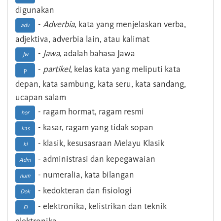
digunakan
-
Adverbia
, kata yang menjelaskan verba,
adv
adjektiva, adverbia lain, atau kalimat
-
Jawa
, adalah bahasa Jawa
Jw
-
partikel
, kelas kata yang meliputi kata
p
depan, kata sambung, kata seru, kata sandang,
ucapan salam
- ragam hormat, ragam resmi
hor
- kasar, ragam yang tidak sopan
kas
- klasik, kesusasraan Melayu Klasik
kl
- administrasi dan kepegawaian
Adm
- numeralia, kata bilangan
num
- kedokteran dan fisiologi
Dok
- elektronika, kelistrikan dan teknik
El