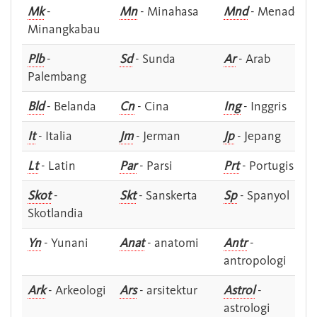
Mk
-
Mn
- Minahasa
Mnd
- Menado
Minangkabau
Plb
-
Sd
- Sunda
Ar
- Arab
Palembang
Bld
- Belanda
Cn
- Cina
Ing
- Inggris
It
- Italia
Jm
- Jerman
Jp
- Jepang
Lt
- Latin
Par
- Parsi
Prt
- Portugis
Skot
-
Skt
- Sanskerta
Sp
- Spanyol
Skotlandia
Yn
- Yunani
Anat
- anatomi
Antr
-
antropologi
Ark
- Arkeologi
Ars
- arsitektur
Astrol
-
astrologi