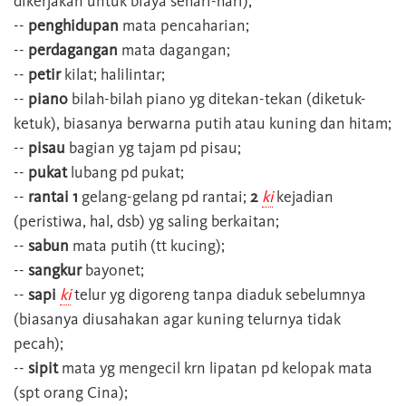
dikerjakan untuk biaya sehari-hari);
--
penghidupan
mata pencaharian;
--
perdagangan
mata dagangan;
--
petir
kilat; halilintar;
--
piano
bilah-bilah piano yg ditekan-tekan (diketuk-
ketuk), biasanya berwarna putih atau kuning dan hitam;
--
pisau
bagian yg tajam pd pisau;
--
pukat
lubang pd pukat;
--
rantai 1
gelang-gelang pd rantai;
2
ki
kejadian
(peristiwa, hal, dsb) yg saling berkaitan;
--
sabun
mata putih (tt kucing);
--
sangkur
bayonet;
--
sapi
ki
telur yg digoreng tanpa diaduk sebelumnya
(biasanya diusahakan agar kuning telurnya tidak
pecah);
--
sipit
mata yg mengecil krn lipatan pd kelopak mata
(spt orang Cina);