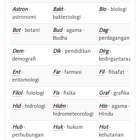
Astron
-
Bakt
-
Bio
- biologi
astronomi
bakteriologi
Bot
- botani
Bud
- agama -
Dag
-
Budha
perdagangan
Dem
-
Dik
- pendidikan
Dirg
-
demografi
kedirgantaraan
Ent
-
Far
- farmasi
Fil
- filsafat
entomologi
Filol
- folologi
Fis
- fisika
Graf
- grafika
Hid
- hidrologi
Hidm
-
Hin
- agama -
hidrometeorologi
Hindu
Hub
-
Huk
- hukum
Hut
-
perhubungan
kehutanan