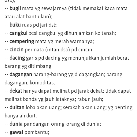
dsb);
--
bugil
mata yg sewajarnya (tidak memakai kaca mata
atau alat bantu lain);
--
buku
ruas pd jari dsb;
--
cangkul
besi cangkul yg dihunjamkan ke tanah;
--
cempering
mata yg merah warnanya;
--
cincin
permata (intan dsb) pd cincin;
--
dacing
garis pd dacing yg menunjukkan jumlah berat
barang yg ditimbang;
--
dagangan
barang-barang yg didagangkan; barang
dagangan; komoditas;
--
dekat
hanya dapat melihat pd jarak dekat; tidak dapat
melihat benda yg jauh letaknya; rabun jauh;
--
duitan
loba akan uang; serakah akan uang; yg penting
hanyalah duit;
--
dunia
pandangan orang-orang di dunia;
--
gawai
pembantu;