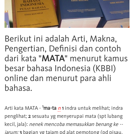
Berikut ini adalah Arti, Makna,
Pengertian, Definisi dan contoh
dari kata "
MATA
" menurut kamus
besar bahasa Indonesia (KBBI)
online dan menurut para ahli
bahasa.
1
Arti kata
MATA
-
ma-ta
n
1
indra untuk melihat; indra
penglihat;
2
sesuatu yg menyerupai mata (spt lubang
kecil, jala):
nenek mencoba memasukkan benang ke --
jarum;
3
bagian yg tajam pd alat pemotong (pd pisau,