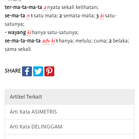
ter-ma-ta-ma-ta
a
nyata sekali kelihatan;
se-ma-ta
n
1
satu mata;
2
semata-mata;
3
ki
satu-
satunya;
- wayang
ki
hanya satu-satunya;
se-ma-ta-ma-ta
adv
ki
1
hanya; melulu; cuma;
2
belaka;
sama sekali
SHARE
Artikel Terkait
Arti Kata ASIMETRIS
Arti Kata DELINGGAM