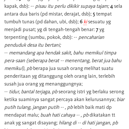
kapak, dsb): --
pisau itu perlu dikikir supaya tajam;
4
sela
antara dua baris (pd mistar, derajat, dsb);
5
tempat
tumbuh tunas (pd dahan, ubi, dsb);
6
ki
sesuatu yg
menjadi pusat; yg di tengah-tengah benar:
7
yg
terpenting (sumbu, pokok, dsb): --
pencaharian
penduduk desa itu bertani;
--
memandang apa hendak sakit, bahu memikul timpa
pera-saan (seberapa berat -- menentang, berat jua bahu
memikul), pb
berapa jua susah orang melihat suatu
penderitaan yg ditanggung oleh orang lain, terlebih
susah jua orang yg menanggungnya;
--
tidur, bantal terjaga, pb
seorang istri yg berlaku serong
ketika suaminya sangat percaya akan kelurusannya;
biar
putih tulang, jangan putih -- , pb
lebih baik mati dp
mendapat malu;
buah hati cahaya -- , pb
dikatakan tt
anak yg sangat disayang;
hilang di -- di hati jangan, pb