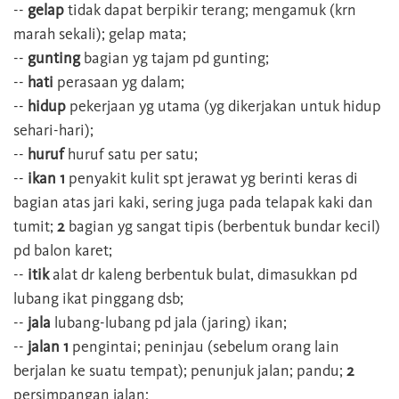
--
gelap
tidak dapat berpikir terang; mengamuk (krn
marah sekali); gelap mata;
--
gunting
bagian yg tajam pd gunting;
--
hati
perasaan yg dalam;
--
hidup
pekerjaan yg utama (yg dikerjakan untuk hidup
sehari-hari);
--
huruf
huruf satu per satu;
--
ikan 1
penyakit kulit spt jerawat yg berinti keras di
bagian atas jari kaki, sering juga pada telapak kaki dan
tumit;
2
bagian yg sangat tipis (berbentuk bundar kecil)
pd balon karet;
--
itik
alat dr kaleng berbentuk bulat, dimasukkan pd
lubang ikat pinggang dsb;
--
jala
lubang-lubang pd jala (jaring) ikan;
--
jalan 1
pengintai; peninjau (sebelum orang lain
berjalan ke suatu tempat); penunjuk jalan; pandu;
2
persimpangan jalan;