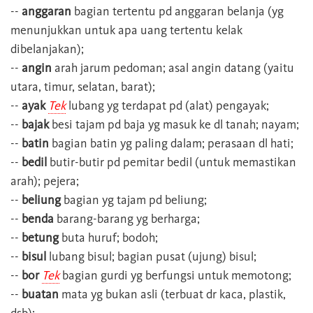
--
anggaran
bagian tertentu pd anggaran belanja (yg
menunjukkan untuk apa uang tertentu kelak
dibelanjakan);
--
angin
arah jarum pedoman; asal angin datang (yaitu
utara, timur, selatan, barat);
--
ayak
Tek
lubang yg terdapat pd (alat) pengayak;
--
bajak
besi tajam pd baja yg masuk ke dl tanah; nayam;
--
batin
bagian batin yg paling dalam; perasaan dl hati;
--
bedil
butir-butir pd pemitar bedil (untuk memastikan
arah); pejera;
--
beliung
bagian yg tajam pd beliung;
--
benda
barang-barang yg berharga;
--
betung
buta huruf; bodoh;
--
bisul
lubang bisul; bagian pusat (ujung) bisul;
--
bor
Tek
bagian gurdi yg berfungsi untuk memotong;
--
buatan
mata yg bukan asli (terbuat dr kaca, plastik,