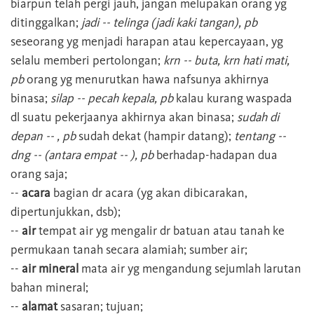
biarpun telah pergi jauh, jangan melupakan orang yg
ditinggalkan;
jadi -- telinga (jadi kaki tangan), pb
seseorang yg menjadi harapan atau kepercayaan, yg
selalu memberi pertolongan;
krn -- buta, krn hati mati,
pb
orang yg menurutkan hawa nafsunya akhirnya
binasa;
silap -- pecah kepala, pb
kalau kurang waspada
dl suatu pekerjaanya akhirnya akan binasa;
sudah di
depan -- , pb
sudah dekat (hampir datang);
tentang --
dng -- (antara empat -- ), pb
berhadap-hadapan dua
orang saja;
--
acara
bagian dr acara (yg akan dibicarakan,
dipertunjukkan, dsb);
--
air
tempat air yg mengalir dr batuan atau tanah ke
permukaan tanah secara alamiah; sumber air;
--
air mineral
mata air yg mengandung sejumlah larutan
bahan mineral;
--
alamat
sasaran; tujuan;