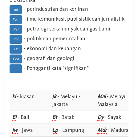
elektronika
- perindustrian dan kerjinan
Idt
- ilmu komunikasi, publisistik dan jurnalistik
Kom
- petrologi serta minyak dan gas bumi
Pet
- politik dan pemerintahan
Pol
- ekonomi dan keuangan
Ek
- geografi dan geologi
Geo
- Pengganti kata "signifikan"
--
ki
- kiasan
Jk
- Melayu -
Mal
- Melayu -
Jakarta
Malaysia
Bl
- Bali
Bt
- Batak
Dy
- Sayak
Jw
- Jawa
Lp
- Lampung
Mdr
- Madura