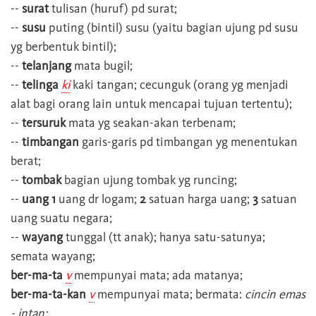
--
surat
tulisan (huruf) pd surat;
--
susu
puting (bintil) susu (yaitu bagian ujung pd susu
yg berbentuk bintil);
--
telanjang
mata bugil;
--
telinga
ki
kaki tangan; cecunguk (orang yg menjadi
alat bagi orang lain untuk mencapai tujuan tertentu);
--
tersuruk
mata yg seakan-akan terbenam;
--
timbangan
garis-garis pd timbangan yg menentukan
berat;
--
tombak
bagian ujung tombak yg runcing;
--
uang 1
uang dr logam;
2
satuan harga uang;
3
satuan
uang suatu negara;
--
wayang
tunggal (tt anak); hanya satu-satunya;
semata wayang;
ber-ma-ta
v
mempunyai mata; ada matanya;
ber-ma-ta-kan
v
mempunyai mata; bermata:
cincin emas
- intan;