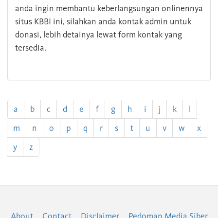
anda ingin membantu keberlangsungan onlinennya
situs KBBI ini, silahkan anda kontak admin untuk
donasi, lebih detainya lewat form kontak yang
tersedia.
a
b
c
d
e
f
g
h
i
j
k
l
m
n
o
p
q
r
s
t
u
v
w
x
y
z
About
Contact
Disclaimer
Pedoman Media Siber