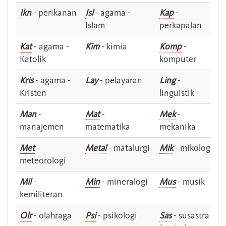
Ikn
- perikanan
Isl
- agama -
Kap
-
Islam
perkapalan
Kat
- agama -
Kim
- kimia
Komp
-
Katolik
komputer
Kris
- agama -
Lay
- pelayaran
Ling
-
Kristen
linguistik
Man
-
Mat
-
Mek
-
manajemen
matematika
mekanika
Met
-
Metal
- matalurgi
Mik
- mikologi
meteorologi
Mil
-
Min
- mineralogi
Mus
- musik
kemiliteran
Olr
- olahraga
Psi
- psikologi
Sas
- susastra -