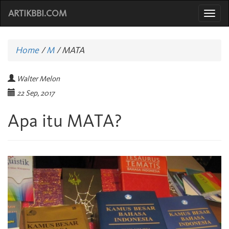
ARTIKBBI.COM
Togg
navi
Home
/
M
/
MATA
Walter Melon
22 Sep, 2017
Apa itu MATA?