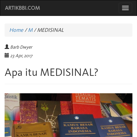
ARTIKBBI.COM
Togg
navi
Home
/
M
/
MEDISINAL
Barb Dwyer
23 Apr, 2017
Apa itu MEDISINAL?