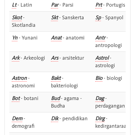
Lt
- Latin
Par
- Parsi
Prt
- Portugis
Skot
-
Skt
- Sanskerta
Sp
- Spanyol
Skotlandia
Yn
- Yunani
Anat
- anatomi
Antr
-
antropologi
Ark
- Arkeologi
Ars
- arsitektur
Astrol
-
astrologi
Astron
-
Bakt
-
Bio
- biologi
astronomi
bakteriologi
Bot
- botani
Bud
- agama -
Dag
-
Budha
perdagangan
Dem
-
Dik
- pendidikan
Dirg
-
demografi
kedirgantaraan