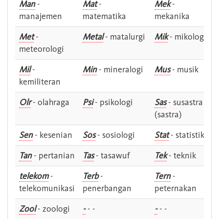
Man
-
Mat
-
Mek
-
manajemen
matematika
mekanika
Met
-
Metal
- matalurgi
Mik
- mikologi
meteorologi
Mil
-
Min
- mineralogi
Mus
- musik
kemiliteran
Olr
- olahraga
Psi
- psikologi
Sas
- susastra -
(sastra)
Sen
- kesenian
Sos
- sosiologi
Stat
- statistik
Tan
- pertanian
Tas
- tasawuf
Tek
- teknik
telekom
-
Terb
-
Tern
-
telekomunikasi
penerbangan
peternakan
Zool
- zoologi
-
- -
-
- -