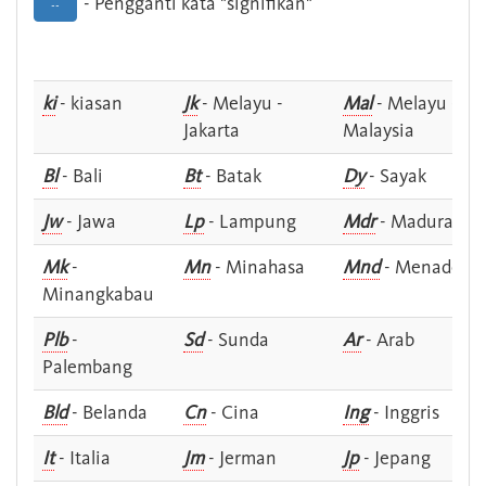
- Pengganti kata "signifikan"
--
ki
- kiasan
Jk
- Melayu -
Mal
- Melayu -
Jakarta
Malaysia
Bl
- Bali
Bt
- Batak
Dy
- Sayak
Jw
- Jawa
Lp
- Lampung
Mdr
- Madura
Mk
-
Mn
- Minahasa
Mnd
- Menado
Minangkabau
Plb
-
Sd
- Sunda
Ar
- Arab
Palembang
Bld
- Belanda
Cn
- Cina
Ing
- Inggris
It
- Italia
Jm
- Jerman
Jp
- Jepang