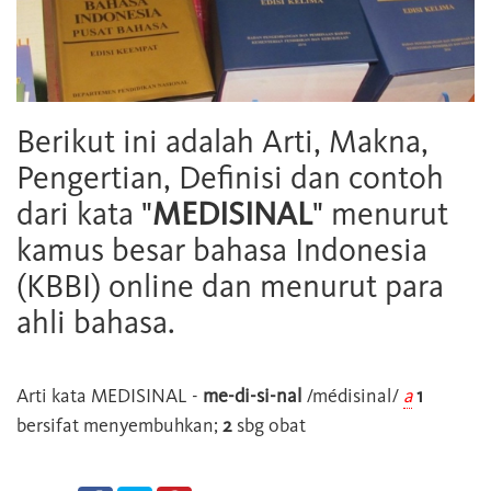
Berikut ini adalah Arti, Makna,
Pengertian, Definisi dan contoh
dari kata "
MEDISINAL
" menurut
kamus besar bahasa Indonesia
(KBBI) online dan menurut para
ahli bahasa.
Arti kata
MEDISINAL
-
me-di-si-nal
/médisinal/
a
1
bersifat menyembuhkan;
2
sbg obat