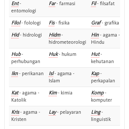
Ent
-
Far
- farmasi
Fil
- filsafat
entomologi
Filol
- folologi
Fis
- fisika
Graf
- grafika
Hid
- hidrologi
Hidm
-
Hin
- agama -
hidrometeorologi
Hindu
Hub
-
Huk
- hukum
Hut
-
perhubungan
kehutanan
Ikn
- perikanan
Isl
- agama -
Kap
-
Islam
perkapalan
Kat
- agama -
Kim
- kimia
Komp
-
Katolik
komputer
Kris
- agama -
Lay
- pelayaran
Ling
-
Kristen
linguistik