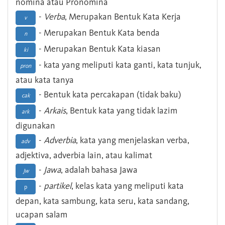
nomina atau Pronomina
-
Verba
, Merupakan Bentuk Kata Kerja
v
- Merupakan Bentuk Kata benda
n
- Merupakan Bentuk Kata kiasan
ki
- kata yang meliputi kata ganti, kata tunjuk,
pron
atau kata tanya
- Bentuk kata percakapan (tidak baku)
cak
-
Arkais
, Bentuk kata yang tidak lazim
ark
digunakan
-
Adverbia
, kata yang menjelaskan verba,
adv
adjektiva, adverbia lain, atau kalimat
-
Jawa
, adalah bahasa Jawa
Jw
-
partikel
, kelas kata yang meliputi kata
p
depan, kata sambung, kata seru, kata sandang,
ucapan salam