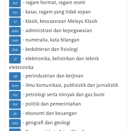
- ragam hormat, ragam resmi
hor
- kasar, ragam yang tidak sopan
kas
- klasik, kesusasraan Melayu Klasik
kl
- administrasi dan kepegawaian
Adm
- numeralia, kata bilangan
num
- kedokteran dan fisiologi
Dok
- elektronika, kelistrikan dan teknik
El
elektronika
- perindustrian dan kerjinan
Idt
- ilmu komunikasi, publisistik dan jurnalistik
Kom
- petrologi serta minyak dan gas bumi
Pet
- politik dan pemerintahan
Pol
- ekonomi dan keuangan
Ek
- geografi dan geologi
Geo