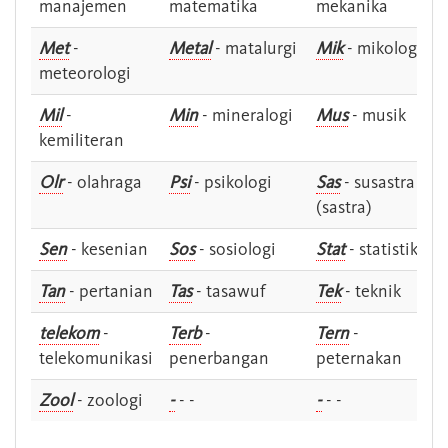
manajemen
matematika
mekanika
Met
-
Metal
- matalurgi
Mik
- mikologi
meteorologi
Mil
-
Min
- mineralogi
Mus
- musik
kemiliteran
Olr
- olahraga
Psi
- psikologi
Sas
- susastra -
(sastra)
Sen
- kesenian
Sos
- sosiologi
Stat
- statistik
Tan
- pertanian
Tas
- tasawuf
Tek
- teknik
telekom
-
Terb
-
Tern
-
telekomunikasi
penerbangan
peternakan
Zool
- zoologi
-
- -
-
- -