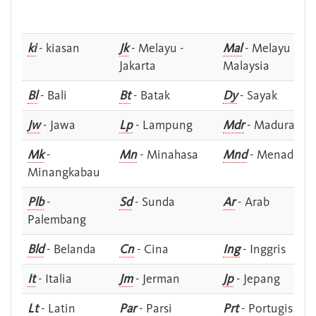
ki
- kiasan
Jk
- Melayu -
Mal
- Melayu -
Jakarta
Malaysia
Bl
- Bali
Bt
- Batak
Dy
- Sayak
Jw
- Jawa
Lp
- Lampung
Mdr
- Madura
Mk
-
Mn
- Minahasa
Mnd
- Menado
Minangkabau
Plb
-
Sd
- Sunda
Ar
- Arab
Palembang
Bld
- Belanda
Cn
- Cina
Ing
- Inggris
It
- Italia
Jm
- Jerman
Jp
- Jepang
Lt
- Latin
Par
- Parsi
Prt
- Portugis