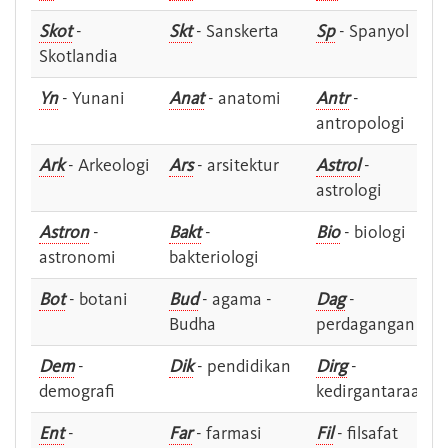
Skot
-
Skt
- Sanskerta
Sp
- Spanyol
Skotlandia
Yn
- Yunani
Anat
- anatomi
Antr
-
antropologi
Ark
- Arkeologi
Ars
- arsitektur
Astrol
-
astrologi
Astron
-
Bakt
-
Bio
- biologi
astronomi
bakteriologi
Bot
- botani
Bud
- agama -
Dag
-
Budha
perdagangan
Dem
-
Dik
- pendidikan
Dirg
-
demografi
kedirgantaraan
Ent
-
Far
- farmasi
Fil
- filsafat