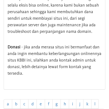
selalu eksis bisa online, karena kami bukan sebuah
perusahaan sehingga kami membutuhkan dana
sendiri untuk membiayai situs ini, dari segi
perawatan server dan juga maintenance jika ada
troubleshoot dan perpanjangan nama domain.
Donasi
- jika anda merasa situs ini bermanfaat dan
anda ingin membantu keberlangsungan onlinennya
situs KBBI ini, silahkan anda kontak admin untuk
donasi, lebih detainya lewat form kontak yang
tersedia.
a
b
c
d
e
f
g
h
i
j
k
l