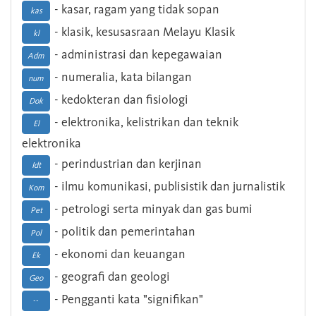
- kasar, ragam yang tidak sopan
kas
- klasik, kesusasraan Melayu Klasik
kl
- administrasi dan kepegawaian
Adm
- numeralia, kata bilangan
num
- kedokteran dan fisiologi
Dok
- elektronika, kelistrikan dan teknik
El
elektronika
- perindustrian dan kerjinan
Idt
- ilmu komunikasi, publisistik dan jurnalistik
Kom
- petrologi serta minyak dan gas bumi
Pet
- politik dan pemerintahan
Pol
- ekonomi dan keuangan
Ek
- geografi dan geologi
Geo
- Pengganti kata "signifikan"
--