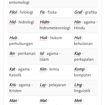
entomologi
Filol
- folologi
Fis
- fisika
Graf
- grafika
Hid
- hidrologi
Hidm
-
Hin
- agama -
hidrometeorologi
Hindu
Hub
-
Huk
- hukum
Hut
-
perhubungan
kehutanan
Ikn
- perikanan
Isl
- agama -
Kap
-
Islam
perkapalan
Kat
- agama -
Kim
- kimia
Komp
-
Katolik
komputer
Kris
- agama -
Lay
- pelayaran
Ling
-
Kristen
linguistik
Man
-
Mat
-
Mek
-