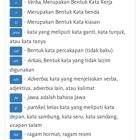
-
Verba
, Merupakan Bentuk Kata Kerja
v
- Merupakan Bentuk Kata benda
n
- Merupakan Bentuk Kata kiasan
ki
- kata yang meliputi kata ganti, kata tunjuk,
pron
atau kata tanya
- Bentuk kata percakapan (tidak baku)
cak
-
Arkais
, Bentuk kata yang tidak lazim
ark
digunakan
-
Adverbia
, kata yang menjelaskan verba,
adv
adjektiva, adverbia lain, atau kalimat
-
Jawa
, adalah bahasa Jawa
Jw
-
partikel
, kelas kata yang meliputi kata
p
depan, kata sambung, kata seru, kata sandang,
ucapan salam
- ragam hormat, ragam resmi
hor