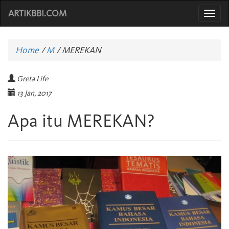
ARTIKBBI.COM
Togg
navi
Home
/
M
/
MEREKAN
Greta Life
13 Jan, 2017
Apa itu MEREKAN?