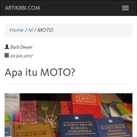
ARTIKBBI.COM
Togg
navi
Home
/
M
/
MOTO
Barb Dwyer
20 Jun, 2017
Apa itu MOTO?