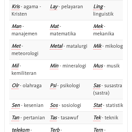
Kris
- agama -
Lay
- pelayaran
Ling
-
Kristen
linguistik
Man
-
Mat
-
Mek
-
manajemen
matematika
mekanika
Met
-
Metal
- matalurgi
Mik
- mikologi
meteorologi
Mil
-
Min
- mineralogi
Mus
- musik
kemiliteran
Olr
- olahraga
Psi
- psikologi
Sas
- susastra -
(sastra)
Sen
- kesenian
Sos
- sosiologi
Stat
- statistik
Tan
- pertanian
Tas
- tasawuf
Tek
- teknik
telekom
-
Terb
-
Tern
-