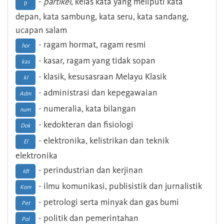
-
partikel
, kelas kata yang meliputi kata
p
depan, kata sambung, kata seru, kata sandang,
ucapan salam
- ragam hormat, ragam resmi
hor
- kasar, ragam yang tidak sopan
kas
- klasik, kesusasraan Melayu Klasik
kl
- administrasi dan kepegawaian
Adm
- numeralia, kata bilangan
num
- kedokteran dan fisiologi
Dok
- elektronika, kelistrikan dan teknik
El
elektronika
- perindustrian dan kerjinan
Idt
- ilmu komunikasi, publisistik dan jurnalistik
Kom
- petrologi serta minyak dan gas bumi
Pet
- politik dan pemerintahan
Pol