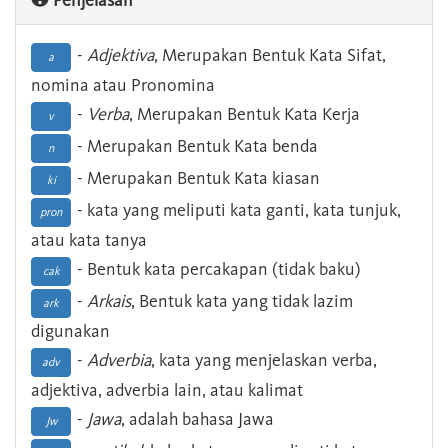
Penjelasan
-
Adjektiva
, Merupakan Bentuk Kata Sifat,
a
nomina atau Pronomina
-
Verba
, Merupakan Bentuk Kata Kerja
v
- Merupakan Bentuk Kata benda
n
- Merupakan Bentuk Kata kiasan
ki
- kata yang meliputi kata ganti, kata tunjuk,
pron
atau kata tanya
- Bentuk kata percakapan (tidak baku)
cak
-
Arkais
, Bentuk kata yang tidak lazim
ark
digunakan
-
Adverbia
, kata yang menjelaskan verba,
adv
adjektiva, adverbia lain, atau kalimat
-
Jawa
, adalah bahasa Jawa
Jw