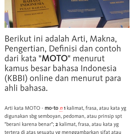
Berikut ini adalah Arti, Makna,
Pengertian, Definisi dan contoh
dari kata "
MOTO
" menurut
kamus besar bahasa Indonesia
(KBBI) online dan menurut para
ahli bahasa.
Arti kata
MOTO
-
mo-to
n
1
kalimat, frasa, atau kata yg
digunakan sbg semboyan, pedoman, atau prinsip spt
"berani karena benar";
2
kalimat, frasa, atau kata yg
tertera di atas sesuatu yg menggambarkan sifat atau