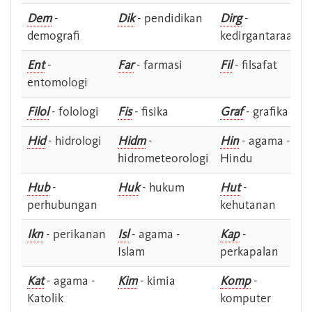
Dem
-
Dik
- pendidikan
Dirg
-
demografi
kedirgantaraan
Ent
-
Far
- farmasi
Fil
- filsafat
entomologi
Filol
- folologi
Fis
- fisika
Graf
- grafika
Hid
- hidrologi
Hidm
-
Hin
- agama -
hidrometeorologi
Hindu
Hub
-
Huk
- hukum
Hut
-
perhubungan
kehutanan
Ikn
- perikanan
Isl
- agama -
Kap
-
Islam
perkapalan
Kat
- agama -
Kim
- kimia
Komp
-
Katolik
komputer