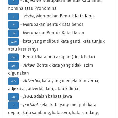
-
Adjektiva
, Merupakan Bentuk Kata Sifat,
a
nomina atau Pronomina
-
Verba
, Merupakan Bentuk Kata Kerja
v
- Merupakan Bentuk Kata benda
n
- Merupakan Bentuk Kata kiasan
ki
- kata yang meliputi kata ganti, kata tunjuk,
pron
atau kata tanya
- Bentuk kata percakapan (tidak baku)
cak
-
Arkais
, Bentuk kata yang tidak lazim
ark
digunakan
-
Adverbia
, kata yang menjelaskan verba,
adv
adjektiva, adverbia lain, atau kalimat
-
Jawa
, adalah bahasa Jawa
Jw
-
partikel
, kelas kata yang meliputi kata
p
depan, kata sambung, kata seru, kata sandang,