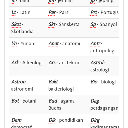
It
- Italia
Jm
- Jerman
Jp
- Jepang
Lt
- Latin
Par
- Parsi
Prt
- Portugis
Skot
-
Skt
- Sanskerta
Sp
- Spanyol
Skotlandia
Yn
- Yunani
Anat
- anatomi
Antr
-
antropologi
Ark
- Arkeologi
Ars
- arsitektur
Astrol
-
astrologi
Astron
-
Bakt
-
Bio
- biologi
astronomi
bakteriologi
Bot
- botani
Bud
- agama -
Dag
-
Budha
perdagangan
Dem
-
Dik
- pendidikan
Dirg
-
demografi
kedirgantaraan