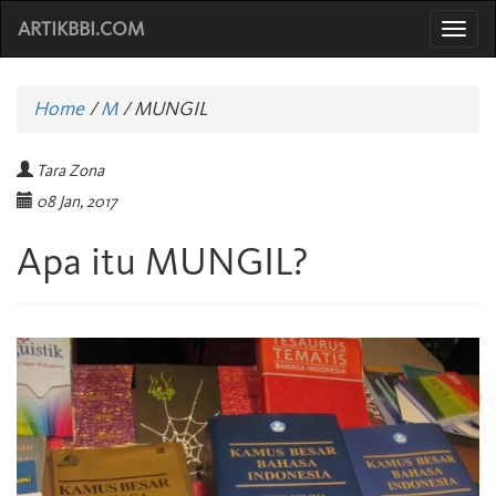
ARTIKBBI.COM
Togg
navi
Home
/
M
/
MUNGIL
Tara Zona
08 Jan, 2017
Apa itu MUNGIL?