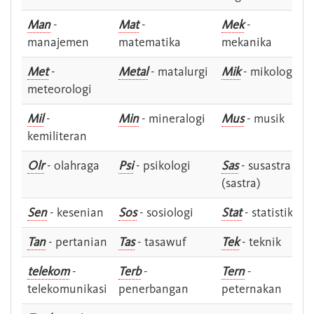
Man
-
Mat
-
Mek
-
manajemen
matematika
mekanika
Met
-
Metal
- matalurgi
Mik
- mikologi
meteorologi
Mil
-
Min
- mineralogi
Mus
- musik
kemiliteran
Olr
- olahraga
Psi
- psikologi
Sas
- susastra -
(sastra)
Sen
- kesenian
Sos
- sosiologi
Stat
- statistik
Tan
- pertanian
Tas
- tasawuf
Tek
- teknik
telekom
-
Terb
-
Tern
-
telekomunikasi
penerbangan
peternakan