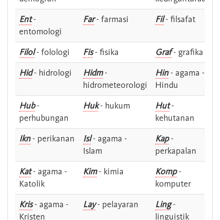
Ent
-
Far
- farmasi
Fil
- filsafat
entomologi
Filol
- folologi
Fis
- fisika
Graf
- grafika
Hid
- hidrologi
Hidm
-
Hin
- agama -
hidrometeorologi
Hindu
Hub
-
Huk
- hukum
Hut
-
perhubungan
kehutanan
Ikn
- perikanan
Isl
- agama -
Kap
-
Islam
perkapalan
Kat
- agama -
Kim
- kimia
Komp
-
Katolik
komputer
Kris
- agama -
Lay
- pelayaran
Ling
-
Kristen
linguistik