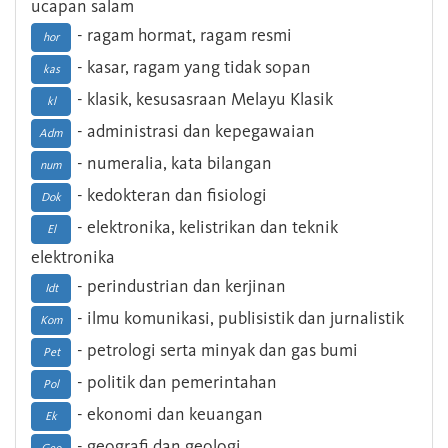
ucapan salam
- ragam hormat, ragam resmi
hor
- kasar, ragam yang tidak sopan
kas
- klasik, kesusasraan Melayu Klasik
kl
- administrasi dan kepegawaian
Adm
- numeralia, kata bilangan
num
- kedokteran dan fisiologi
Dok
- elektronika, kelistrikan dan teknik
El
elektronika
- perindustrian dan kerjinan
Idt
- ilmu komunikasi, publisistik dan jurnalistik
Kom
- petrologi serta minyak dan gas bumi
Pet
- politik dan pemerintahan
Pol
- ekonomi dan keuangan
Ek
- geografi dan geologi