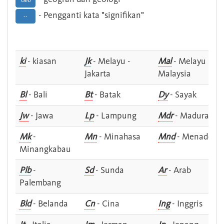
Geo
- Pengganti kata "signifikan"
--
ki
- kiasan
Jk
- Melayu -
Mal
- Melayu -
Jakarta
Malaysia
Bl
- Bali
Bt
- Batak
Dy
- Sayak
Jw
- Jawa
Lp
- Lampung
Mdr
- Madura
Mk
-
Mn
- Minahasa
Mnd
- Menado
Minangkabau
Plb
-
Sd
- Sunda
Ar
- Arab
Palembang
Bld
- Belanda
Cn
- Cina
Ing
- Inggris