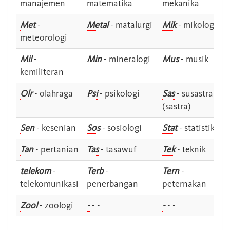
manajemen
matematika
mekanika
Met
-
Metal
- matalurgi
Mik
- mikologi
meteorologi
Mil
-
Min
- mineralogi
Mus
- musik
kemiliteran
Olr
- olahraga
Psi
- psikologi
Sas
- susastra -
(sastra)
Sen
- kesenian
Sos
- sosiologi
Stat
- statistik
Tan
- pertanian
Tas
- tasawuf
Tek
- teknik
telekom
-
Terb
-
Tern
-
telekomunikasi
penerbangan
peternakan
Zool
- zoologi
-
- -
-
- -