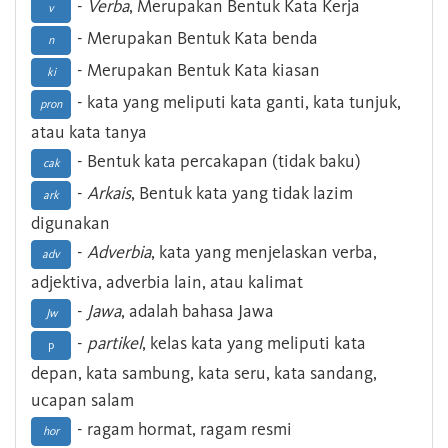
-
Verba
, Merupakan Bentuk Kata Kerja
v
- Merupakan Bentuk Kata benda
n
- Merupakan Bentuk Kata kiasan
ki
- kata yang meliputi kata ganti, kata tunjuk,
pron
atau kata tanya
- Bentuk kata percakapan (tidak baku)
cak
-
Arkais
, Bentuk kata yang tidak lazim
ark
digunakan
-
Adverbia
, kata yang menjelaskan verba,
adv
adjektiva, adverbia lain, atau kalimat
-
Jawa
, adalah bahasa Jawa
Jw
-
partikel
, kelas kata yang meliputi kata
p
depan, kata sambung, kata seru, kata sandang,
ucapan salam
- ragam hormat, ragam resmi
hor