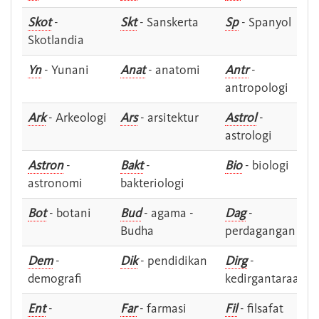
Skot
-
Skt
- Sanskerta
Sp
- Spanyol
Skotlandia
Yn
- Yunani
Anat
- anatomi
Antr
-
antropologi
Ark
- Arkeologi
Ars
- arsitektur
Astrol
-
astrologi
Astron
-
Bakt
-
Bio
- biologi
astronomi
bakteriologi
Bot
- botani
Bud
- agama -
Dag
-
Budha
perdagangan
Dem
-
Dik
- pendidikan
Dirg
-
demografi
kedirgantaraan
Ent
-
Far
- farmasi
Fil
- filsafat