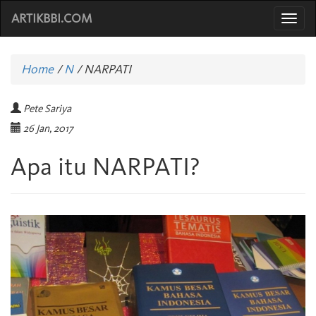
ARTIKBBI.COM
Togg
navi
Home
/
N
/
NARPATI
Pete Sariya
26 Jan, 2017
Apa itu NARPATI?