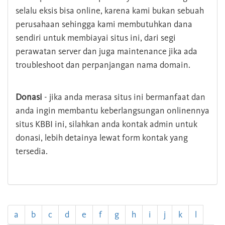
selalu eksis bisa online, karena kami bukan sebuah
perusahaan sehingga kami membutuhkan dana
sendiri untuk membiayai situs ini, dari segi
perawatan server dan juga maintenance jika ada
troubleshoot dan perpanjangan nama domain.
Donasi
- jika anda merasa situs ini bermanfaat dan
anda ingin membantu keberlangsungan onlinennya
situs KBBI ini, silahkan anda kontak admin untuk
donasi, lebih detainya lewat form kontak yang
tersedia.
a
b
c
d
e
f
g
h
i
j
k
l