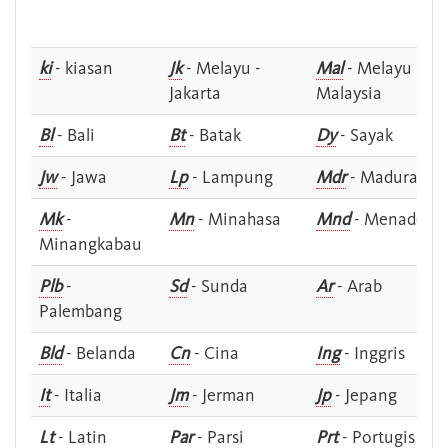
ki
- kiasan
Jk
- Melayu -
Mal
- Melayu -
Jakarta
Malaysia
Bl
- Bali
Bt
- Batak
Dy
- Sayak
Jw
- Jawa
Lp
- Lampung
Mdr
- Madura
Mk
-
Mn
- Minahasa
Mnd
- Menado
Minangkabau
Plb
-
Sd
- Sunda
Ar
- Arab
Palembang
Bld
- Belanda
Cn
- Cina
Ing
- Inggris
It
- Italia
Jm
- Jerman
Jp
- Jepang
Lt
- Latin
Par
- Parsi
Prt
- Portugis