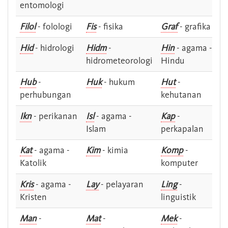
entomologi
Filol
- folologi
Fis
- fisika
Graf
- grafika
Hid
- hidrologi
Hidm
-
Hin
- agama -
hidrometeorologi
Hindu
Hub
-
Huk
- hukum
Hut
-
perhubungan
kehutanan
Ikn
- perikanan
Isl
- agama -
Kap
-
Islam
perkapalan
Kat
- agama -
Kim
- kimia
Komp
-
Katolik
komputer
Kris
- agama -
Lay
- pelayaran
Ling
-
Kristen
linguistik
Man
-
Mat
-
Mek
-