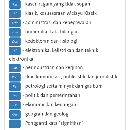
- kasar, ragam yang tidak sopan
kas
- klasik, kesusasraan Melayu Klasik
kl
- administrasi dan kepegawaian
Adm
- numeralia, kata bilangan
num
- kedokteran dan fisiologi
Dok
- elektronika, kelistrikan dan teknik
El
elektronika
- perindustrian dan kerjinan
Idt
- ilmu komunikasi, publisistik dan jurnalistik
Kom
- petrologi serta minyak dan gas bumi
Pet
- politik dan pemerintahan
Pol
- ekonomi dan keuangan
Ek
- geografi dan geologi
Geo
- Pengganti kata "signifikan"
--