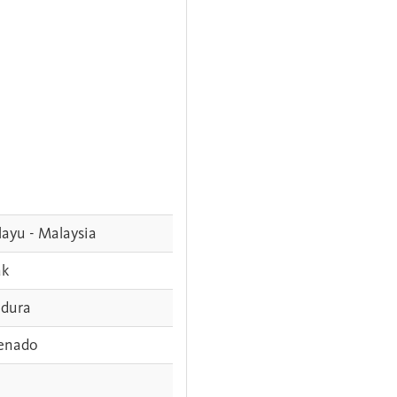
ayu - Malaysia
ak
dura
enado