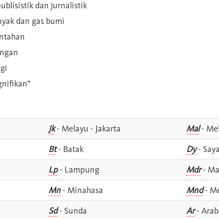
blisistik dan jurnalistik
inyak dan gas bumi
intahan
angan
gi
gnifikan"
Jk
- Melayu - Jakarta
Mal
- Mel
Bt
- Batak
Dy
- Say
Lp
- Lampung
Mdr
- Ma
Mn
- Minahasa
Mnd
- M
Sd
- Sunda
Ar
- Arab