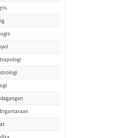
gris
ng
tugis
nyol
tropologi
strologi
logi
rdagangan
dirgantaraan
fat
afika