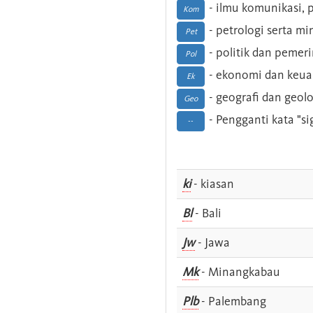
- ilmu komunikasi, pu
Kom
- petrologi serta m
Pet
- politik dan pemer
Pol
- ekonomi dan keu
Ek
- geografi dan geolo
Geo
- Pengganti kata "si
--
ki
- kiasan
Bl
- Bali
Jw
- Jawa
Mk
- Minangkabau
Plb
- Palembang