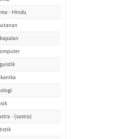
ama - Hindu
hutanan
rkapalan
komputer
guistik
kanika
ologi
sik
stra - (sastra)
tistik