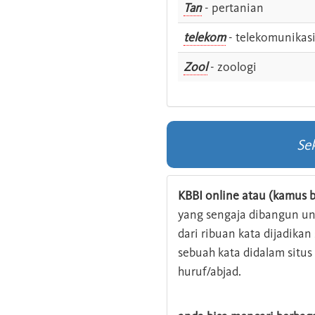
Tan
- pertanian
telekom
- telekomunikas
Zool
- zoologi
Se
KBBI online atau (kamus b
yang sengaja dibangun u
dari ribuan kata dijadika
sebuah kata didalam situ
huruf/abjad.