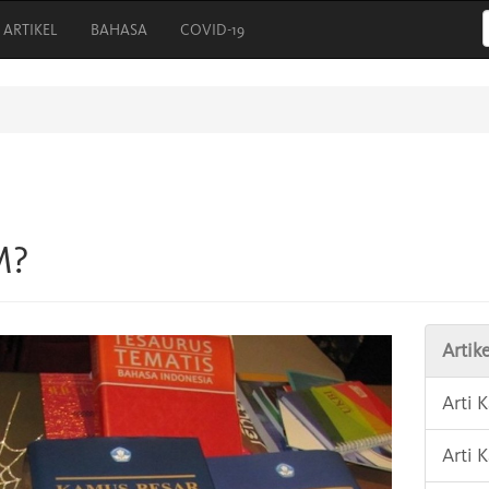
ARTIKEL
BAHASA
COVID-19
M?
Artike
Arti 
Arti 