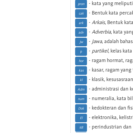
- kata yang meliputi
pron
- Bentuk kata perca
cak
-
Arkais
, Bentuk kat
ark
-
Adverbia
, kata yan
adv
-
Jawa
, adalah baha
Jw
-
partikel
, kelas kat
p
- ragam hormat, ra
hor
- kasar, ragam yang
kas
- klasik, kesusasraa
kl
- administrasi dan
Adm
- numeralia, kata b
num
- kedokteran dan fis
Dok
- elektronika, kelist
El
- perindustrian dan 
Idt