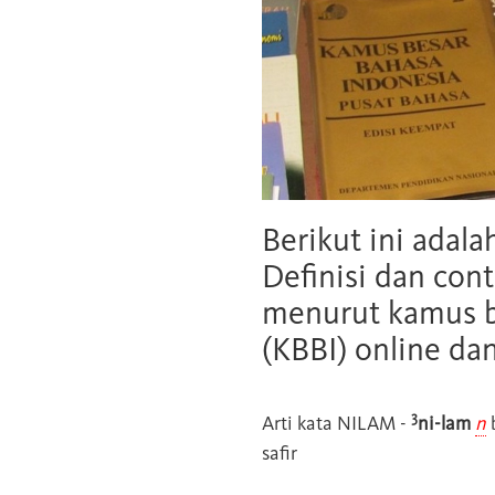
Berikut ini adala
Definisi dan cont
menurut kamus b
(KBBI) online da
3
Arti kata
NILAM
-
ni-lam
n
b
safir