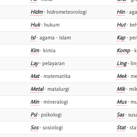
Hidm
- hidrometeorologi
Hin
- ag
Huk
- hukum
Hut
- ke
Isl
- agama - Islam
Kap
- pe
Kim
- kimia
Komp
- 
Lay
- pelayaran
Ling
- lin
Mat
- matematika
Mek
- me
Metal
- matalurgi
Mik
- mik
Min
- mineralogi
Mus
- mu
Psi
- psikologi
Sas
- susa
Sos
- sosiologi
Stat
- sta