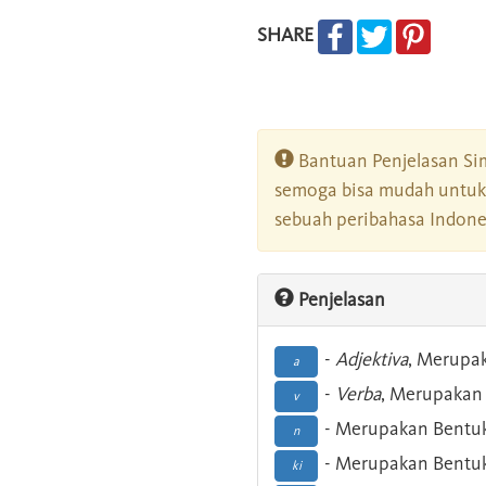
SHARE
Bantuan Penjelasan Sim
semoga bisa mudah untuk 
sebuah peribahasa Indonesi
Penjelasan
-
Adjektiva
, Merupa
a
-
Verba
, Merupakan 
v
- Merupakan Bentuk
n
- Merupakan Bentuk
ki