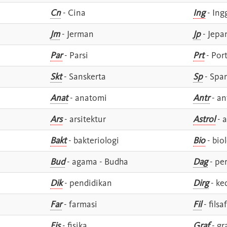
Cn
- Cina
Ing
- Ing
Jm
- Jerman
Jp
- Jepa
Par
- Parsi
Prt
- Por
Skt
- Sanskerta
Sp
- Spa
Anat
- anatomi
Antr
- an
Ars
- arsitektur
Astrol
- a
Bakt
- bakteriologi
Bio
- bio
Bud
- agama - Budha
Dag
- pe
Dik
- pendidikan
Dirg
- ke
Far
- farmasi
Fil
- filsa
Fis
- fisika
Graf
- gr