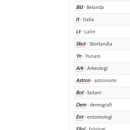
Bld
- Belanda
It
- Italia
Lt
- Latin
Skot
- Skotlandia
Yn
- Yunani
Ark
- Arkeologi
Astron
- astronomi
Bot
- botani
Dem
- demografi
Ent
- entomologi
Filol
- folologi