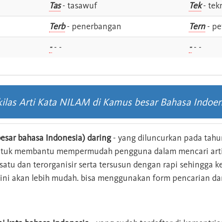
Tas
- tasawuf
Tek
- tek
i
Terb
- penerbangan
Tern
- pe
-
- -
-
- -
kilas Arti Kata NILAM di Kamus besar Bahasa Indoen
esar bahasa Indonesia) daring
- yang diluncurkan pada tahun
ntuk membantu mempermudah pengguna dalam mencari arti 
n satu dan terorganisir serta tersusun dengan rapi sehingga
s ini akan lebih mudah. bisa menggunakan form pencarian da