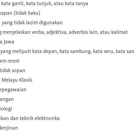
 kata ganti, kata tunjuk, atau kata tanya
kapan (tidak baku)
a yang tidak lazim digunakan
g menjelaskan verba, adjektiva, adverbia lain, atau kalimat
sa Jawa
a yang meliputi kata depan, kata sambung, kata seru, kata s
gam resmi
 tidak sopan
n Melayu Klasik
 kepegawaian
ilangan
iologi
rikan dan teknik elektronika
kerjinan