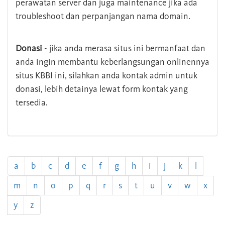
perawatan server dan juga maintenance jika ada
troubleshoot dan perpanjangan nama domain.
Donasi
- jika anda merasa situs ini bermanfaat dan
anda ingin membantu keberlangsungan onlinennya
situs KBBI ini, silahkan anda kontak admin untuk
donasi, lebih detainya lewat form kontak yang
tersedia.
a
b
c
d
e
f
g
h
i
j
k
l
m
n
o
p
q
r
s
t
u
v
w
x
y
z