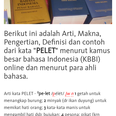
Berikut ini adalah Arti, Makna,
Pengertian, Definisi dan contoh
dari kata "
PELET
" menurut kamus
besar bahasa Indonesia (KBBI)
online dan menurut para ahli
bahasa.
2
Arti kata
PELET
-
pe-let
/
p
élét/
Jw
n
1
getah untuk
menangkap burung;
2
minyak (dr ikan duyung) untuk
memikat hati orang;
3
kata-kata manis untuk
mengambil hati dsb; bujukan;
4
pesona; pikat (krn