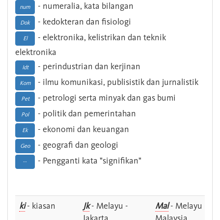
- numeralia, kata bilangan
num
- kedokteran dan fisiologi
Dok
- elektronika, kelistrikan dan teknik
El
elektronika
- perindustrian dan kerjinan
Idt
- ilmu komunikasi, publisistik dan jurnalistik
Kom
- petrologi serta minyak dan gas bumi
Pet
- politik dan pemerintahan
Pol
- ekonomi dan keuangan
Ek
- geografi dan geologi
Geo
- Pengganti kata "signifikan"
--
ki
- kiasan
Jk
- Melayu -
Mal
- Melayu -
Jakarta
Malaysia