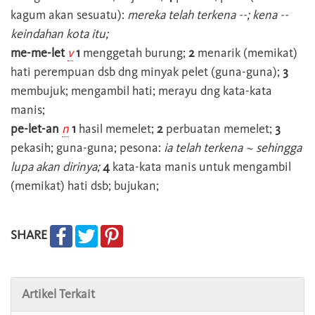
kagum akan sesuatu):
mereka telah terkena --; kena --
keindahan kota itu;
me-me-let
v
1
menggetah burung;
2
menarik (memikat)
hati perempuan dsb dng minyak pelet (guna-guna);
3
membujuk; mengambil hati; merayu dng kata-kata
manis;
pe-let-an
n
1
hasil memelet;
2
perbuatan memelet;
3
pekasih; guna-guna; pesona:
ia telah terkena ~ sehingga
lupa akan dirinya;
4
kata-kata manis untuk mengambil
(memikat) hati dsb; bujukan;
SHARE
Artikel Terkait