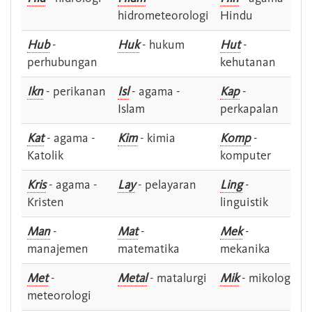
hidrometeorologi
Hindu
Hub
-
Huk
- hukum
Hut
-
perhubungan
kehutanan
Ikn
- perikanan
Isl
- agama -
Kap
-
Islam
perkapalan
Kat
- agama -
Kim
- kimia
Komp
-
Katolik
komputer
Kris
- agama -
Lay
- pelayaran
Ling
-
Kristen
linguistik
Man
-
Mat
-
Mek
-
manajemen
matematika
mekanika
Met
-
Metal
- matalurgi
Mik
- mikologi
meteorologi