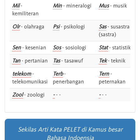
Mil
-
Min
- mineralogi
Mus
- musik
kemiliteran
Olr
- olahraga
Psi
- psikologi
Sas
- susastra -
(sastra)
Sen
- kesenian
Sos
- sosiologi
Stat
- statistik
Tan
- pertanian
Tas
- tasawuf
Tek
- teknik
telekom
-
Terb
-
Tern
-
telekomunikasi
penerbangan
peternakan
Zool
- zoologi
-
- -
-
- -
Sekilas Arti Kata PELET di Kamus besar
Bahasa Indoensia