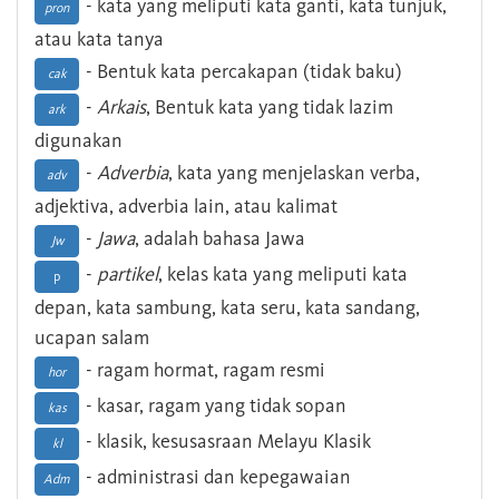
- kata yang meliputi kata ganti, kata tunjuk,
pron
atau kata tanya
- Bentuk kata percakapan (tidak baku)
cak
-
Arkais
, Bentuk kata yang tidak lazim
ark
digunakan
-
Adverbia
, kata yang menjelaskan verba,
adv
adjektiva, adverbia lain, atau kalimat
-
Jawa
, adalah bahasa Jawa
Jw
-
partikel
, kelas kata yang meliputi kata
p
depan, kata sambung, kata seru, kata sandang,
ucapan salam
- ragam hormat, ragam resmi
hor
- kasar, ragam yang tidak sopan
kas
- klasik, kesusasraan Melayu Klasik
kl
- administrasi dan kepegawaian
Adm