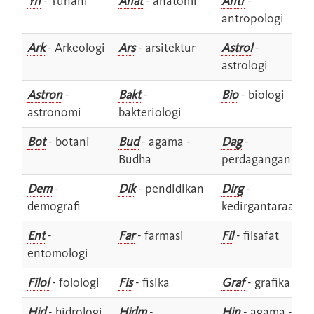
Yn
- Yunani
Anat
- anatomi
Antr
-
antropologi
Ark
- Arkeologi
Ars
- arsitektur
Astrol
-
astrologi
Astron
-
Bakt
-
Bio
- biologi
astronomi
bakteriologi
Bot
- botani
Bud
- agama -
Dag
-
Budha
perdagangan
Dem
-
Dik
- pendidikan
Dirg
-
demografi
kedirgantaraan
Ent
-
Far
- farmasi
Fil
- filsafat
entomologi
Filol
- folologi
Fis
- fisika
Graf
- grafika
Hid
- hidrologi
Hidm
-
Hin
- agama -