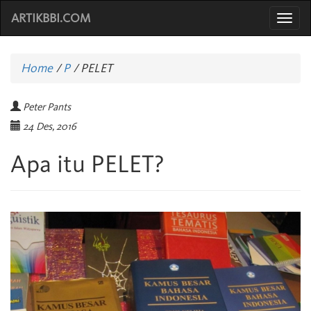
ARTIKBBI.COM
Togg
navi
Home
/
P
/
PELET
Peter Pants
24 Des, 2016
Apa itu PELET?