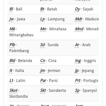
Bl
- Bali
Bt
- Batak
Dy
- Sayak
Jw
- Jawa
Lp
- Lampung
Mdr
- Madura
Mk
-
Mn
- Minahasa
Mnd
- Menado
Minangkabau
Plb
-
Sd
- Sunda
Ar
- Arab
Palembang
Bld
- Belanda
Cn
- Cina
Ing
- Inggris
It
- Italia
Jm
- Jerman
Jp
- Jepang
Lt
- Latin
Par
- Parsi
Prt
- Portugis
Skot
-
Skt
- Sanskerta
Sp
- Spanyol
Skotlandia