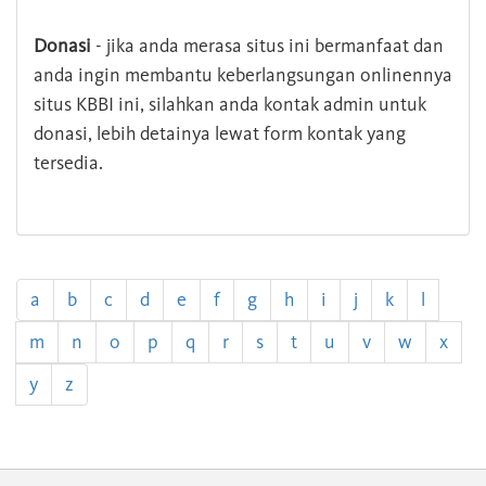
Donasi
- jika anda merasa situs ini bermanfaat dan
anda ingin membantu keberlangsungan onlinennya
situs KBBI ini, silahkan anda kontak admin untuk
donasi, lebih detainya lewat form kontak yang
tersedia.
a
b
c
d
e
f
g
h
i
j
k
l
m
n
o
p
q
r
s
t
u
v
w
x
y
z