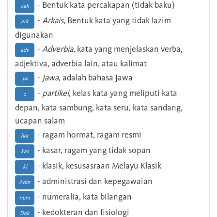
- Bentuk kata percakapan (tidak baku)
cak
-
Arkais
, Bentuk kata yang tidak lazim
ark
digunakan
-
Adverbia
, kata yang menjelaskan verba,
adv
adjektiva, adverbia lain, atau kalimat
-
Jawa
, adalah bahasa Jawa
Jw
-
partikel
, kelas kata yang meliputi kata
p
depan, kata sambung, kata seru, kata sandang,
ucapan salam
- ragam hormat, ragam resmi
hor
- kasar, ragam yang tidak sopan
kas
- klasik, kesusasraan Melayu Klasik
kl
- administrasi dan kepegawaian
Adm
- numeralia, kata bilangan
num
- kedokteran dan fisiologi
Dok