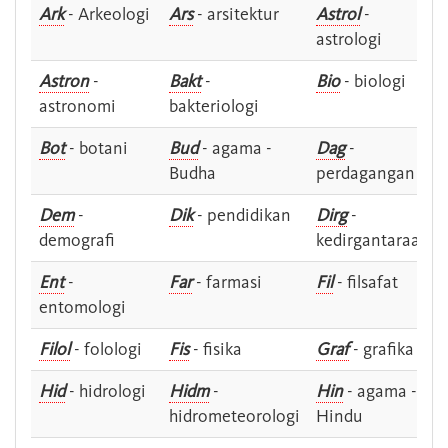
Ark
- Arkeologi
Ars
- arsitektur
Astrol
-
astrologi
Astron
-
Bakt
-
Bio
- biologi
astronomi
bakteriologi
Bot
- botani
Bud
- agama -
Dag
-
Budha
perdagangan
Dem
-
Dik
- pendidikan
Dirg
-
demografi
kedirgantaraan
Ent
-
Far
- farmasi
Fil
- filsafat
entomologi
Filol
- folologi
Fis
- fisika
Graf
- grafika
Hid
- hidrologi
Hidm
-
Hin
- agama -
hidrometeorologi
Hindu