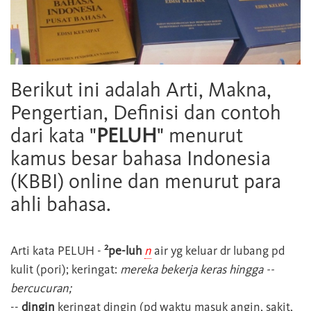
Berikut ini adalah Arti, Makna,
Pengertian, Definisi dan contoh
dari kata "
PELUH
" menurut
kamus besar bahasa Indonesia
(KBBI) online dan menurut para
ahli bahasa.
2
Arti kata
PELUH
-
pe-luh
n
air yg keluar dr lubang pd
kulit (pori); keringat:
mereka bekerja keras hingga --
bercucuran;
--
dingin
keringat dingin (pd waktu masuk angin, sakit,