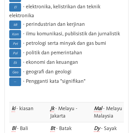
- elektronika, kelistrikan dan teknik
El
elektronika
- perindustrian dan kerjinan
Idt
- ilmu komunikasi, publisistik dan jurnalistik
Kom
- petrologi serta minyak dan gas bumi
Pet
- politik dan pemerintahan
Pol
- ekonomi dan keuangan
Ek
- geografi dan geologi
Geo
- Pengganti kata "signifikan"
--
ki
- kiasan
Jk
- Melayu -
Mal
- Melayu -
Jakarta
Malaysia
Bl
- Bali
Bt
- Batak
Dy
- Sayak