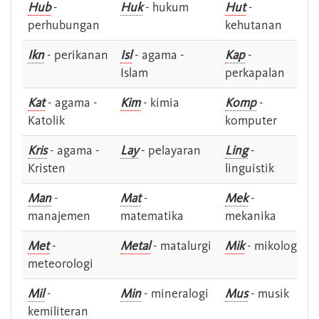
Hub
-
Huk
- hukum
Hut
-
perhubungan
kehutanan
Ikn
- perikanan
Isl
- agama -
Kap
-
Islam
perkapalan
Kat
- agama -
Kim
- kimia
Komp
-
Katolik
komputer
Kris
- agama -
Lay
- pelayaran
Ling
-
Kristen
linguistik
Man
-
Mat
-
Mek
-
manajemen
matematika
mekanika
Met
-
Metal
- matalurgi
Mik
- mikologi
meteorologi
Mil
-
Min
- mineralogi
Mus
- musik
kemiliteran