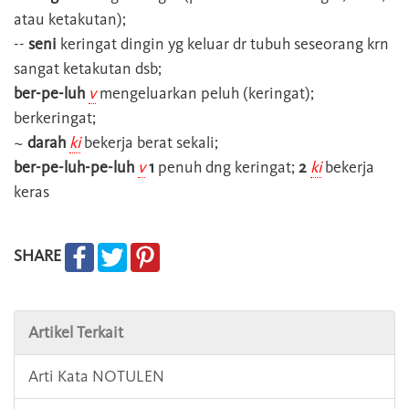
atau ketakutan);
--
seni
keringat dingin yg keluar dr tubuh seseorang krn
sangat ketakutan dsb;
ber-pe-luh
v
mengeluarkan peluh (keringat);
berkeringat;
~
darah
ki
bekerja berat sekali;
ber-pe-luh-pe-luh
v
1
penuh dng keringat;
2
ki
bekerja
keras
SHARE
Artikel Terkait
Arti Kata NOTULEN