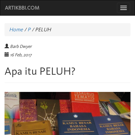
ARTIKBBI.COM
Togg
navi
Home
/
P
/
PELUH
Barb Dwyer
16 Feb, 2017
Apa itu PELUH?