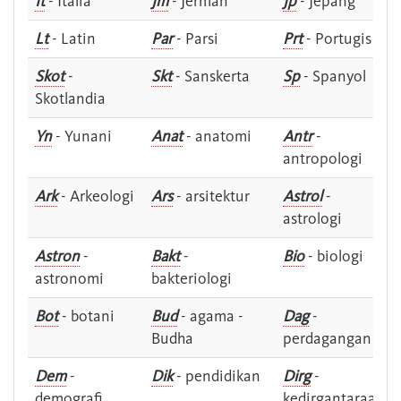
It
- Italia
Jm
- Jerman
Jp
- Jepang
Lt
- Latin
Par
- Parsi
Prt
- Portugis
Skot
-
Skt
- Sanskerta
Sp
- Spanyol
Skotlandia
Yn
- Yunani
Anat
- anatomi
Antr
-
antropologi
Ark
- Arkeologi
Ars
- arsitektur
Astrol
-
astrologi
Astron
-
Bakt
-
Bio
- biologi
astronomi
bakteriologi
Bot
- botani
Bud
- agama -
Dag
-
Budha
perdagangan
Dem
-
Dik
- pendidikan
Dirg
-
demografi
kedirgantaraan