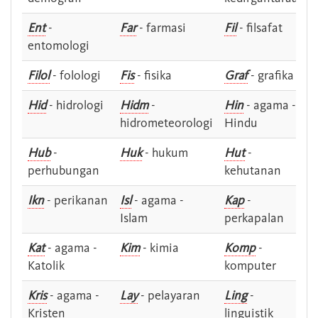
Ent
-
Far
- farmasi
Fil
- filsafat
entomologi
Filol
- folologi
Fis
- fisika
Graf
- grafika
Hid
- hidrologi
Hidm
-
Hin
- agama -
hidrometeorologi
Hindu
Hub
-
Huk
- hukum
Hut
-
perhubungan
kehutanan
Ikn
- perikanan
Isl
- agama -
Kap
-
Islam
perkapalan
Kat
- agama -
Kim
- kimia
Komp
-
Katolik
komputer
Kris
- agama -
Lay
- pelayaran
Ling
-
Kristen
linguistik