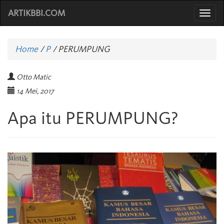
ARTIKBBI.COM
Togg
navi
Home
/
P
/
PERUMPUNG
Otto Matic
14 Mei, 2017
Apa itu PERUMPUNG?