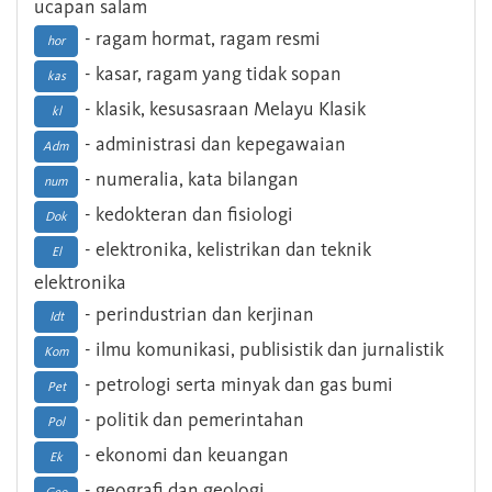
ucapan salam
- ragam hormat, ragam resmi
hor
- kasar, ragam yang tidak sopan
kas
- klasik, kesusasraan Melayu Klasik
kl
- administrasi dan kepegawaian
Adm
- numeralia, kata bilangan
num
- kedokteran dan fisiologi
Dok
- elektronika, kelistrikan dan teknik
El
elektronika
- perindustrian dan kerjinan
Idt
- ilmu komunikasi, publisistik dan jurnalistik
Kom
- petrologi serta minyak dan gas bumi
Pet
- politik dan pemerintahan
Pol
- ekonomi dan keuangan
Ek
- geografi dan geologi