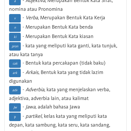
-
Adjektiva
, Merupakan Bentuk Kata Sifat,
a
nomina atau Pronomina
-
Verba
, Merupakan Bentuk Kata Kerja
v
- Merupakan Bentuk Kata benda
n
- Merupakan Bentuk Kata kiasan
ki
- kata yang meliputi kata ganti, kata tunjuk,
pron
atau kata tanya
- Bentuk kata percakapan (tidak baku)
cak
-
Arkais
, Bentuk kata yang tidak lazim
ark
digunakan
-
Adverbia
, kata yang menjelaskan verba,
adv
adjektiva, adverbia lain, atau kalimat
-
Jawa
, adalah bahasa Jawa
Jw
-
partikel
, kelas kata yang meliputi kata
p
depan, kata sambung, kata seru, kata sandang,