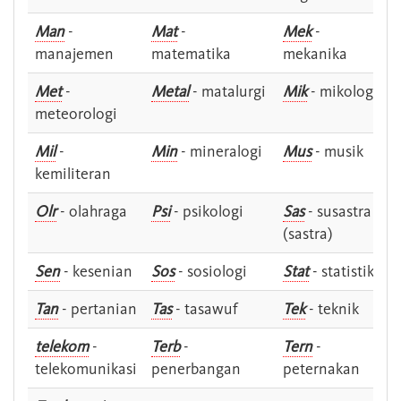
Man
-
Mat
-
Mek
-
manajemen
matematika
mekanika
Met
-
Metal
- matalurgi
Mik
- mikologi
meteorologi
Mil
-
Min
- mineralogi
Mus
- musik
kemiliteran
Olr
- olahraga
Psi
- psikologi
Sas
- susastra -
(sastra)
Sen
- kesenian
Sos
- sosiologi
Stat
- statistik
Tan
- pertanian
Tas
- tasawuf
Tek
- teknik
telekom
-
Terb
-
Tern
-
telekomunikasi
penerbangan
peternakan