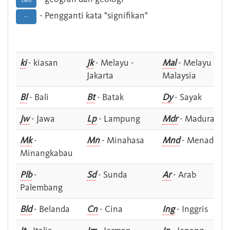
Geo
- Pengganti kata "signifikan"
--
ki
- kiasan
Jk
- Melayu -
Mal
- Melayu -
Jakarta
Malaysia
Bl
- Bali
Bt
- Batak
Dy
- Sayak
Jw
- Jawa
Lp
- Lampung
Mdr
- Madura
Mk
-
Mn
- Minahasa
Mnd
- Menado
Minangkabau
Plb
-
Sd
- Sunda
Ar
- Arab
Palembang
Bld
- Belanda
Cn
- Cina
Ing
- Inggris